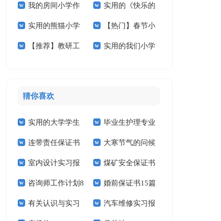
我的房间小学作
实用的《快乐的
学作文十篇
小学作文300字3篇
实用的熊猫小学
【热门】春节小
文汇编5篇
春节》小学作文3篇
【推荐】教研工
实用的我们小学
作文合集五篇
学作文400字四篇
作计划范文汇编五篇
作文400字三篇
猜你喜欢
实用的大学学生
毕业生护理专业
连带责任保证书
大寒节气的问候
实习报告范文锦集六
求职信精选15篇
室内设计实习报
煤矿安全保证书
祝福语
篇
咨询师工作计划8
婚前保证书15篇
告汇编15篇
(15篇)
有关认识与实习
汽车维修实习报
篇