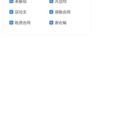
表扬信
月总结
报告模板集锦十篇
告(汇编15篇)
议论文
保险合同
租房合同
座右铭