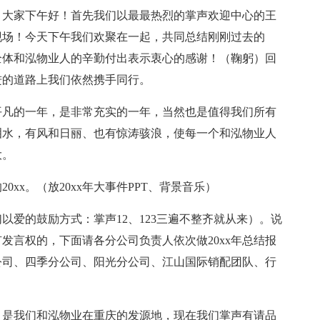
，大家下午好！首先我们以最最热烈的掌声欢迎中心的王
现场！今天下午我们欢聚在一起，共同总结刚刚过去的
向全体和泓物业人的辛勤付出表示衷心的感谢！（鞠躬）回
前进的道路上我们依然携手同行。
不平凡的一年，是非常充实的一年，当然也是值得我们所有
泪水，有风和日丽、也有惊涛骇浪，使每一个和泓物业人
大。
xx。（放20xx年大事件PPT、背景音乐）
以爱的鼓励方式：掌声12、123三遍不整齐就从来）。说
有发言权的，下面请各分公司负责人依次做20xx年总结报
公司、四季分公司、阳光分公司、江山国际销配团队、行
，是我们和泓物业在重庆的发源地，现在我们掌声有请品