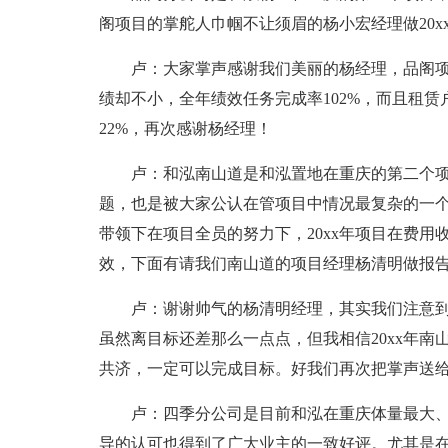
阁项目的掌舵人巾帼不让须眉的杨小宏经理做20x
卢：大家掌声感谢我们美丽的杨经理，品阁
绩却不小，全年绩效任务完成率102%，而且租赁
22%，再次感谢杨经理！
卢：和泓南山道是和泓置地在重庆的第二个
题，也是被大家公认在管项目中情况最复杂的一
带领下在项目全员的努力下，20xx年项目在费
效，下面有请我们南山道的项目经理杨清明做报
卢：谢谢帅气的杨清明经理，其实我们注意
虽然离目标还差那么一点点，但我相信20xx年
共济，一定可以完成目标。好我们再次把掌声送
卢：四季分公司是目前和泓在重庆体量最大
导的认可也得到了广大业主的一致好评。尤其是