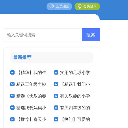
会员注册
会员登录
最新推荐
【精华】我的生
实用的足球小学
精选三年级争吵
【精选】我们小
活小学作文四篇
作文合集八篇
精选《快乐的春
有关乐趣的小学
作文300字四篇
学作文300字六篇
精选我爱妈妈小
有关四年级的的
节》小学作文合集九
作文合集10篇
【推荐】春天小
【热门】可爱的
学作文4篇
暑假作文3篇
篇