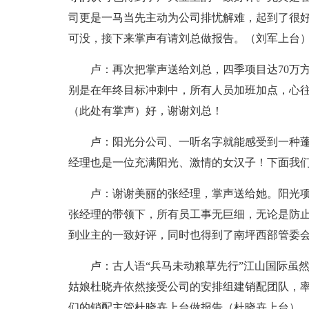
司更是一马当先主动为公司排忧解难，起到了很
可没，接下来掌声有请刘总做报告。（刘军上台
卢：再次把掌声送给刘总，四季项目达70万方
别是在年终目标冲刺中，所有人员加班加点，心往
（此处有掌声）好，谢谢刘总！
卢：阳光分公司、一听名字就能感受到一种
经理也是一位充满阳光、激情的女汉子！下面我
卢：谢谢美丽的张经理，掌声送给她。阳光
张经理的带领下，所有员工事无巨细，无论是防
到业主的一致好评，同时也得到了南坪西部管委
卢：古人语“兵马未动粮草先行”江山国际虽
姑娘杜晓卉依然接受公司的安排组建销配团队，
们的销配主管杜晓卉上台做报告（杜晓卉上台）