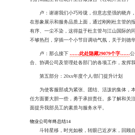
卢：谢谢我们小巧玲珑，但意志坚强的晓卉
在形象展示和服务品质上面，通过刚刚杜主管的
有序、一尘不染，这得益于杜主管与江山国际的
不够热烈，穿插一个小节目调动气氛，关于刘德
卢：那么接下
……此处隐藏29079个字……
公
合、协调公司及管理处各部门的各项工作，发挥
第五部分：20xx年度个人/部门提升计划
为使客服部成为紧张、团结、活泼的集体，
任方面要大胆一些，勇于承担责任。多了解和关
面提升我部员工的素质与服务水平。
物业公司年终总结14
斗转星移，时光如梭，转眼已近岁末，回顾