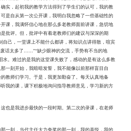
。确实，起初我的教学方法得到了学生们的认可，我的教
。可是自从第一次公开课，我明白我忽略了一些基础性的
公开课，我满怀信心地在那么多老教师面前讲课，急切地
的是批评。但，批评中有着老教师们的建议与深深的期
制自己，一堂课上不能什么都讲，将知识点讲得散，喧宾
“废话太多了……”“缺少眼神的交流，手势有不当的地
泪水。难过的是我的这堂课失败了，感动的是有这么多教
从那一刻开始，我暗暗发誓，我不能像以前那样盲目自
验的教师们学习。于是，我更加勤奋了。每天认真地备
师听我的课，课下积极地询问指导教师意见，学习新的方
，这也是我进步最快的一段时期。第二次的录课，在老师
的那一刻，当代主任大力夸奖的那一刻，我的喜悦，我的