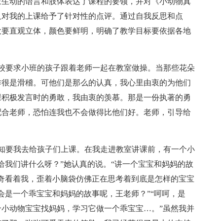
象生动的语言和肢体表达了课程的要领，并对《小动物真
又对我的上课给予了针对性的点评。通过自我反思和点
大要直观立体，颜色要鲜明，明确了教学目标要依据各地
，学校要求小班的孩子跟着老师一起在教室做操。当那些花朵
作很是滑稽。可他们是那么的认真，我心里由衷的为他们
课积极发言时的勇敢，我由衷的羡慕。那是一份执著的勇
配合老师，恐怕连我也不会做得比他们好。老师，引导给
时通知要我去给孩子们上课。在我走进教室讲课前，有一个小
给我们讲什么呀？”她认真的说。“讲一个宝宝和妈妈的故
奇看着我，歪着小脑袋仿佛正在思考着到底是怎样的宝宝
会是一个乖宝宝和妈妈的故事呢，王老师？”“呵呵，是
小动物宝宝找妈妈，学习它做一个乖宝宝…。”虽然我并