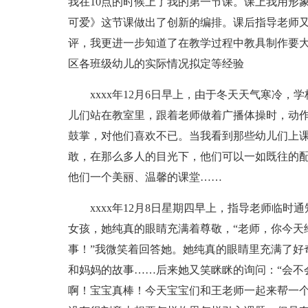
我在10点的时候上了我的第一节课。课上我用形
可爱》这节课做出了创新的编排。课后指导老师
评，我更进一步知道了在教学过程中教具制作要
区各班级幼儿的实际情况拟定等经验
xxxx年12月6日早上，由于冬天天气寒冷
儿们站在教室里，跟着老师做着广播体操时，动
鼓掌，对他们喜欢不已。当我看到那些幼儿们上
敢，在那么多人的目光下，他们可以一如既往的
他们一个美丽、温馨的课堂……
xxxx年12月8日星期四早上，指导老师临
女孩，她纯真的眼睛充满着尊敬，“老师，你今天
事！”我微笑着回答她。她纯真的眼睛里充满了好
和妈妈的故事……后来她又笑眯眯的询问：“会不
啊！宝宝真棒！今天宝宝们和王老师一起来帮一个