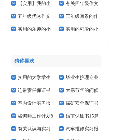
【实用】我的小
有关四年级作文
学作文三篇
作文4篇
五年级优秀作文
三年级写景的作
学作文3篇
300字5篇
实用的乐趣的小
实用的可爱的小
汇总五篇
文
学作文三篇
学作文四篇
猜你喜欢
实用的大学学生
毕业生护理专业
连带责任保证书
大寒节气的问候
实习报告范文锦集六
求职信精选15篇
室内设计实习报
煤矿安全保证书
祝福语
篇
咨询师工作计划8
婚前保证书15篇
告汇编15篇
(15篇)
有关认识与实习
汽车维修实习报
篇