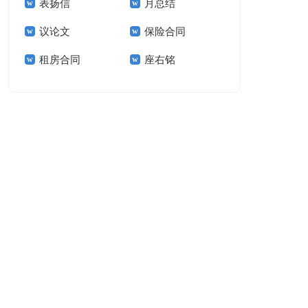
表扬信
月总结
报告模板集锦十篇
告(汇编15篇)
议论文
保险合同
租房合同
座右铭