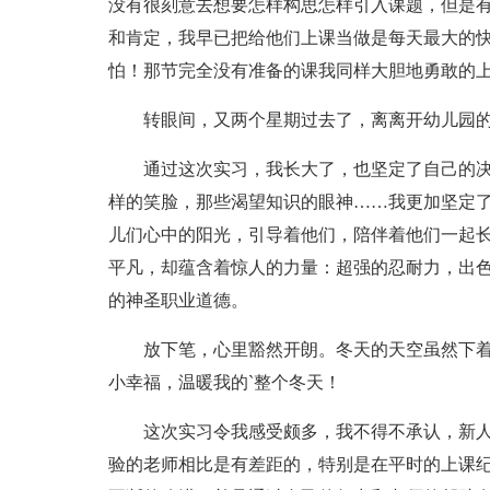
没有很刻意去想要怎样构思怎样引入课题，但是
和肯定，我早已把给他们上课当做是每天最大的
怕！那节完全没有准备的课我同样大胆地勇敢的
转眼间，又两个星期过去了，离离开幼儿园
通过这次实习，我长大了，也坚定了自己的
样的笑脸，那些渴望知识的眼神……我更加坚定
儿们心中的阳光，引导着他们，陪伴着他们一起
平凡，却蕴含着惊人的力量：超强的忍耐力，出
的神圣职业道德。
放下笔，心里豁然开朗。冬天的天空虽然下
小幸福，温暖我的`整个冬天！
这次实习令我感受颇多，我不得不承认，新
验的老师相比是有差距的，特别是在平时的上课