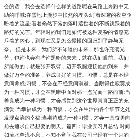
会的话，我会去选择什么样的道路呢在马路上奔跑中无
助的呼喊;在雪地上漫步中怅然的埋头;盯着深邃的夜空企
盼着的流星;看着翛然下落的落叶遮挡着的不断跳跃着的
路灯的光芒。年轻时的我们是如何被这种复杂的情感充
斥着的内心，到现在又是怎么慢慢的回归到平静与无
奈。 但是未来，我们所不知道的未来，那也许充满光
芒，也许也会有些许黑暗的未来，就在我们眼前。我们
所能做的，就是张开双臂，迈开双腿迎接他的到来，并
做好万全的准备，养成良好的习惯。习惯，总是在不经
意间养成;习惯，不会在不经意间消逝。当耐得住寂寞成
为一种习惯，才会在黑暗中面对那一点光而一路向前;当
善良成为一种习惯，才会感觉到这个世界真真正正的充
满爱;当幸福成为一种习惯，才会在生活的各个细节之处
发现点滴的幸福;当期待成为一种习惯，才会一直奋勇向
前去追求自己想要的明天。篇四：毕业实习月总结 时间
如流水奔流不息，不知不觉间我在公司已经有一个月的