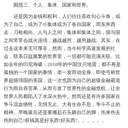
困惑三、个人、集体、国家和世界。
还是因为金钱和权利，人们往往喜欢勾心斗角，或
为了自己，或为了小集体或为了各自国家，而东奔西
走，刀枪相向。人与人之间，集体和集体之间，国与国
之间常常会战火连绵，越战越穷，越穷越战。其实，在
过去这本来无可厚非，然而，当今科学高速发展的社
会，联系日益频繁的世界里，一切都可能充满关联。比
如去年的印尼海啸，2010年的中国汶川地震，都不再是
孤独的一个国家的事情，牵一发而动全身，即使号称世
界超级强国的美国，这一次也因为自己的超级金融霸道
行为而自吞苦果，从而引发了世界性的金融危机，让全
世界人民都陷入了水深火热中。然而还是有许多国家在
争斗流血牺牲，无惧无止。大有生命不息，争斗不止的
精神。早晚最后还是要搬起石头砸自己的脚，伤来伤去
伤到自己!权钱真是好东西!好东西?。。。。。。