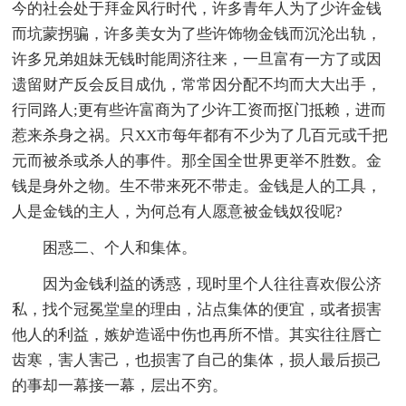
今的社会处于拜金风行时代，许多青年人为了少许金钱
而坑蒙拐骗，许多美女为了些许饰物金钱而沉沦出轨，
许多兄弟姐妹无钱时能周济往来，一旦富有一方了或因
遗留财产反会反目成仇，常常因分配不均而大大出手，
行同路人;更有些许富商为了少许工资而抠门抵赖，进而
惹来杀身之祸。只XX市每年都有不少为了几百元或千把
元而被杀或杀人的事件。那全国全世界更举不胜数。金
钱是身外之物。生不带来死不带走。金钱是人的工具，
人是金钱的主人，为何总有人愿意被金钱奴役呢?
困惑二、个人和集体。
因为金钱利益的诱惑，现时里个人往往喜欢假公济
私，找个冠冕堂皇的理由，沾点集体的便宜，或者损害
他人的利益，嫉妒造谣中伤也再所不惜。其实往往唇亡
齿寒，害人害己，也损害了自己的集体，损人最后损己
的事却一幕接一幕，层出不穷。