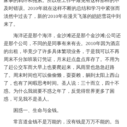
家事的羁绊和拖累。所以在工作中难免有这样那样的不
及时错误。2010年就在这样不断的总结和学习中紧张而
淡然中过去了，新的'2010年在漫天飞落的皑皑雪花中到
来了。
海洋还是那个海洋，金沙滩还是那个金沙滩;公司还
是那个公司，不同的是同事有来有去。2010年因为酒店
的出租，毕竟少了许多具体繁琐业务，于是我可以不再
周末不分加班装订凭证，月末赶点盘点库存了。不用为
了赶公交车而大早上也要爬起来，风雨里也急急赶路
了。周末时间也可以偷偷懒，耍耍赖，躺到太阳上西山
了，也有了闲暇思考时间。圣人说：三十而立，四十不
惑。为什么我就要不惑之年了，反觉得世界更多了困
惑，可见我不是圣人。
困惑一、生命与金钱。
常言道金钱不是万能的，没有钱是万万不能的。当