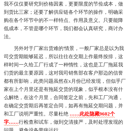
我不仅仅要研究到价格因素，更要限度的节俭成本，做
到货比三家；还要了解供应链各个环节的操作，明确采
购在各个环节中的不一样特点、作用及意义。只要能降
低成本，不管是哪个环节，我们都会认真研究，商讨办
法。
另外对于厂家出货难的'情景，一般厂家总是以为我
司交货期能够延迟，所以往往在交期上作最终按排，这
样时间一久给工厂行成了一种惰性，这也是工厂拖延我
们货的最主要原因，这对我司销售部在客户那边的信誉
都有所影响，此类问题虽然在x月份已经发现，但似乎厂
家在上个月里还是有拖延交货的现象，似乎根本没有什
么解绝，在这个月里，合同签定之前，先和工厂沟通，
在确定交货期后再签定合同，如再有拖延交期问题，并
和工厂说明严重性。尽量杜绝
……此处隐藏9602个
字……
行检查和试车，做到交清接严，及时处理发现的
问题，避免设备带病运行，