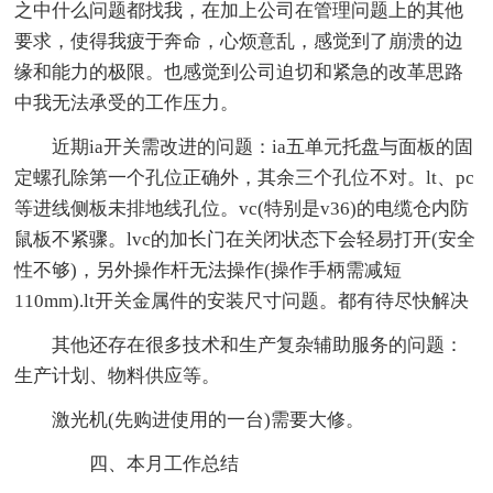
之中什么问题都找我，在加上公司在管理问题上的其他
要求，使得我疲于奔命，心烦意乱，感觉到了崩溃的边
缘和能力的极限。也感觉到公司迫切和紧急的改革思路
中我无法承受的工作压力。
近期ia开关需改进的问题：ia五单元托盘与面板的固
定螺孔除第一个孔位正确外，其余三个孔位不对。lt、pc
等进线侧板未排地线孔位。vc(特别是v36)的电缆仓内防
鼠板不紧骤。lvc的加长门在关闭状态下会轻易打开(安全
性不够)，另外操作杆无法操作(操作手柄需减短
110mm).lt开关金属件的安装尺寸问题。都有待尽快解决
其他还存在很多技术和生产复杂辅助服务的问题：
生产计划、物料供应等。
激光机(先购进使用的一台)需要大修。
四、本月工作总结