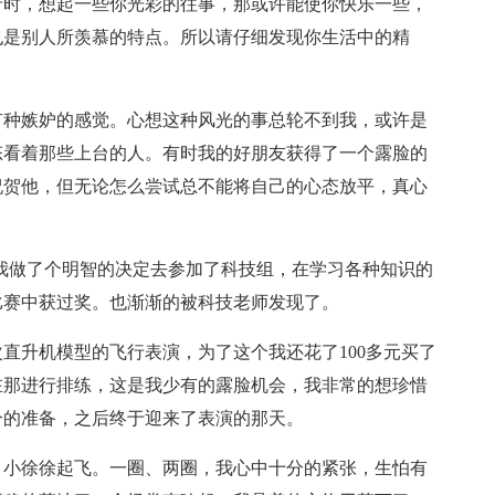
折时，想起一些你光彩的往事，那或许能使你快乐一些，
也是别人所羡慕的特点。所以请仔细发现你生活中的精
有种嫉妒的感觉。心想这种风光的事总轮不到我，或许是
态看着那些上台的人。有时我的好朋友获得了一个露脸的
祝贺他，但无论怎么尝试总不能将自己的心态放平，真心
我做了个明智的决定去参加了科技组，在学习各种知识的
比赛中获过奖。也渐渐的被科技老师发现了。
直升机模型的飞行表演，为了这个我还花了100多元买了
在那进行排练，这是我少有的露脸机会，我非常的想珍惜
分的准备，之后终于迎来了表演的那天。
目小徐徐起飞。一圈、两圈，我心中十分的紧张，生怕有