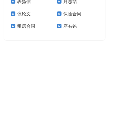
表扬信
月总结
报告模板集锦十篇
告(汇编15篇)
议论文
保险合同
租房合同
座右铭