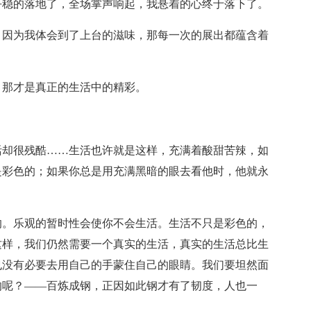
平稳的落地了，全场掌声响起，我悬着的心终于落下了。
，因为我体会到了上台的滋味，那每一次的展出都蕴含着
。那才是真正的生活中的精彩。
活却很残酷……生活也许就是这样，充满着酸甜苦辣，如
是彩色的；如果你总是用充满黑暗的眼去看他时，他就永
的。乐观的暂时性会使你不会生活。生活不只是彩色的，
这样，我们仍然需要一个真实的生活，真实的生活总比生
也没有必要去用自己的手蒙住自己的眼睛。我们要坦然面
的呢？——百炼成钢，正因如此钢才有了韧度，人也一