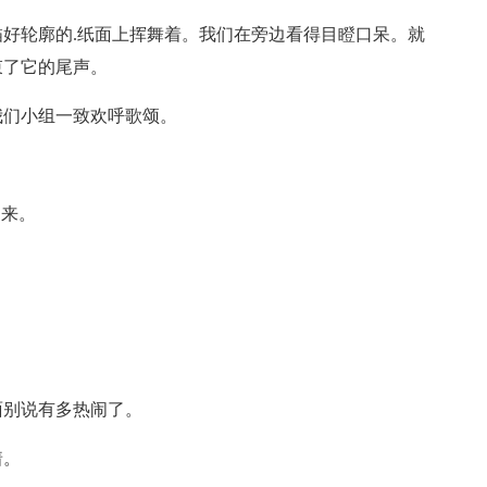
好轮廓的.纸面上挥舞着。我们在旁边看得目瞪口呆。就
束了它的尾声。
我们小组一致欢呼歌颂。
起来。
面别说有多热闹了。
着。