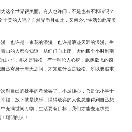
因为这个世界很美丽。有人也许问，不是也有不和谐吗？
全十美的人吗？自然界尚且如此，又何必让生活如此完美
浪漫，也许是一束花的浪漫，也许是浪迹天涯的浪漫。生
过泰山的人都会知道：从红门向上爬，大约四个小时到南
众山小”，那才是轻松，有一种沁人心脾，飘飘欲飞的感
把自己寄身于海天之间，才知道什么是轻松。所以要追求
一次对自己的处事的考验罢了，不足挂心，总是记小事于
是幸福，放下就是快乐，懂得放弃的人也总能得到自己想
活中充满世间万物，生活要有目标，我们才能去追求更
吧！聪明的人！