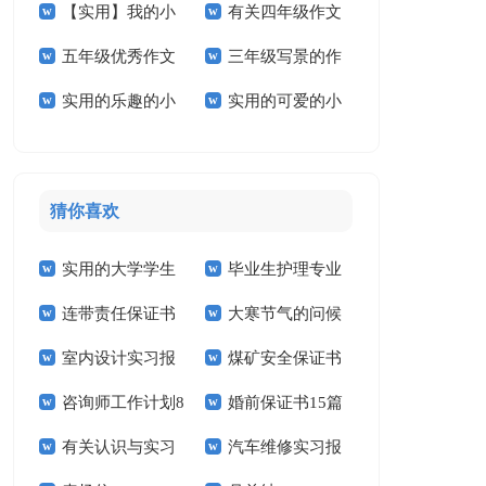
【实用】我的小
有关四年级作文
学作文三篇
作文4篇
五年级优秀作文
三年级写景的作
学作文3篇
300字5篇
实用的乐趣的小
实用的可爱的小
汇总五篇
文
学作文三篇
学作文四篇
猜你喜欢
实用的大学学生
毕业生护理专业
连带责任保证书
大寒节气的问候
实习报告范文锦集六
求职信精选15篇
室内设计实习报
煤矿安全保证书
祝福语
篇
咨询师工作计划8
婚前保证书15篇
告汇编15篇
(15篇)
有关认识与实习
汽车维修实习报
篇