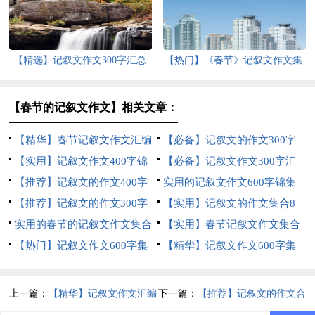
【精选】记叙文作文300字汇总
【热门】《春节》记叙文作文集
十篇
合六篇
【春节的记叙文作文】相关文章：
【精华】春节记叙文作文汇编
【必备】记叙文的作文300字
十篇
【实用】记叙文作文400字锦
汇总5篇
【必备】记叙文作文300字汇
集七篇
【推荐】记叙文的作文400字
编八篇
实用的记叙文作文600字锦集
汇总十篇
【推荐】记叙文的作文300字
六篇
【实用】记叙文的作文集合8
集合7篇
实用的春节的记叙文作文集合
篇
【实用】春节记叙文作文集合
七篇
【热门】记叙文作文600字集
九篇
【精华】记叙文作文600字集
锦5篇
合5篇
上一篇：
【精华】记叙文作文汇编
下一篇：
【推荐】记叙文的作文合