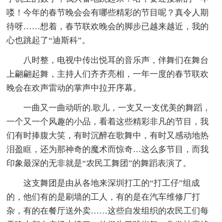
喽！今年的春节晚会会有哪些精彩的节目呢？真令人期
待呀……想着，春节联欢晚会的脚步已越来越近，我的
心也跳起了“迪斯科”。
八时整，电视中传出悦耳的音乐声，伴舞们在舞台
上翩翩起舞，主持人们齐齐亮相，一年一度的春节联欢
晚会在欢声雷动的掌声中拉开序幕。
一曲又一曲动听的.歌儿，一支又一支优美的舞蹈，
一个又一个风趣的小品，看着这些精彩非凡的节目，我
们有时捧腹大笑，有时沉醉在歌舞中，有时又感动地热
泪盈眶，还为那神奇的魔术而惊奇…这么多节目，而我
印象最深的无非就是“农民工舞团”的舞蹈表演了。
这支舞团是由从各地来深圳打工的“打工仔”组成
的，他们有的是刷墙的工人，有的是在汽车维修厂打
杂，有的在餐厅送外卖……这些自发组织的农民工们每