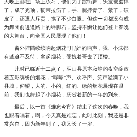
天晚上都在广场上练习，他们为了跳街舞，头发被磨掉
了，成了秃顶，韧带拉伤了，手、腿摔青了、紫了，破
皮了，还遭人斥责，挨了不少白眼。但这一切都没有成
为舞团前进道路上的绊脚石，坚持不懈让他们登上春晚
的大舞台，向全国人民展现了他们！
窗外陆陆续续响起烟花“开放”的响声，我、小沫都
有些迫不及待，拿起烟花，硬拽着哥去了顶楼。
此时已临近十二点了，巫山县原本寂静的夜空绽放
着五彩缤纷的烟花，“嘭嘭”声、欢呼声、笑声溢满了小
县城，仰望，大的、小的、红的、绿的烟花展现在眼
前，我们也舞起了小烟花，庆贺着新的一年的到来。
最后，以一首《难忘今宵》结束了这次的春晚，我
也跟着唱着，啊，今天真是难忘，此时此刻，我还是非
常兴奋，因为新年到了，我又长了一岁。