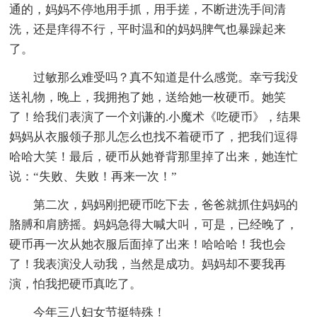
通的，妈妈不停地用手抓，用手搓，不断进洗手间清
洗，还是痒得不行，平时温和的妈妈脾气也暴躁起来
了。
过敏那么难受吗？真不知道是什么感觉。幸亏我没
送礼物，晚上，我拥抱了她，送给她一枚硬币。她笑
了！给我们表演了一个刘谦的.小魔术《吃硬币》，结果
妈妈从衣服领子那儿怎么也找不着硬币了，把我们逗得
哈哈大笑！最后，硬币从她脊背那里掉了出来，她连忙
说：“失败、失败！再来一次！”
第二次，妈妈刚把硬币吃下去，爸爸就抓住妈妈的
胳膊和肩膀摇。妈妈急得大喊大叫，可是，已经晚了，
硬币再一次从她衣服后面掉了出来！哈哈哈！我也会
了！我表演没人动我，当然是成功。妈妈却不要我再
演，怕我把硬币真吃了。
今年三八妇女节挺特殊！