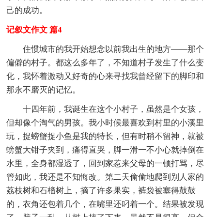
己的成功。
记叙文作文 篇4
住惯城市的我开始想念以前我出生的地方——那个
偏僻的村子。都这么多年了，不知道村子发生了什么变
化，我怀着激动又好奇的心来寻找我曾经留下的脚印和
那永不磨灭的记忆。
十四年前，我诞生在这个小村子，虽然是个女孩，
但却像个淘气的男孩。我小时候最喜欢到村里的小溪里
玩，捉螃蟹捉小鱼是我的特长，但有时稍不留神，就被
螃蟹大钳子夹到，痛得直哭，脚一滑一不小心就摔倒在
水里，全身都湿透了，回到家惹来父母的一顿打骂，尽
管如此，我还是不知悔改。第二天偷偷地爬到别人家的
荔枝树和石榴树上，摘了许多果实，裤袋被塞得鼓鼓
的，衣角还包着几个，在嘴里还叼着一个。结果被发现