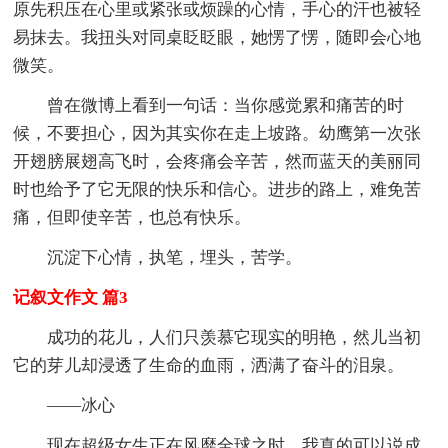
原先积压在心里或紧张或烦躁的心情，手心的汗也被轻
易抹去。我扭头对同桌眨眨眼，她愣了愣，随即会心地
微笑。
曾在微博上看到一句话：当你感觉累和痛苦的时
候，不要担心，因为其实你在走上坡路。幼鹰第一次张
开翅膀展翅高飞时，会疼痛会辛苦，然而蓝天的美丽同
时也给予了它无限的快乐和信心。进步的路上，难免苦
痛，但即使辛苦，也总有快乐。
沉淀下心情，执笔，埋头，苦学。
记叙文作文 篇3
成功的花儿，人们只羡慕它现实的明艳，然儿当初
它的芽儿却浸透了生命的血雨，洒满了奋斗的泪泉。
——冰心
现在超级女生正在风靡全球之时，我真的可以说成