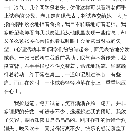
一口冷气。几个同学探着头，仿佛这样可以看清老师手
上试卷的'分数。老师走向课代表，将试卷交给她。大拇
指的指甲紧紧地抠着食指，我目不转睛地盯着老师。我
多盼望老师看向我以便让我从他眼里发现一些信息，却
又多么紧张多么害怕他看我时眼里会流露出对我的失
望。(心理活动丰富)同学们纷纷站起来，面无表情地分发
试卷。一张张试卷在我眼前晃动，叹气声不断传来，我
挺直背，右手手指忍不住交替着，迅速地转笔。黑笔颤
抖着转动，终于落在桌上，一道印记划过掌心。有些
痛。而正在这时，一张试卷轻轻地落在桌上，重重地压
在心上。
我捡起笔，翻开试卷，笑容渐渐在脸上绽开。并非
多理想的分数，却进步不少，远远超过我的预期。我敛
了笑容，眼睛却依旧是亮晶晶的。刚才挣扎的情绪全然
消失，晚风吹来，竟觉得清爽不少。快乐的感觉覆盖了