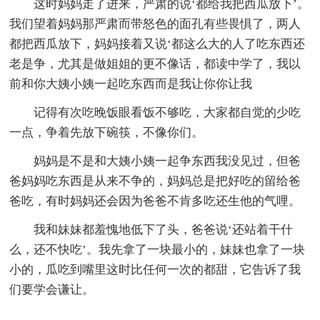
这时妈妈走了进来，严肃的说‘都给我把西瓜放下’。
我们望着妈妈那严肃而带怒色的面孔有些畏惧了，两人
都把西瓜放下，妈妈接着又说‘都这么大的人了吃东西还
老是争，尤其是做姐姐的更不像话，都读中学了，我以
前和你大姨小姨一起吃东西而是我让你你让我
记得有次吃晚饭眼看饭不够吃，大家都自觉的少吃
一点，争着先放下碗筷，不像你们。
妈妈是不是和大姨小姨一起争东西我没见过，但爸
爸妈妈吃东西是从来不争的，妈妈总是把好吃的留给爸
爸吃，有时妈妈还会因为爸爸不肯多吃还生他的气哩。
我和妹妹都羞愧地低下了头，爸爸说‘还站着干什
么，还不快吃’。我先拿了一块最小的，妹妹也拿了一块
小的，瓜吃到嘴里这时比任何一次的都甜，它告诉了我
们要学会谦让。