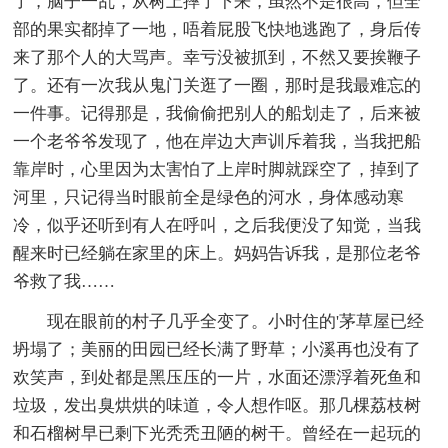
了，脑子一乱，从树上摔了下来，虽然不是很高，但全
部的果实都掉了一地，唔着屁股飞快地逃跑了，身后传
来了那个人的大骂声。幸亏没被抓到，不然又要挨鞭子
了。还有一次我从鬼门关逛了一圈，那时是我最难忘的
一件事。记得那是，我偷偷把别人的船划走了，后来被
一个老爷爷发现了，他在岸边大声训斥着我，当我把船
靠岸时，心里因为太害怕了上岸时脚就踩空了，掉到了
河里，只记得当时眼前全是绿色的河水，身体感动寒
冷，似乎还听到有人在呼叫，之后我便没了知觉，当我
醒来时已经躺在家里的床上。妈妈告诉我，是那位老爷
爷救了我……
现在眼前的村子几乎全变了。小时住的'茅草屋已经
坍塌了；美丽的田园已经长满了野草；小溪再也没有了
欢笑声，到处都是黑压压的一片，水面还漂浮着死鱼和
垃圾，发出臭烘烘的味道，令人想作呕。那几棵荔枝树
和石榴树早已剩下光秃秃丑陋的树干。曾经在一起玩的