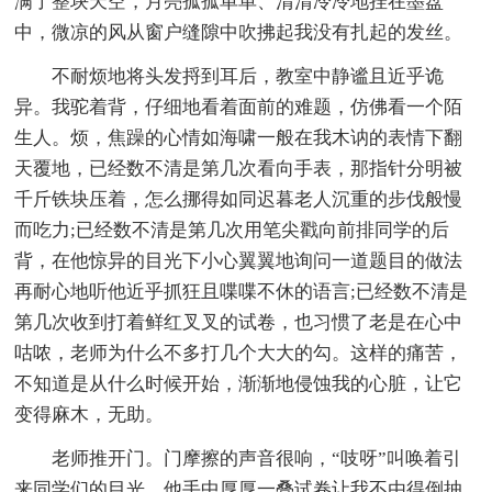
满了整块天空，月亮孤孤单单、清清冷冷地挂在墨盘
中，微凉的风从窗户缝隙中吹拂起我没有扎起的发丝。
不耐烦地将头发捋到耳后，教室中静谧且近乎诡
异。我驼着背，仔细地看着面前的难题，仿佛看一个陌
生人。烦，焦躁的心情如海啸一般在我木讷的表情下翻
天覆地，已经数不清是第几次看向手表，那指针分明被
千斤铁块压着，怎么挪得如同迟暮老人沉重的步伐般慢
而吃力;已经数不清是第几次用笔尖戳向前排同学的后
背，在他惊异的目光下小心翼翼地询问一道题目的做法
再耐心地听他近乎抓狂且喋喋不休的语言;已经数不清是
第几次收到打着鲜红叉叉的试卷，也习惯了老是在心中
咕哝，老师为什么不多打几个大大的勾。这样的痛苦，
不知道是从什么时候开始，渐渐地侵蚀我的心脏，让它
变得麻木，无助。
老师推开门。门摩擦的声音很响，“吱呀”叫唤着引
来同学们的目光。他手中厚厚一叠试卷让我不由得倒抽