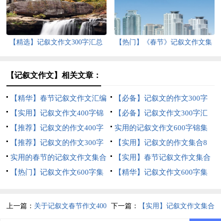
【精选】记叙文作文300字汇总
【热门】《春节》记叙文作文集
十篇
合六篇
【记叙文作文】相关文章：
【精华】春节记叙文作文汇编
【必备】记叙文的作文300字
十篇
【实用】记叙文作文400字锦
汇总5篇
【必备】记叙文作文300字汇
集七篇
【推荐】记叙文的作文400字
编八篇
实用的记叙文作文600字锦集
汇总十篇
【推荐】记叙文的作文300字
六篇
【实用】记叙文的作文集合8
集合7篇
实用的春节的记叙文作文集合
篇
【实用】春节记叙文作文集合
七篇
【热门】记叙文作文600字集
九篇
【精华】记叙文作文600字集
锦5篇
合5篇
上一篇：
关于记叙文春节作文400
下一篇：
【实用】记叙文作文集合