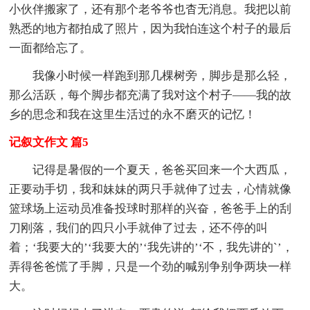
小伙伴搬家了，还有那个老爷爷也杳无消息。我把以前
熟悉的地方都拍成了照片，因为我怕连这个村子的最后
一面都给忘了。
我像小时候一样跑到那几棵树旁，脚步是那么轻，
那么活跃，每个脚步都充满了我对这个村子——我的故
乡的思念和我在这里生活过的永不磨灭的记忆！
记叙文作文 篇5
记得是暑假的一个夏天，爸爸买回来一个大西瓜，
正要动手切，我和妹妹的两只手就伸了过去，心情就像
篮球场上运动员准备投球时那样的兴奋，爸爸手上的刮
刀刚落，我们的四只小手就伸了过去，还不停的叫
着；‘我要大的’‘我要大的’‘我先讲的’‘不，我先讲的`’，
弄得爸爸慌了手脚，只是一个劲的喊别争别争两块一样
大。