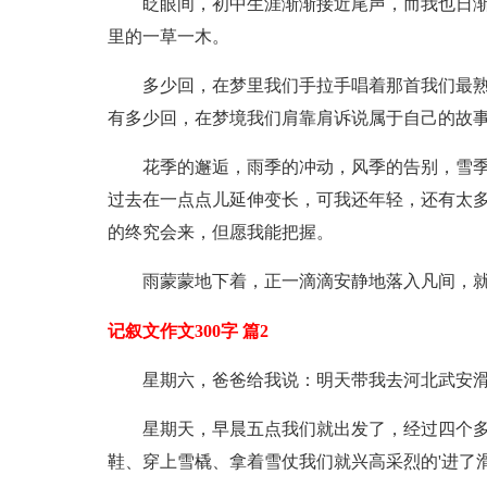
眨眼间，初中生涯渐渐接近尾声，而我也日
里的一草一木。
多少回，在梦里我们手拉手唱着那首我们最熟
有多少回，在梦境我们肩靠肩诉说属于自己的故
花季的邂逅，雨季的冲动，风季的告别，雪季
过去在一点点儿延伸变长，可我还年轻，还有太多
的终究会来，但愿我能把握。
雨蒙蒙地下着，正一滴滴安静地落入凡间，
记叙文作文300字 篇2
星期六，爸爸给我说：明天带我去河北武安
星期天，早晨五点我们就出发了，经过四个
鞋、穿上雪橇、拿着雪仗我们就兴高采烈的'进了