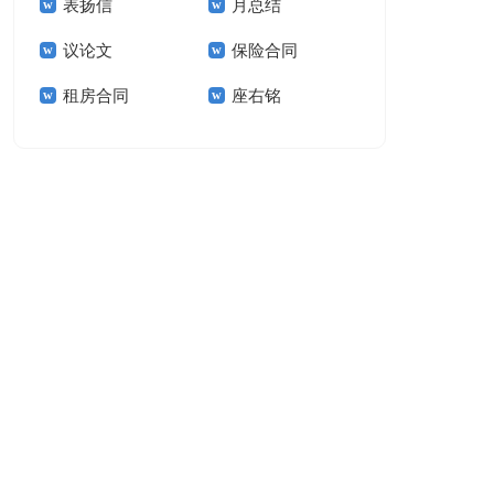
表扬信
月总结
报告模板集锦十篇
告(汇编15篇)
议论文
保险合同
租房合同
座右铭