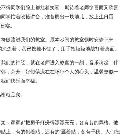
怪不得同学们脸上都挂着笑容，期待着老师惊喜而又欣喜
的同学忙着收拾讲台，准备腾出一块地儿，放上生日蛋
生日宴。
音符般溜进我们的教室。原本吵闹的教室顿时安静下来，
的流逝着，我已按捺不住了，用手指轻轻地敲打着桌面。
了我们的神经，就在老师进入教室的一刻，音乐响起，伴
香郁，芬芳，好似荡漾在在场每个人的心头，温馨更似一
令我们快乐而幸福。
感谢就足矣。
灯笼，家家都把房子打扮得漂漂亮亮，各有各的风格。他
贴上，有的倒着贴，还有的`歪着贴，各有千秋。人们把