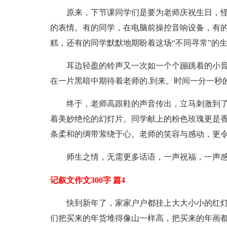
原来，下节课同学们是要为老师庆祝生日，
的表情。有的同学，在电脑前操控音响设备，有
糕，还有的同学默默地期盼着这场“不同寻常”的
耳边轻盈的铃声又一次如一个个蹦跳着的小
在一片黑暗中期待着老师的.到来。时间一分一秒
终于，老师高跟鞋的声音传出，立马刺激到
着美妙绝伦的幻灯片。同学献上的粉色玫瑰更是
条柔和的绸带萦绕于心。老师的笑容与感动，更
师生之情，无需更多话语，一声祝福，一声
记叙文作文300字 篇4
快到新年了，家家户户都挂上大大小小的红
们把买来的年货堆得像山一样高，把买来的年画都