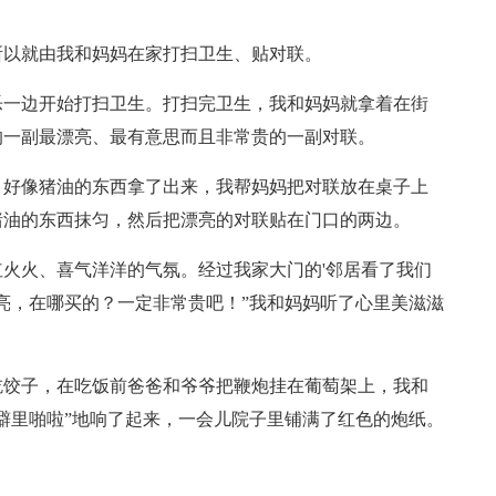
所以就由我和妈妈在家打扫卫生、贴对联。
乐一边开始打扫卫生。打扫完卫生，我和妈妈就拿着在街
的一副最漂亮、最有意思而且非常贵的一副对联。
，好像猪油的东西拿了出来，我帮妈妈把对联放在桌子上
猪油的东西抹匀，然后把漂亮的对联贴在门口的两边。
火火、喜气洋洋的气氛。经过我家大门的'邻居看了我们
亮，在哪买的？一定非常贵吧！”我和妈妈听了心里美滋滋
吃饺子，在吃饭前爸爸和爷爷把鞭炮挂在葡萄架上，我和
噼里啪啦”地响了起来，一会儿院子里铺满了红色的炮纸。