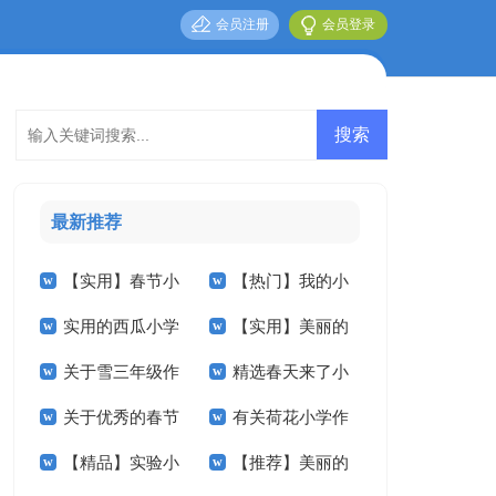
会员注册
会员登录
最新推荐
【实用】春节小
【热门】我的小
实用的西瓜小学
【实用】美丽的
学作文600字4篇
学作文5篇
关于雪三年级作
精选春天来了小
作文四篇
小学作文3篇
关于优秀的春节
有关荷花小学作
文汇编八篇
学作文汇编八篇
【精品】实验小
【推荐】美丽的
小学作文4篇
文锦集7篇