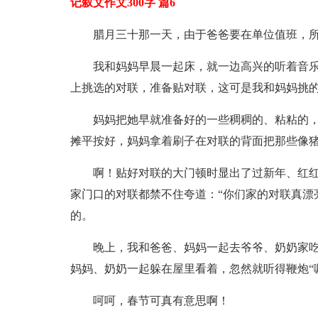
记叙文作文300字 篇6
腊月三十那一天，由于爸爸要在单位值班，
我和妈妈早晨一起床，就一边高兴的听着音
上挑选的对联，准备贴对联，这可是我和妈妈挑
妈妈把她早就准备好的一些稠稠的、粘粘的
摊平按好，妈妈拿着刷子在对联的背面把那些像
啊！贴好对联的大门顿时显出了过新年、红红
家门口的对联都禁不住夸道：“你们家的对联真漂
的。
晚上，我和爸爸、妈妈一起去爷爷、奶奶家
妈妈、奶奶一起躲在屋里看着，忽然就听得鞭炮“
呵呵，春节可真有意思啊！