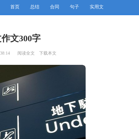
首页
总结
合同
句子
实用文
作文300字
38:14
阅读全文
下载本文