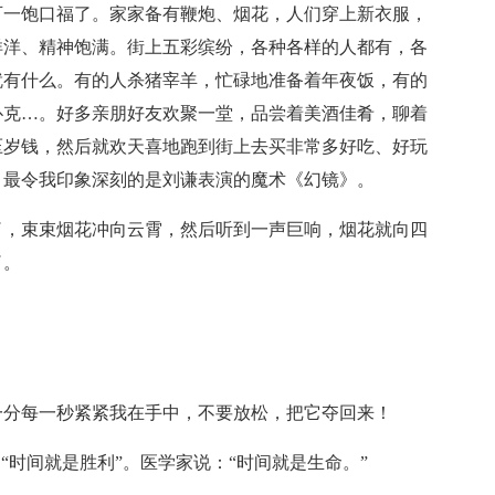
可一饱口福了。家家备有鞭炮、烟花，人们穿上新衣服，
洋洋、精神饱满。街上五彩缤纷，各种各样的人都有，各
就有什么。有的人杀猪宰羊，忙碌地准备着年夜饭，有的
扑克…。好多亲朋好友欢聚一堂，品尝着美酒佳肴，聊着
压岁钱，然后就欢天喜地跑到街上去买非常多好吃、好玩
，最令我印象深刻的是刘谦表演的魔术《幻镜》。
了，束束烟花冲向云霄，然后听到一声巨响，烟花就向四
了。
一分每一秒紧紧我在手中，不要放松，把它夺回来！
“时间就是胜利”。医学家说：“时间就是生命。”