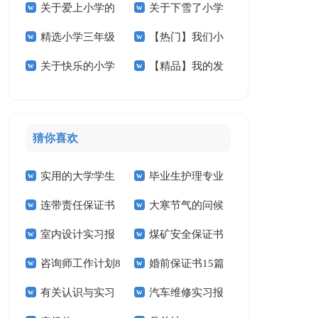
关于爱上小学的
关于下雪了小学
学的作文300字4篇
小学作文合集7篇
精选小学三年级
【热门】我们小
作文锦集八篇
作文400字五篇
关于快乐的小学
【精品】我的发
的作文合集六篇
学作文合集十篇
作文3篇
明小学作文三篇
猜你喜欢
实用的大学学生
毕业生护理专业
连带责任保证书
大寒节气的问候
实习报告范文锦集六
求职信精选15篇
室内设计实习报
煤矿安全保证书
祝福语
篇
咨询师工作计划8
婚前保证书15篇
告汇编15篇
(15篇)
有关认识与实习
汽车维修实习报
篇