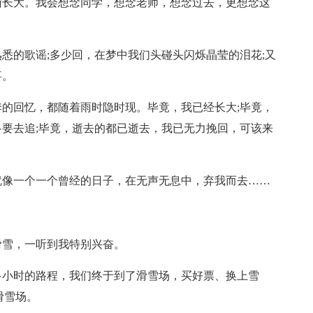
渐长大。我会想念同学，想念老师，想念过去，更想念这
悉的歌谣;多少回，在梦中我们头碰头闪烁晶莹的泪花;又
事。
的回忆，都随着雨时隐时现。毕竟，我已经长大;毕竟，
要去追;毕竟，逝去的都已逝去，我已无力挽回，可该来
就像一个一个曾经的日子，在无声无息中，弃我而去……
滑雪，一听到我特别兴奋。
多小时的路程，我们终于到了滑雪场，买好票、换上雪
滑雪场。