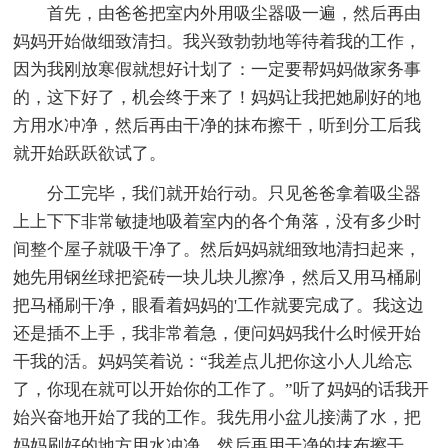
首先，由爸爸把室内外用吸尘器吸一遍，然后再由
妈妈开始做细致清扫。我兴致勃勃地等待着我的工作，
因为我刚放寒假就想好计划了：一定要帮妈妈做家务事
的，这下好了，机会终于来了！妈妈让我把她刷好的地
方用水冲净，然后再由干净的抹布擦干，听到分工后我
就开始跃跃欲试了。
分工完毕，我们就开始行动。只见爸爸拿着吸尘器
上上下下非常敏捷地吸着室内的各个角落，没有多少时
间整个屋子就吸干净了。然后妈妈就细致地清扫起来，
她先用钢丝球把瓷砖一块儿块儿擦净，然后又用马桶刷
把马桶刷干净，眼看着妈妈的'工作就要完成了。我这边
还是插不上手，我非常着急，便问妈妈我什么时候开始
干我的活。妈妈笑着说：“我差点儿把你这小人儿给忘
了，你现在就可以开始你的工作了。”听了妈妈的话我开
始兴奋地开始了我的工作。我先用小盆儿接满了水，把
妈妈刷好的地方用水冲净，然后再用干净的抹布擦干。