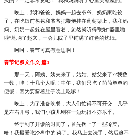
买的？一定非常贵吧！”我和妈妈听了心里美滋滋的。
晚上，我和爸爸、妈妈一起去爷爷、奶奶家吃饺
子，在吃饭前爸爸和爷爷把鞭炮挂在葡萄架上，我和妈
妈、奶奶一起躲在屋里看着，忽然就听得鞭炮“噼里啪
啦”地响了起来，一会儿院子里铺满了红色的炮纸。
呵呵，春节可真有意思啊！
春节记叙文作文 篇4
那一天，阿姨、姨夫来了，姑姑、姑父来了??我数
一数，哇！十几个人呢！中午，我们只吃了简简单单的
便饭，因为要留着肚子晚上吃嘛！
晚上，为了准备晚餐，大人们忙得不可开交，几乎
是左右开弓，我们小孩儿则在一边玩得不亦乐乎。
终于到了开饭的时间了，首先摆上了一些冷菜。
哈！我最爱吃冷盘中的'菜了。我马上去洗手，然后迫不