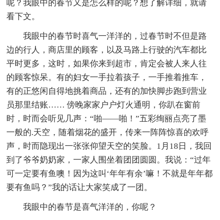
呢？我眼中的春节又是怎么样的呢？想了解详细，就请
看下文。
我眼中的春节时喜气一洋洋的，过春节时不但是路
边的行人，商店里的顾客，以及马路上行驶的汽车都比
平时更多，这时，如果你来到超市，肯定会被人来人往
的顾客惊呆。有的妇女一手拉着孩子，一手推着推车，
有的正悠闲自得地挑着商品，还有的加快脚步跑到营业
员那里结账…… 傍晚家家户户灯火通明，你趴在窗前
时，时而会听见几声：“啪——啪！”五彩绚丽点亮了墨
一般的.天空，随着烟花的盛开，传来一阵阵惊喜的欢呼
声，时而隐现出一张张仰望天空的笑脸。1月18日，我回
到了爷爷奶奶家，一家人围坐着团团圆圆。我说：“过年
可一定要有鱼噢！因为这叫‘年年有余’嘛！不就是年年都
要有鱼吗？”我的话让大家笑成了一团。
我眼中的春节是喜气洋洋的，你呢？