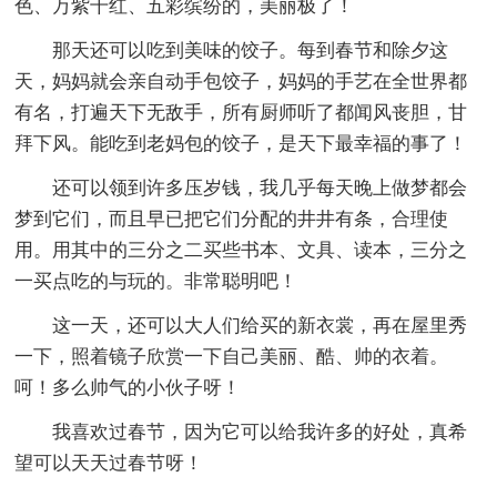
色、万紫千红、五彩缤纷的，美丽极了！
那天还可以吃到美味的饺子。每到春节和除夕这
天，妈妈就会亲自动手包饺子，妈妈的手艺在全世界都
有名，打遍天下无敌手，所有厨师听了都闻风丧胆，甘
拜下风。能吃到老妈包的饺子，是天下最幸福的事了！
还可以领到许多压岁钱，我几乎每天晚上做梦都会
梦到它们，而且早已把它们分配的井井有条，合理使
用。用其中的三分之二买些书本、文具、读本，三分之
一买点吃的与玩的。非常聪明吧！
这一天，还可以大人们给买的新衣裳，再在屋里秀
一下，照着镜子欣赏一下自己美丽、酷、帅的衣着。
呵！多么帅气的小伙子呀！
我喜欢过春节，因为它可以给我许多的好处，真希
望可以天天过春节呀！