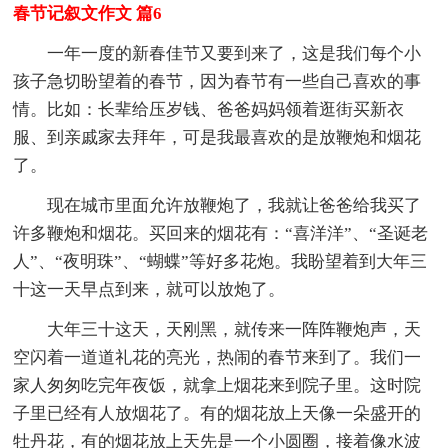
春节记叙文作文 篇6
一年一度的新春佳节又要到来了，这是我们每个小
孩子急切盼望着的春节，因为春节有一些自己喜欢的事
情。比如：长辈给压岁钱、爸爸妈妈领着逛街买新衣
服、到亲戚家去拜年，可是我最喜欢的是放鞭炮和烟花
了。
现在城市里面允许放鞭炮了，我就让爸爸给我买了
许多鞭炮和烟花。买回来的烟花有：“喜洋洋”、“圣诞老
人”、“夜明珠”、“蝴蝶”等好多花炮。我盼望着到大年三
十这一天早点到来，就可以放炮了。
大年三十这天，天刚黑，就传来一阵阵鞭炮声，天
空闪着一道道礼花的亮光，热闹的春节来到了。我们一
家人匆匆吃完年夜饭，就拿上烟花来到院子里。这时院
子里已经有人放烟花了。有的烟花放上天像一朵盛开的
牡丹花，有的烟花放上天先是一个小圆圈，接着像水波