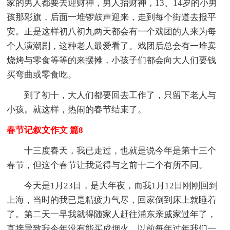
家的男人都要去迎财神，男人抬财神，13、14岁的小男
孩那彩旗，后面一堆锣鼓声迎来，走到每个街道去报平
安。正是这样初八初九两天都会有一个戏团的人来为每
个人演潮剧，这种老人最爱看了。戏团后总会有一堆卖
烧烤与零食等等的来摆摊，小孩子们都会向大人们要钱
买弯曲或零食吃。
到了初十，大人们都要回去工作了，只留下老人与
小孩。就这样，热闹的春节结束了。
春节记叙文作文 篇8
十三度春天，我已走过，也就是说今年是第十三个
春节，但这个春节让我觉得与之前十二个有所不同。
今天是1月23日，是大年夜，而我1月12日刚刚回到
上海，当时的我已是精疲力气尽，回家倒到床上就睡着
了。第二天一早我就得随家人赶往浦东亲戚家过年了，
直接导致我今年没有能买成烟火，以前每年过年我们一