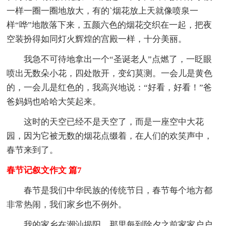
一样一圈一圈地放大，有的`烟花放上天就像喷泉一
样“哗”地散落下来，五颜六色的烟花交织在一起，把夜
空装扮得如同灯火辉煌的宫殿一样，十分美丽。
我急不可待地拿出一个“圣诞老人”点燃了，一眨眼
喷出无数朵小花，四处散开，变幻莫测。一会儿是黄色
的，一会儿是红色的，我高兴地说：“好看，好看！”爸
爸妈妈也哈哈大笑起来。
这时的天空已经不是天空了，而是一座空中大花
园，因为它被无数的烟花点缀着，在人们的欢笑声中，
春节来到了。
春节记叙文作文 篇7
春节是我们中华民族的传统节日，春节每个地方都
非常热闹，我们家乡也不例外。
我的家乡在潮汕揭阳。那里每到除夕之前家家户户