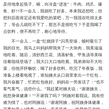
及待地拿起筷子、碗，向冷盘“进攻”：牛肉、鸡爪、爆
鱼、虾??不一会儿，我就吃了好多。本来我还想吃，但
想到后面肯定还有我爱吃的菜吧，万一我现在吃得太多
了，等会儿就吃不下了，那岂不是很吃亏？于是我喝了
点饮料，便不再吃了，耐心地等待。
不一会儿，一盘“红烧蹄子”闪亮登场，顿时吸引了
我的目光。我马上叫妈妈帮我夹了一大块肉，我美滋滋
地吃着。随后，清炒西兰花、清蒸鲈鱼、甲鱼汤等美味
佳肴陆续登场了，我大口大口地吃着。我弟弟却不大吃
菜，但他开怀畅饮，喝了好多饮料。吃完了年夜饭，我
准备上楼看电视了，谁知姨夫从口袋里拿出一个红包，
我兴奋极了，忙把红包收好。妈妈在一旁发话了：“也不
客气客气，说些什么。”我赶紧对姨夫说：“谢谢姨夫，
祝您身体健康！”“不谢我了吗？”阿姨对着我说。我有些
难为情了，也对阿姨说：“谢谢阿姨，祝阿姨身体健康，