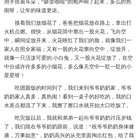
用手捂着耳朵，“噼里啪啦”的炮声响了起来，多么的热
闹呀，让年的味道更浓。
接着我们放烟花了，爸爸把烟花放在路上，拿出打
火机点燃。很快，从烟花筒中窜出一股火花，飞向空
中，瞬间绽放开来，火花映红了我们的脸，就像我们一
家人在照全家福；又有一股的火花窜向空中，绽放开，
就像一只活泼可爱的.小白兔，又一股火花绽放了，在空
中分成许许多多的小烟花，多么像天空中一眨一眨的小
星星呀！
吃团圆饭的时间到了，我们来到爷爷奶奶家，爷爷
奶奶家人真多，真热闹！看到一桌子的好吃的，我的口
水差点都流了下来，我擦了擦口水就开始大口吃饭了。
吃完饭以后，我就和弟弟一起向爷爷奶奶讨压岁钱
了，我们跪在爷爷奶奶跟前，说道：“祝爷爷奶奶身体健
康，万事如意”，奶奶高兴的从兜里面掏出红包，给了我