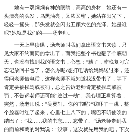
她有一双炯炯有神的眼睛，高高的身材，她还有一
头漂亮的头发，乌黑油亮，又浓又密，她站在阳光下，
轻轻一摇头，那头发就会闪出五颜六色的光泽。她是谁
呢?她就是我们的——汤老师。
一天上早读课，汤老师叫我们拿出语文书来读，只
见大家不约而同的拿出了，而我把整个书包翻了个底朝
天，也没有找到我的语文书，心想：“糟了，昨晚复习完
忘记放回书包了，怎么办呢?想打电话给妈妈送过来，还
得问老师借电话，这样老师不就知道我没带书了，等下
肯定要被挨骂或被罚，总之告诉老师肯定被挨骂或被
罚，不告诉老师还可能”逃过一劫“。我心理正盘算着，
突然，汤老师说：”吴灵轩。你的书呢?“我吓了一跳，整
个脸霎时红了起来，心里七上八下的，嘴巴不听使唤的
结巴了：”我……我的书忘……忘带了。“汤老师走到我
的面前和蔼的对我说：”没事，这次就先用我的吧，下次