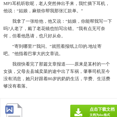
MP3耳机听歌呢，老人突然伸出手来，我忙摘下耳机，
他说：“姑娘，麻烦你帮我那张汇款单。”
我拿了一张给他，他又说：“姑娘，你能帮我写一下
吗?人老了，戴了老花镜也怕写出错。”我有点无可奈
何，但看他恳请，也只好从命。
“寄到哪里?”我问。“就照着报纸上印的.地址寄
吧。”他指着巴掌大的文章说。
我很快看完了那篇文章报道——原来是某村的一个
女孩，父母去县城卖菜的途中出了车祸，肇事司机至今
没有消息，她只好跟着80岁的奶奶生活，学费、生活费
够没有着落。
点击下载文档
文档为doc格式