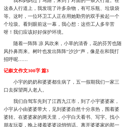
我和妈妈过了马路，来到了对面的一条人行道。在
这条人行道上，我发现了许多杂物，有可乐瓶、垃圾袋
等。这时，一位环卫工人正在用她勤劳的双手捡起一个
个垃圾。看到眼前这一幕，我心想：这些工人多辛苦
呀！我们应该好好保护环境。
随着一阵阵 凉 风吹来，小草的清香，花的芬芳也随
风扑鼻而来。树叶也发出阵阵“沙沙”声，像是在和我打
招呼呢……
记叙文作文300字 篇3
小宇的奶奶和婆婆都生病了，五一假期我们一家三
口去探望两人老人。
我们自驾车先到了江西九江市，到了小宇婆婆家，
小宇从小由婆婆带大，见到婆婆自然十分亲热，围着婆
婆转。在婆婆家的两天里，小宇白天看书、写字。找小
朋友玩耍，晚上搂着婆婆说悄悄话。离开婆婆家的那一