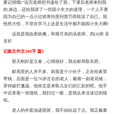
要记得哦!“说完老师把书递给了我，下课后老师来到我
的.身边，还给我讲了一些因小失大的道理，一个人不要
因为自已的一点小过错害怕受到责罚而耽误了自己。我
恍然大悟，不管在学习上还是生活中都不能因小失大啊!
这就是我由衷钦佩，和蔼可亲的汤老师。四(4)班 吴
灵轩
记叙文作文300字 篇5
那天刚好是立春，心情很好，我去邮局取东西。
邮局里的人并不多。前面是个小伙子，正在给家里
寄钱，后面是一位70岁左右的老人，戴着一副老花镜，
穿得破烂邋遢。他肯定是来取儿女们的汇款的吧。他手
中还拿着一张报纸，我扫过一眼，是我从来没读过的报
纸。
老人的外套油迹斑斑，我不由站远了点。我正戴着