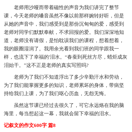
老师用沙哑而带着磁性的声音为我们讲完了整节
课，今天老师的嗓音虽然不像以前那样婉转好听，但是
从她的声音中，我们感受到是那份沉甸甸的爱，感受到
老师对同学们默默奉献，不求回报的爱。我们深深地知
道，老师没有请假，是怕耽误我们的课程，想着想着，
我的眼圈湿润了。我用余光看到我们班的同学跟我一
样，也流下了幸福的'泪水。“春蚕到死丝方尽，蜡炬成灰
泪始干。”这不正是老师的真实写照吗?
老师为了我们不知道浮出了多少辛勤汗水和劳动，
为了我们能掌握更多的知识，老师累坏的身体，带病坚
持给我们上课，为了我们呕心历血，无怨无悔。
虽然这节课已经过去很久了，可它永远烙在我的脑
海里，每当想起这一幕，我就会留下幸福的泪水。
记叙文的作文600字 篇8