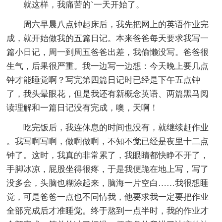
就这样，我痛苦的`一天开始了。
周六早晨八点钟起床后，我先把网上的英语作业完
成，就开始做我的五篇日记。本来爸爸每天要求我写一
篇小日记，周一到周五爸爸出差，我偷懒没写。爸爸很
生气，后果很严重。我一边写一边想：今天晚上要几点
钟才能睡觉啊？写完第四篇日记时已经是下午五点钟
了，我头晕眼花，但是我还有新概念英语、两篇黑马阅
读理解和一篇日记没有完成，噢，天啊！
吃完饭后，我连休息的时间也没有，就继续赶作业
。我写啊写啊，做啊做啊，不知不觉已经是夜里十二点
钟了。这时，我真的非常累了，我眼睛都快睁不开了，
手脚冰凉，屁股坐得很疼，于是我便跪在地上写，写了
没多会，头脑也糊涂起来，脑海一片空白……我很想睡
觉，可是爸爸一点也不同情我，他要求我一定要把作业
全部完成后才准睡觉。终于熬到一点半时，我的作业才