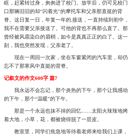
眶，赶紧转过身，匆匆进了校门。放学后，仍可见校门
口那辆旧旧的却“闪着光”的摩托车和父亲那直挺的背
脊。这日复一日，年复一年的.接送，一直持续到初中，
我不在需要父亲接送了。可他的背也不再那么直了。那
曾经被风霜染白的眉梢，如今是真真正正的白了。这一
刻，我也突然发现，父亲老了。
现在一周回一次家，坐在车窗紧闭的汽车里，却仍
忘不了那寒风中直挺的背脊。
记叙文的作文600字 篇7
我永远不会忘记，那个炎热的下午，那个让我感动
的下午，那个“温暖”的下午。
那是一个永远也抹不掉的回忆……太阳火辣辣地烤
着大地，小草，花，都被烧得脱了一层皮。
教室里，同学们焦急地等待着老师来给我们上课，