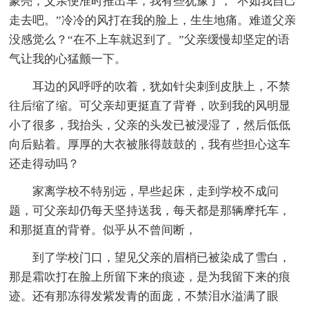
蒙亮，父亲便准时推出车，我有些犹豫了，“不如我自己
走去吧。”冷冷的风打在我的脸上，生生地痛。难道父亲
没感觉么？“在不上车就迟到了。”父亲缓慢却坚定的语
气让我的心猛颤一下。
耳边的风呼呼的吹着，犹如针尖刺到皮肤上，不禁
往后缩了缩。可父亲却更挺直了背脊，吹到我的风明显
小了很多，我抬头，父亲的头发已被浸湿了，然后低低
向后贴着。厚厚的大衣被胀得鼓鼓的，我有些担心这车
还走得动吗？
家离学校不特别远，早些起床，走到学校不成问
题，可父亲却仍每天坚持送我，每天都是那辆摩托车，
和那挺直的背脊。似乎从不曾间断，
到了学校门口，望见父亲的眉梢已被染成了雪白，
那是霜吹打在脸上所留下来的痕迹，是为我留下来的痕
迹。还有那冻得发紫发青的面庞，不禁泪水溢满了眼