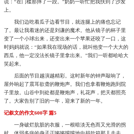
说：“在门槛那摔了一跤。”奶奶一听忙把我扶到了沙发
上。
我们边吃着瓜子边看节目，就连腿上的痛也忘记
了。最让我着迷的还是刘谦的魔术。他从镜子的杯子里
变了一个小球出来，还变出来一个苹果还咬了一口，这
时妈妈就说：“如果我在现场的话，就叫他变一个大大的
西瓜，他一定没法长镜子里拿出来。”我们一听都哈哈大
笑起来。
后面的节目越演越精彩。这时新年的钟声敲响了，
屋外响起了震耳欲聋的鞭炮声。我们也拿着鞭炮跑到院
子里放。山谷中到处都是鞭炮声，礼花声，把天都照亮
了。大家告别了旧的一年，迎来了新的一年。
记叙文的作文600字 篇5
一身破烂肮脏的衣服，一根暗淡无色而又光滑的拐
杖，体弱多病的身子正哆哆嗦嗦地向捐款箱那儿走去。