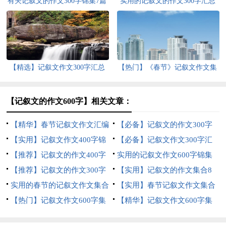
有关记叙文的作文300字锦集7篇
实用的记叙文的作文300字汇总
八篇
【精选】记叙文作文300字汇总
【热门】《春节》记叙文作文集
十篇
合六篇
【记叙文的作文600字】相关文章：
【精华】春节记叙文作文汇编
【必备】记叙文的作文300字
十篇
【实用】记叙文作文400字锦
汇总5篇
【必备】记叙文作文300字汇
集七篇
【推荐】记叙文的作文400字
编八篇
实用的记叙文作文600字锦集
汇总十篇
【推荐】记叙文的作文300字
六篇
【实用】记叙文的作文集合8
集合7篇
实用的春节的记叙文作文集合
篇
【实用】春节记叙文作文集合
七篇
【热门】记叙文作文600字集
九篇
【精华】记叙文作文600字集
锦5篇
合5篇