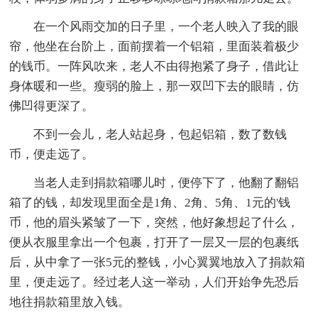
在一个风雨交加的日子里，一个老人映入了我的眼
帘，他坐在台阶上，面前摆着一个铝箱，里面装着极少
的钱币。一阵风吹来，老人不由得抱紧了身子，借此让
身体暖和一些。瘦弱的脸上，那一双凹下去的眼睛，仿
佛凹得更深了。
不到一会儿，老人站起身，包起铝箱，数了数钱
币，便走远了。
当老人走到捐款箱哪儿时，便停下了，他翻了翻铝
箱了的钱，却发现里面全是1角、2角、5角、1元的'钱
币，他的眉头紧皱了一下，突然，他好象想起了什么，
便从衣服里拿出一个包裹，打开了一层又一层的包裹纸
后，从中拿了一张5元的整钱，小心翼翼地放入了捐款箱
里，便走远了。经过老人这一举动，人们开始争先恐后
地往捐款箱里放入钱。