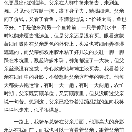
色更显出他的憔悴。父亲在人群中挤来挤去，来到鱼
摊。只见他把裤腿一撩，蹲下身子去，精挑细选。父亲
问了价钱，又看了看鱼，不满意地说：“价钱太高，鱼也
不好。”于是他来到另一个鱼摊前，一只手伸到水中，不
时地翻来覆去挑选鱼，但是父亲还是没有买。眼看这蒙
蒙细雨吸附在父亲黑色的外套上，头发也被细雨弄得湿
漉漉的，而父亲那双用胶水粘了好几次的皮鞋一脚一脚
踩在水坑里，溅起许多水珠，裤角都湿了一大块，但父
亲丝毫没有发觉，专心致志地与摊主谈买卖。我看着父
亲在细雨中的身影，不禁想起父亲这些年的奔波。他每
天都要去跑运输，有时一天一趟，有时一天两趟，农忙
时期，父亲既要顾单位，又要顾家里，但从没听过父亲
说一句苦。想到这，父亲已经拎着活蹦乱跳的鱼向我笑
嘻嘻地走来，似乎很满意。
一路上，我骑车总骑在父亲后面，他那高大的身影
永远在我面前，而我也可以一直看着父亲，跟着父亲前