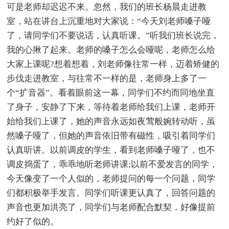
可是老师却迟迟不来。忽然，我们的班长杨晨走进教
室，站在讲台上沉重地对大家说：“今天刘老师嗓子哑
了，请同学们不要说话，认真听课。”听我们班长说完，
我的心揪了起来。老师的嗓子怎么会哑呢，老师怎么给
大家上课呢?想着想着，刘老师像往常一样，迈着矫健的
步伐走进教室，与往常不一样的是，老师身上多了一
个“扩音器”。看着眼前这一幕，同学们不约而同地坐直
了身子，安静了下来，等待着老师给我们上课，老师开
始给我们上课了，她的声音永远如夜莺般婉转动听，虽
然嗓子哑了，但她的声音依旧带有磁性，吸引着同学们
认真听讲。以前调皮的学生，看到老师嗓子哑了，也不
调皮捣蛋了，乖乖地听老师讲课;以前不爱发言的同学，
今天像变了一个人似的，老师提问的每一个问题，同学
们都积极举手发言。同学们听课更认真了，回答问题的
声音也更加洪亮了，同学们与老师配合默契，好像提前
约好了似的。