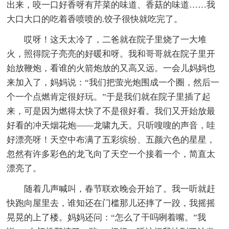
出来，咬一口好香呀有芹菜的味道、香菇的味道……我
大口大口的吃着香喷喷的.饺子很快就吃完了。
哎呀！这天太冷了，二爸就在院子里烧了一大堆
火，照得院子亮亮的好暖和呀。我和哥哥就在院子里开
始放鞭炮，看谁的火箭炮放的又高又远。一会儿妈妈也
来加入了，妈妈说：“我们把萤光炮围成一个圈，然后一
个一个点燃肯定很好玩。”于是我们就在院子里插了起
来，可是因为燃得太快了不是很好看。我们又开始放最
好看的冲天烟花炮——龙啸九天。只听嗖嗖的声音，哇
好漂亮呀！天空中布满了五彩缤纷、五颜六色的星星，
忽然有许多彩色的龙飞向了天空一个接着一个，简直太
漂亮了。
随着几声喊叫，春节联欢晚会开始了。我一听就赶
快跑向屋里去，谁知还在门槛那儿还摔了一跤，我摇摇
晃晃的上了楼。妈妈还问：“怎么了干吗咧着嘴。”我