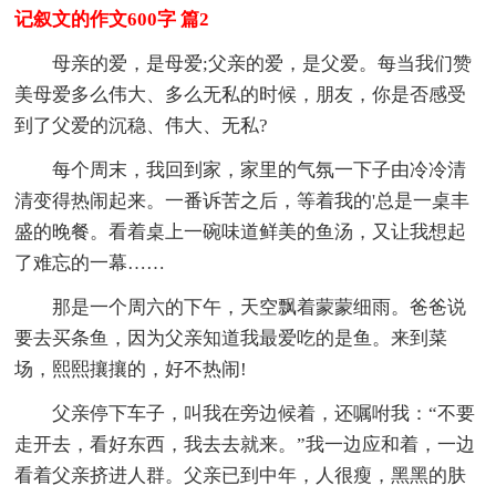
记叙文的作文600字 篇2
母亲的爱，是母爱;父亲的爱，是父爱。每当我们赞
美母爱多么伟大、多么无私的时候，朋友，你是否感受
到了父爱的沉稳、伟大、无私?
每个周末，我回到家，家里的气氛一下子由冷冷清
清变得热闹起来。一番诉苦之后，等着我的'总是一桌丰
盛的晚餐。看着桌上一碗味道鲜美的鱼汤，又让我想起
了难忘的一幕……
那是一个周六的下午，天空飘着蒙蒙细雨。爸爸说
要去买条鱼，因为父亲知道我最爱吃的是鱼。来到菜
场，熙熙攘攘的，好不热闹!
父亲停下车子，叫我在旁边候着，还嘱咐我：“不要
走开去，看好东西，我去去就来。”我一边应和着，一边
看着父亲挤进人群。父亲已到中年，人很瘦，黑黑的肤