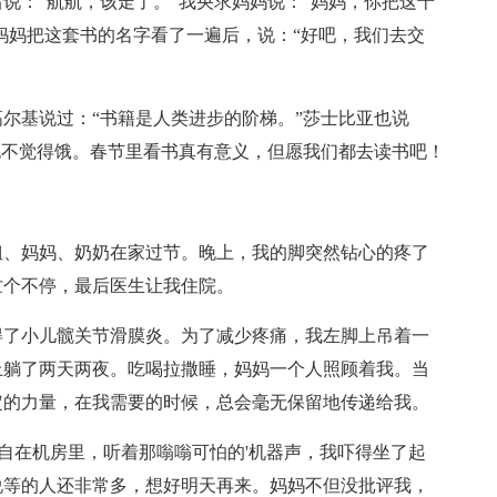
说：“航航，该走了。”我央求妈妈说：“妈妈，你把这十
”妈妈把这套书的名字看了一遍后，说：“好吧，我们去交
尔基说过：“书籍是人类进步的阶梯。”莎士比亚也说
也不觉得饿。春节里看书真有意义，但愿我们都去读书吧！
姐姐、妈妈、奶奶在家过节。晚上，我的脚突然钻心的疼了
忙个不停，最后医生让我住院。
得了小儿髋关节滑膜炎。为了减少疼痛，我左脚上吊着一
上躺了两天两夜。吃喝拉撒睡，妈妈一个人照顾着我。当
定的力量，在我需要的时候，总会毫无保留地传递给我。
独自在机房里，听着那嗡嗡可怕的'机器声，我吓得坐了起
说等的人还非常多，想好明天再来。妈妈不但没批评我，