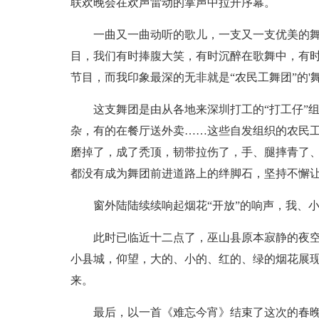
联欢晚会在欢声雷动的掌声中拉开序幕。
一曲又一曲动听的歌儿，一支又一支优美的
目，我们有时捧腹大笑，有时沉醉在歌舞中，有
节目，而我印象最深的无非就是“农民工舞团”的'
这支舞团是由从各地来深圳打工的“打工仔”
杂，有的在餐厅送外卖……这些自发组织的农民
磨掉了，成了秃顶，韧带拉伤了，手、腿摔青了
都没有成为舞团前进道路上的绊脚石，坚持不懈
窗外陆陆续续响起烟花“开放”的响声，我、
此时已临近十二点了，巫山县原本寂静的夜空
小县城，仰望，大的、小的、红的、绿的烟花展
来。
最后，以一首《难忘今宵》结束了这次的春