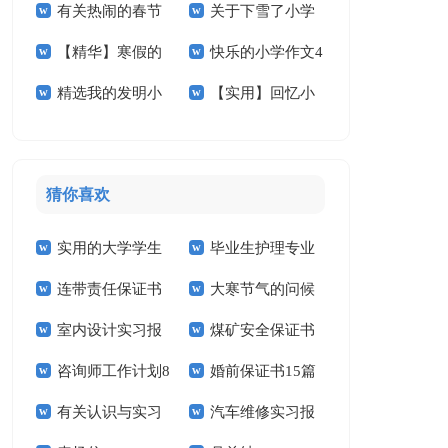
有关热闹的春节
关于下雪了小学
小学作文300字4篇
作文300字3篇
【精华】寒假的
快乐的小学作文4
小学作文十篇
作文400字八篇
精选我的发明小
【实用】回忆小
小学作文锦集六篇
篇
学作文400字四篇
学作文合集十篇
猜你喜欢
实用的大学学生
毕业生护理专业
连带责任保证书
大寒节气的问候
实习报告范文锦集六
求职信精选15篇
室内设计实习报
煤矿安全保证书
祝福语
篇
咨询师工作计划8
婚前保证书15篇
告汇编15篇
(15篇)
有关认识与实习
汽车维修实习报
篇