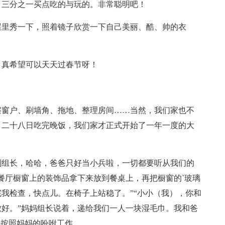
，三分之一买点吃的与玩的。非常聪明吧！
屋里秀一下，照着镜子欣赏一下自己美丽、酷、帅的衣
，真希望可以天天过春节呀！
擦窗户、刷墙角、拖地、整理房间……当然，我们家也不
月二十八日吃完晚饭，我们家才正式开始了一年一度的大
副组长，哈哈，爸爸只好当小兵啦，一切都要听从我们的
餐厅橱窗上的装饰品拿下来放到餐桌上，再把橱窗的`玻璃
我检查，快点儿。在椅子上站稳了。”“小小（我），你和
好。”妈妈组长说着，递给我们一人一块湿毛巾。我和爸
始按照妈妈的吩咐工作。