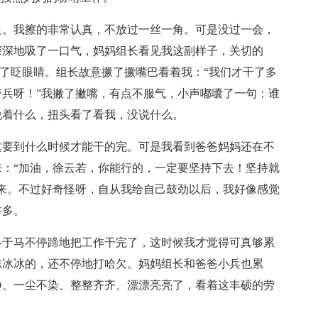
足。我擦的非常认真，不放过一丝一角。可是没过一会，
深深地吸了一口气，妈妈组长看见我这副样子，关切的
眨了眨眼睛。组长故意撅了撅嘴巴看着我：“我们才干了多
兵呀！”我撇了撇嘴，有点不服气，小声嘟囔了一句：谁
说着什么，扭头看了看我，没说什么。
这要到什么时候才能干的完。可是我看到爸爸妈妈还在不
：“加油，徐云若，你能行的，一定要坚持下去！坚持就
来。不过好奇怪呀，自从我给自己鼓劲以后，我好像感觉
许多。
终于马不停蹄地把工作干完了，这时候我才觉得可真够累
凉冰冰的，还不停地打哈欠。妈妈组长和爸爸小兵也累
净、一尘不染、整整齐齐、漂漂亮亮了，看着这丰硕的劳