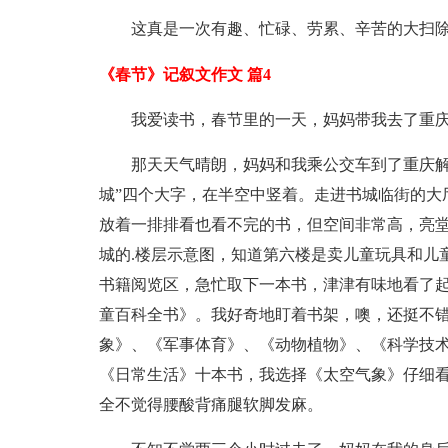
这真是一次有趣、忙碌、劳累、辛苦的大扫
《春节》记叙文作文 篇4
我爱读书，春节里的一天，妈妈带我去了重
那天天气晴朗，妈妈和我乘公交车到了重庆解
城”四个大字，在半空中竖着。走进书城临街的大
放着一排排看也看不完的书，但空间非常高，亮
城的.楼层示意图，知道第六楼是卖儿童玩具和儿
书籍阅览区，急忙取下一本书，津津有味地看了
童百科全书》。我好奇地盯着书架，噢，还挺不
象》、《军事体育》、《动物植物》、《科学技
《日常生活》十本书，我选择《太空气象》仔细
全不觉得腰酸背痛腿软脚发麻。