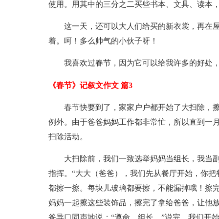
使用。用其中的三分之二买些书本、文具、读本
这一天，还可以大人们给买的新衣裳，再在
着。呵！多么帅气的小伙子呀！
我喜欢过春节，因为它可以给我许多的好处
《春节》记叙文作文 篇3
春节快要到了，家家户户都开始了大扫除，
例外。由于爸爸妈妈工作都非常忙，所以直到一
扫除活动。
大扫除前，我们一致选举妈妈当组长，我当
指挥。“大大（爸爸），我们先从餐厅开始，你把
都擦一擦。每块儿玻璃都要擦，不能漏掉哦！擦完
妈妈一起擦这些装饰品，擦完了拿给爸爸，让他放
爸异口同声地说：“遵命，组长。”说完，我们开