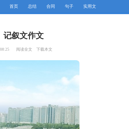
首页
总结
合同
句子
实用文
》记叙文作文
08:25
阅读全文
下载本文