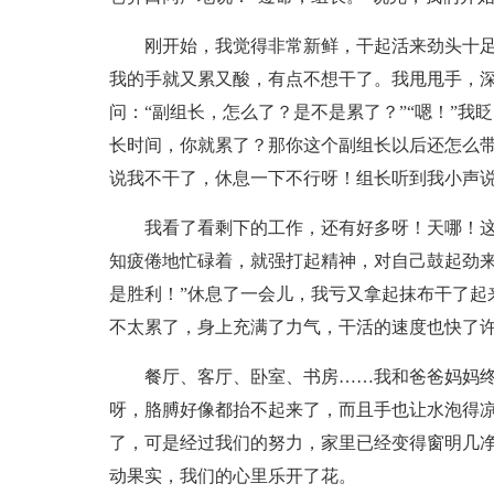
刚开始，我觉得非常新鲜，干起活来劲头十
我的手就又累又酸，有点不想干了。我甩甩手，
问：“副组长，怎么了？是不是累了？”“嗯！”我
长时间，你就累了？那你这个副组长以后还怎么带
说我不干了，休息一下不行呀！组长听到我小声
我看了看剩下的工作，还有好多呀！天哪！
知疲倦地忙碌着，就强打起精神，对自己鼓起劲来
是胜利！”休息了一会儿，我亏又拿起抹布干了起
不太累了，身上充满了力气，干活的速度也快了
餐厅、客厅、卧室、书房……我和爸爸妈妈
呀，胳膊好像都抬不起来了，而且手也让水泡得
了，可是经过我们的努力，家里已经变得窗明几
动果实，我们的心里乐开了花。