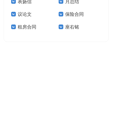
表扬信
月总结
报告模板集锦十篇
告(汇编15篇)
议论文
保险合同
租房合同
座右铭