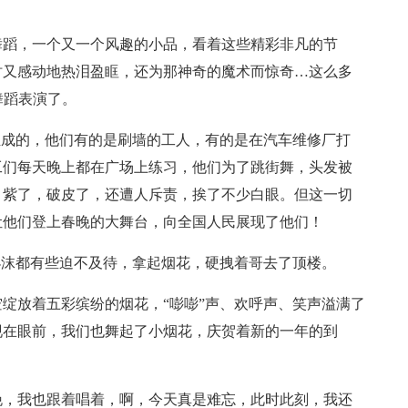
舞蹈，一个又一个风趣的小品，看着这些精彩非凡的节
时又感动地热泪盈眶，还为那神奇的魔术而惊奇…这么多
舞蹈表演了。
组成的，他们有的是刷墙的工人，有的是在汽车维修厂打
工们每天晚上都在广场上练习，他们为了跳街舞，头发被
、紫了，破皮了，还遭人斥责，挨了不少白眼。但这一切
让他们登上春晚的大舞台，向全国人民展现了他们！
小沫都有些迫不及待，拿起烟花，硬拽着哥去了顶楼。
绽放着五彩缤纷的烟花，“嘭嘭”声、欢呼声、笑声溢满了
现在眼前，我们也舞起了小烟花，庆贺着新的一年的到
晚，我也跟着唱着，啊，今天真是难忘，此时此刻，我还