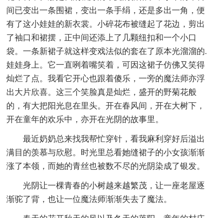
间已变出一条围裙，变出一条手绢，还是多出一角，便
有了这小娃娃的新衣裳。小碎花布被缝起了花边，剪出
了袖口和裙摆，正中间还添上了几颗纽扣和一个小口
袋。一条新裙子就这样变戏法似的套在了原本光溜溜的.
娃娃身上。它一直咧着嘴笑着，可因这裙子仿佛又笑得
灿烂了点。我看它开心也跟着傻乐，一旁的魔法师亦浮
出大片欣喜。这三个笑脸真是灿烂，盛开的野菊花般
的，有大把阳光息在里头。开在春风间，开在大树下，
开在童年的欢乐中，亦开在光阴的故事里。
最近奶奶总来找我帮忙穿针，看我麻利穿好后溢出
满目的羡慕与欣慰。时光里总看她缝裙子的小女孩渐渐
涨了本领，而她的青丝也被数不尽的光阴染成了银发。
光阴让一棵青春的小树越来越繁茂，让一座老屋逐
渐驼了背，也让一位魔法师渐渐失去了魔法。