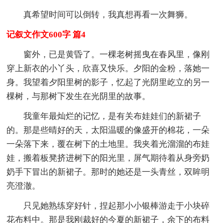
真希望时间可以倒转，我真想再看一次舞狮。
记叙文作文600字 篇4
窗外，已是黄昏了。一棵老树摇曳在春风里，像刚
穿上新衣的小丫头，欣喜又快乐。夕阳的金粉，落她一
身。我望着夕阳里树的影子，忆起了光阴里屹立的另一
棵树，与那树下发生在光阴里的故事。
我童年最灿烂的记忆，是有关布娃娃们的新裙子
的。那是些晴好的天，太阳温暖的像盛开的棉花，一朵
一朵落下来，覆在树下的土地里。我夹着光溜溜的布娃
娃，搬着板凳挤进树下的阳光里，屏气期待着从身旁奶
奶手下冒出的新裙子。那时的她还是一头青丝，双眸明
亮澄澈。
只见她熟练穿好针，捏起那小小银棒游走于小块碎
花布料中。那是我刚裁好的今夏的新裙子，余下的布料