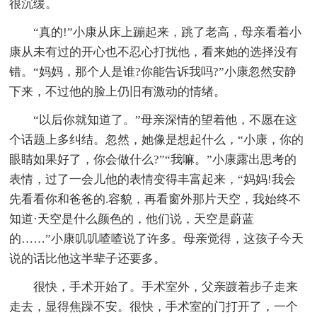
很沉缓。
“真的!”小康从床上蹦起来，跳了老高，母亲看着小
康从未有过的开心也不忍心打扰他，看来她的选择没有
错。“妈妈，那个人是谁?你能告诉我吗?”小康忽然安静
下来，不过他的脸上仍旧有激动的情绪。
“以后你就知道了。”母亲深情的望着他，不愿在这
个话题上多纠结。忽然，她像是想起什么，“小康，你的
眼睛如果好了，你会做什么?”“我嘛。”小康露出思考的
表情，过了一会儿他的表情变得丰富起来，“妈妈!我会
先看看你和爸爸的.容貌，再看窗外那片天空，我始终不
知道·天空是什么颜色的，他们说，天空是蔚蓝
的……”小康叽叽喳喳说了许多。母亲觉得，这孩子今天
说的话比他这半辈子还要多。
很快，手术开始了。手术室外，父亲踱着步子走来
走去，显得焦躁不安。很快，手术室的门打开了，一个