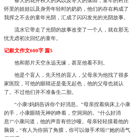
春天的花开秋天的风以及冬天的落阳，童年的村庄
怀里的娃娃以及身旁年轻时的奶奶，他们的存在构成了
我挥之不去的童年光阴，汇成了闪闪发光的光阴故事。
流水它带走了光阴的故事改变了一个人，就在那无
忧无虑初次回忆的童年。
记叙文作文600字 篇5
他和那片天空永远无缘，甚至他看不到。
他是个盲人，先天性的盲人，父母亲为他找了很多
家医院，可他的眼睛还是毫无起色，他的父母也就认
了。不过他们并不准备生二胎。
“小康!妈妈告诉你个好消息。”母亲捏着病床上小康
的手，小康眼睛无神的睁着，空洞洞的。“什么好消
息?”小康问道，他的声音有些沙哑。母亲轻轻摸着他的
脑袋，“有人为你捐了角膜，你可以做手术啦!”她的语气