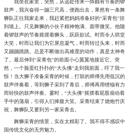
我坐在家里，突然，从远处传来一阵颇有节奏的锣
鼓声，我兴奋得一蹦三尺高，便跑出去，果然有一条舞
狮队正往我家走来，我赶紧把妈妈准备好的“采青包”挂
到墙上。只见舞狮的小伙子精神饱满、面带微笑。他随
着锣鼓声的节奏摇摆着狮头，跃跃欲试。时而令人哄堂
大笑，时而让我们为它屏息凝气，时而转过头来，时而
又蹦蹦跳跳。总是不断做出高难度的动作，真是太神奇
了。最后伸到“采青包”的前面小心翼翼地接近它。突
然，一个脸蛋红扑扑的“大头佛”走到我前面，吓了我一
惊！当大狮子准备采青的时候，打鼓的师傅先用低沉的
鼓声伴奏着，等到狮子采到了青后，师傅再用铿镪有力
而轻快的鼓声伴奏。霎时，“大头佛”摇摆着屁股扇动着
手中的蒲扇，引得人们捧腹大笑。采青结束了烧炮竹庆
祝，舞狮队又要到另一家采青去。
舞狮采青的情景，实在太精彩了。我不得不感叹中
国传统文化的无穷魅力。