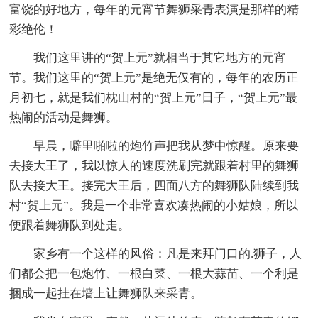
富饶的好地方，每年的元宵节舞狮采青表演是那样的精
彩绝伦！
我们这里讲的“贺上元”就相当于其它地方的元宵
节。我们这里的“贺上元”是绝无仅有的，每年的农历正
月初七，就是我们枕山村的“贺上元”日子，“贺上元”最
热闹的活动是舞狮。
早晨，噼里啪啦的炮竹声把我从梦中惊醒。原来要
去接大王了，我以惊人的速度洗刷完就跟着村里的舞狮
队去接大王。接完大王后，四面八方的舞狮队陆续到我
村“贺上元”。我是一个非常喜欢凑热闹的小姑娘，所以
便跟着舞狮队到处走。
家乡有一个这样的风俗：凡是来拜门口的.狮子，人
们都会把一包炮竹、一根白菜、一根大蒜苗、一个利是
捆成一起挂在墙上让舞狮队来采青。