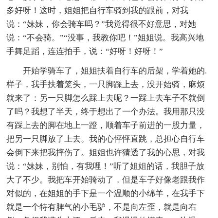
多好呀！这时，姐姐把自行车骑到我的跟前，对我
说：“妹妹，你会骑车吗？”我觉得很不好意思，对她
说：“不会骑。”“没事，我教你吧！”姐姐说。我高兴地
手舞足蹈，连连拍手，说：“好呀！好呀！”
开始学骑车了，姐姐扶着自行车的后架，学着她的.
样子，我手扶着笼头，一只脚踩上去，没开始骑，麻烦
就来了：另一只脚怎么踩上去呢？一踩上去车子不就倒
了吗？我想了半天，终于想出了一个办法。我用那只没
有踩上去的脚在地上一蹬，顺着车子前进的一股力量，
把另一只脚放了上去。我的心怦怦直跳，总担心自行车
会倒下来把我摔伤了。姐姐也许猜透了我的心思，对我
说：“妹妹，别怕，有我哩！”听了姐姐的话，我胆子放
大了不少。我把车开始骑动了，但是车子好像老跟我作
对似的，在姐姐的手下是一个温顺的小绵羊，在我手下
就是一个特有脾气的小毛驴，不是向左歪，就是向右