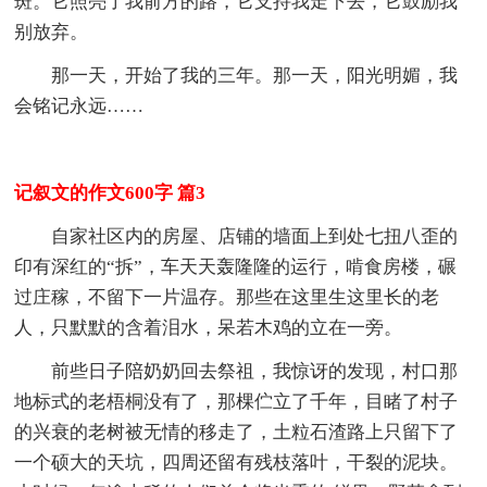
斑。它照亮了我前方的路，它支持我走下去，它鼓励我
别放弃。
那一天，开始了我的三年。那一天，阳光明媚，我
会铭记永远……
记叙文的作文600字 篇3
自家社区内的房屋、店铺的墙面上到处七扭八歪的
印有深红的“拆”，车天天轰隆隆的运行，啃食房楼，碾
过庄稼，不留下一片温存。那些在这里生这里长的老
人，只默默的含着泪水，呆若木鸡的立在一旁。
前些日子陪奶奶回去祭祖，我惊讶的发现，村口那
地标式的老梧桐没有了，那棵伫立了千年，目睹了村子
的兴衰的老树被无情的移走了，土粒石渣路上只留下了
一个硕大的天坑，四周还留有残枝落叶，干裂的泥块。