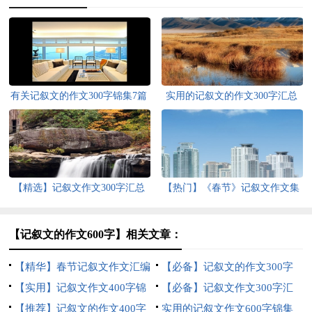
有关记叙文的作文300字锦集7篇
实用的记叙文的作文300字汇总
八篇
【精选】记叙文作文300字汇总
【热门】《春节》记叙文作文集
十篇
合六篇
【记叙文的作文600字】相关文章：
【精华】春节记叙文作文汇编
【必备】记叙文的作文300字
十篇
【实用】记叙文作文400字锦
汇总5篇
【必备】记叙文作文300字汇
集七篇
【推荐】记叙文的作文400字
编八篇
实用的记叙文作文600字锦集