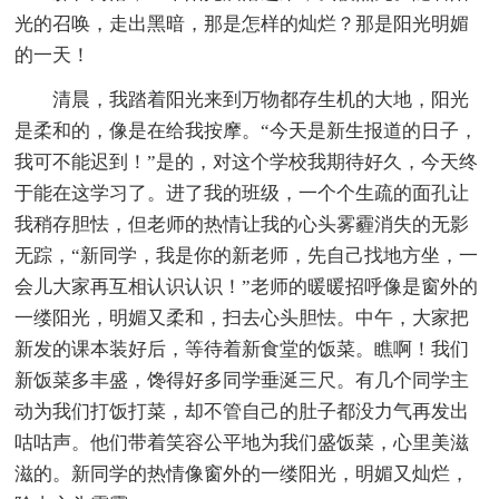
光的召唤，走出黑暗，那是怎样的灿烂？那是阳光明媚
的一天！
清晨，我踏着阳光来到万物都存生机的大地，阳光
是柔和的，像是在给我按摩。“今天是新生报道的日子，
我可不能迟到！”是的，对这个学校我期待好久，今天终
于能在这学习了。进了我的班级，一个个生疏的面孔让
我稍存胆怯，但老师的热情让我的心头雾霾消失的无影
无踪，“新同学，我是你的新老师，先自己找地方坐，一
会儿大家再互相认识认识！”老师的暖暖招呼像是窗外的
一缕阳光，明媚又柔和，扫去心头胆怯。中午，大家把
新发的课本装好后，等待着新食堂的饭菜。瞧啊！我们
新饭菜多丰盛，馋得好多同学垂涎三尺。有几个同学主
动为我们打饭打菜，却不管自己的肚子都没力气再发出
咕咕声。他们带着笑容公平地为我们盛饭菜，心里美滋
滋的。新同学的热情像窗外的一缕阳光，明媚又灿烂，