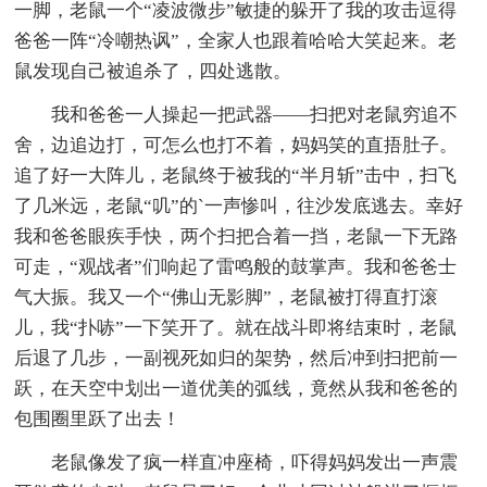
一脚，老鼠一个“凌波微步”敏捷的躲开了我的攻击逗得
爸爸一阵“冷嘲热讽”，全家人也跟着哈哈大笑起来。老
鼠发现自己被追杀了，四处逃散。
我和爸爸一人操起一把武器——扫把对老鼠穷追不
舍，边追边打，可怎么也打不着，妈妈笑的直捂肚子。
追了好一大阵儿，老鼠终于被我的“半月斩”击中，扫飞
了几米远，老鼠“叽”的`一声惨叫，往沙发底逃去。幸好
我和爸爸眼疾手快，两个扫把合着一挡，老鼠一下无路
可走，“观战者”们响起了雷鸣般的鼓掌声。我和爸爸士
气大振。我又一个“佛山无影脚”，老鼠被打得直打滚
儿，我“扑哧”一下笑开了。就在战斗即将结束时，老鼠
后退了几步，一副视死如归的架势，然后冲到扫把前一
跃，在天空中划出一道优美的弧线，竟然从我和爸爸的
包围圈里跃了出去！
老鼠像发了疯一样直冲座椅，吓得妈妈发出一声震