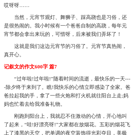
哎呀呀……
当然，元宵节观灯、舞狮子、踩高跷也是习俗，还
是很热闹的。我小时候有一个爸爸自制的高跷，每年元
宵节都会拿出来玩的，可惜呀，后来被我们弄坏了！
这就是我们这边元宵节的习俗了。元宵节真热闹，
真开心。
记叙文的作文600字 篇7
“过年啦!过年啦!”随着时间的流逝，最快乐的一天---
-除夕终于来到了。瞧!我快乐的心情立即感染了全家。爸
爸拉起我的手，拿了一些火炮和打火机就往阳台上走;妈
妈也忙着去给我准备礼物。
刚跑到阳台上，我就忍不住激动的心情，开心地叫
了起来，“哇!好漂亮呀!”大家都在放烟花。五彩的烟花飞
上了漆黑的天空，把单调的夜空装饰得光彩夺目，美极