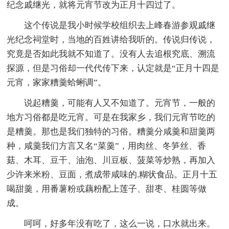
纪念戚继光，就将元宵节改为正月十四过了。
这个传说是我小时候学校组织去上峰春游参观戚继
光纪念祠堂时，当地的百姓讲给我听的。传说归传说，
究竟是否如此我就不知道了。没有人去追根究底、溯流
探源，但是习俗却一代代传下来，认定就是“正月十四是
元宵，家家糟羹蛤蜊调”。
说起糟羹，可能有人又不知道了。元宵节，一般的
地方习俗都是吃元宵。可是在我家乡，我们元宵节吃的
是糟羹。那也是我们独特的习俗。糟羹分咸羹和甜羹两
种，咸羹我们方言又名“菜羹”，用肉丝、冬笋丝、香
菇、木耳、豆干、油泡、川豆板、菠菜等炒熟，再加入
少许来米粉、豆面，煮成带咸味的.糊状食品。正月十五
喝甜羹，用番薯粉或藕粉配上莲子、甜枣、桂圆等做
成。
呵呵，好多年没有吃了，这么一说，口水就出来。