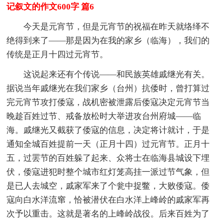
记叙文的作文600字 篇6
今天是元宵节，但是元宵节的祝福在昨天就络绎不
绝得到来了——那是因为在我的家乡（临海），我们的
传统是正月十四过元宵节。
这说起来还有个传说——和民族英雄戚继光有关。
据说当年戚继光在我们家乡（台州）抗倭时，曾打算过
完元宵节攻打倭寇，战机密被泄露后倭寇决定元宵节当
晚趁百姓过节、戒备放松时大举进攻台州府城——临
海。戚继光又截获了倭寇的信息，决定将计就计，于是
通知全城百姓提前一天（正月十四）过元宵节。正月十
五，过罢节的百姓躲了起来、众将士在临海县城设下埋
伏，倭寇进犯时整个城市红灯笼高挂一派过节气象，但
是已人去城空，戚家军来了个瓮中捉鳖，大败倭寇。倭
寇向白水洋流窜，恰被潜伏在白水洋上峰岭的戚家军再
次予以重击。这就是著名的上峰岭战役。后来百姓为了