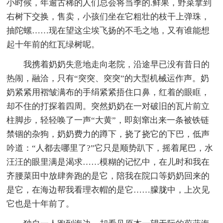
小时候，年逾古稀的人们总会将当季的.鲜果，野菜拿到
右树下交换，售卖，小孩们坐在它粗壮的枝干上弹珠，
抽陀螺……现在望这尘埃飞扬的不毛之地，又有谁能想
起十年前的红瓦绿树呢。
我携着奶奶失意地走向老院，沿途早已没有昔日的
热闹，融洽，只有“突突、突突”的大型机械运作声。奶
奶紧紧用褶皱满布的手绢紧紧捂住口鼻，红着的眼眶，
却不住的打探着四周。突然奶奶在一对破旧的瓦片前立
柱脚步，轻轻唤了一声“大黄”，即刻窜出来一条被铁链
禁锢的杂狗，奶奶费力的蹲下，挠了挠它的下巴，低声
吟道：“人都去哪里了?”它只是顺势趴下，摇着尾巴，水
汪汪的眼里满是渴求……模糊的记忆中，在儿时和我在
齐腰菜田中放肆奔跑的是它，陪我在院口等奶奶回来的
是它，在海边帮我看理衣帽的是它……朦胧中，上次见
它也是十年前了。