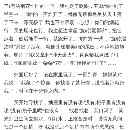
了!有的烟花“呼”的一下，我刚眨了眨眼，它就“跳”到了
半空中，“嘣”的一声炸开了，就像无数颗星星从天上落
了下来，漂亮极了!我也不甘示弱，心想：你们的烟花
行，我的烟花也行。我边想边拿起“旋转溜溜球”，把它
点着，然后随手一扔，就跑开了。“嘘”的`一声，“旋转溜
溜球”射出了烟花，就像孔雀那美丽的尾巴，不停地旋转
着。够帅了!我又拿起“冲天爆火”，爸爸帮我点燃了引
线，“嘣嘣”射出一朵朵“花”，“花”慢慢的“开了”……
外面玩好了，该在家里玩了。一回到家，妈妈就对
我说：“我藏了个惊喜，你找着了就归你，没找着那就归
我了，时间在十分钟之内。”
我开始寻找了，抽屉里有没有呢?没有;柜子里有没有
呢?没有;袋子里呢?也没有……找着找着，我口渴了，就
来到卫生间去倒水。倒好水，正准备走时，眼睛无意间
扫过一个紅桶。呀!我发现那个紅桶内有两个黑黑的、长