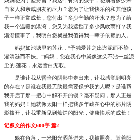
妈妈您为了坚持留下我这个有病的孩子，您顶着多少来
自家人和亲戚朋友的压力？您为了让我快乐的和其他孩
子一样正常成长，您付出了多少辛勤的汗水？您为了给
我一个温暖的港湾，您又为我遮挡了多少风吹雨打？我
渐渐懂事了，我明白您就是我值得我一辈子依赖的人。
妈妈如池塘里的莲花，“予独爱莲之出淤泥而不染，
濯清涟而不妖。”妈妈，您在我心中就像这朵不沾一丝泥
尘的.莲花，永远雪白无瑕。
是谁让我从昏暗的阴影中走出来，让我感觉到明亮
的存在？是谁在我最无助最需要保护我的人呢？是谁帮
我开启了那一把心中解不开的锁？毫不疑问，那人正是
我的妈妈！她就像太阳一样把我多年藏在心中的那片阴
影拨开，让我重新见到灿烂的阳光，健康快乐的成长！
记叙文的作文600字 篇2
躲在角落，一米阳光洒落进来，我被照亮。随着阳