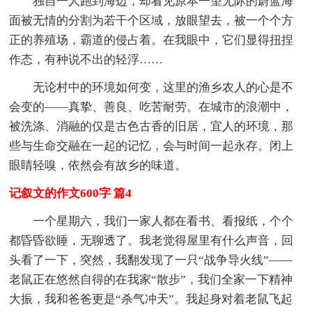
独自一人跑到海边，却看见原本一望无际的蔚蓝海
面被无情的分割为若干个区域，放眼望去，被一个个方
正的养殖场，霸道的侵占着。在我眼中，它们显得扭捏
作态，有种说不出的轻浮……
无论村中的环境如何变，这里的渔乡农人的心是不
会变的——真挚、善良、吃苦耐劳。在城市的浪潮中，
被洗涤、消融的仅是古色古香的旧居，宜人的环境，那
些与生命交融在一起的记忆，会与时间一起永存。闭上
眼睛轻嗅，依然会有故乡的味道。
记叙文的作文600字 篇4
一个星期六，我们一家人都在看书、看报纸，个个
都昏昏欲睡，无聊透了。我老觉得屋里有什么声音，回
头看了一下，突然，我翻发现了一只“战争导火线”——
老鼠正在悠然自得的在我家“散步”，我们全家一下精神
大振，我和爸爸更是“杀气冲天”。我起身对着老鼠飞起