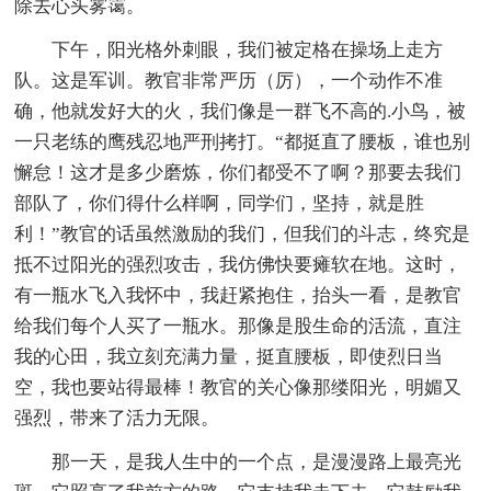
除去心头雾霭。
下午，阳光格外刺眼，我们被定格在操场上走方
队。这是军训。教官非常严历（厉），一个动作不准
确，他就发好大的火，我们像是一群飞不高的.小鸟，被
一只老练的鹰残忍地严刑拷打。“都挺直了腰板，谁也别
懈怠！这才是多少磨炼，你们都受不了啊？那要去我们
部队了，你们得什么样啊，同学们，坚持，就是胜
利！”教官的话虽然激励的我们，但我们的斗志，终究是
抵不过阳光的强烈攻击，我仿佛快要瘫软在地。这时，
有一瓶水飞入我怀中，我赶紧抱住，抬头一看，是教官
给我们每个人买了一瓶水。那像是股生命的活流，直注
我的心田，我立刻充满力量，挺直腰板，即使烈日当
空，我也要站得最棒！教官的关心像那缕阳光，明媚又
强烈，带来了活力无限。
那一天，是我人生中的一个点，是漫漫路上最亮光