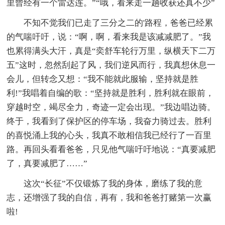
里曾经有一个雷达连。”“哦，看来走一趟收获还真不少”
不知不觉我们已走了三分之二的'路程，爸爸已经累
的气喘吁吁，说：“啊，啊，看来我是该减减肥了。”我
也累得满头大汗，真是“奕舒车轮行万里，纵横天下二万
五”这时，忽然刮起了风，我们逆风而行，我真想休息一
会儿，但转念又想：“我不能就此服输，坚持就是胜
利!”我唱着自编的歌：“坚持就是胜利，胜利就在眼前，
穿越时空，竭尽全力，奇迹一定会出现。”我边唱边骑。
终于，我看到了保护区的停车场，我奋力骑过去。胜利
的喜悦涌上我的心头，我真不敢相信我已经行了一百里
路。再回头看看爸爸，只见他气喘吁吁地说：“真要减肥
了，真要减肥了……”
这次“长征”不仅锻炼了我的身体，磨练了我的意
志，还增强了我的自信，再有，我和爸爸打赌第一次赢
啦!