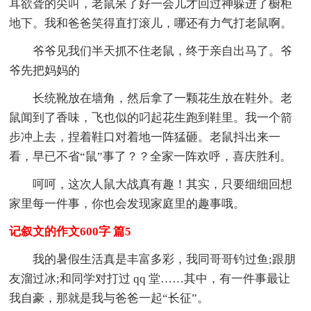
耳欲聋的尖叫，老鼠呆了好一会儿才回过神躲进了橱柜
地下。我和爸爸笑得直打滚儿，哪还有力气打老鼠啊。
爷爷见我们半天抓不住老鼠，终于亲自出马了。爷
爷先把妈妈的
长统靴放在墙角，然后拿了一颗花生放在鞋外。老
鼠闻到了香味，飞也似的叼起花生跑到鞋里。我一个箭
步冲上去，捏着鞋口对着地一阵猛砸。老鼠抖出来一
看，早已不省“鼠”事了？？全家一阵欢呼，喜庆胜利。
呵呵，这次人鼠大战真有趣！其实，只要细细回想
家里每一件事，你也会发现家庭里的趣事哦。
记叙文的作文600字 篇5
我的暑假生活真是丰富多彩，我同哥哥钓过鱼;跟朋
友溜过冰;和同学对打过 qq 堂……其中，有一件事最让
我自豪，那就是我与爸爸一起“长征”。