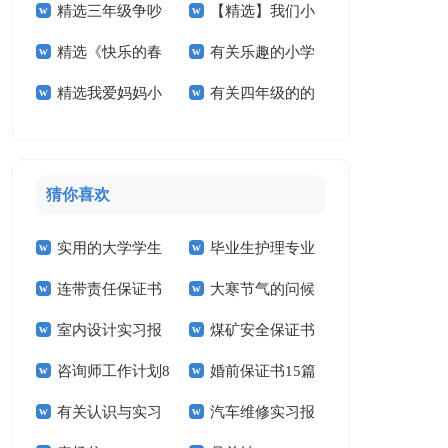
精选三年级争吵
【精选】我们小
活小学作文四篇
作文合集八篇
精选《快乐的春
有关乐趣的小学
作文300字四篇
学作文300字六篇
精选我爱妈妈小
有关四年级的的
节》小学作文合集九
作文合集10篇
学作文4篇
暑假作文3篇
篇
猜你喜欢
实用的大学学生
毕业生护理专业
连带责任保证书
大寒节气的问候
实习报告范文锦集六
求职信精选15篇
室内设计实习报
煤矿安全保证书
祝福语
篇
咨询师工作计划8
婚前保证书15篇
告汇编15篇
(15篇)
有关认识与实习
汽车维修实习报
篇