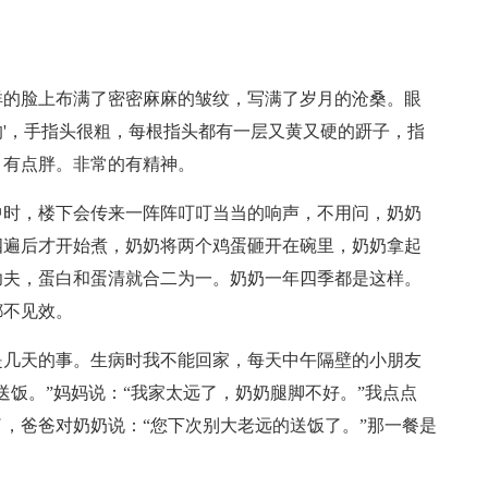
祥的脸上布满了密密麻麻的皱纹，写满了岁月的沧桑。眼
'，手指头很粗，每根指头都有一层又黄又硬的趼子，指
，有点胖。非常的有精神。
中时，楼下会传来一阵阵叮叮当当的响声，不用问，奶奶
四遍后才开始煮，奶奶将两个鸡蛋砸开在碗里，奶奶拿起
功夫，蛋白和蛋清就合二为一。奶奶一年四季都是这样。
都不见效。
是几天的事。生病时我不能回家，每天中午隔壁的小朋友
送饭。”妈妈说：“我家太远了，奶奶腿脚不好。”我点点
，爸爸对奶奶说：“您下次别大老远的送饭了。”那一餐是