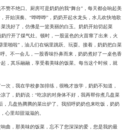
不赞不绝口。厨房可是奶奶的我“舞台”，每天都会响起美
裙，开始演奏。“哗哗哗”，奶奶开起水龙头，水儿欢快地歌
白菜洗好了，仿佛是一篮美丽的白玉。奶奶开始切起菜
，奶奶拧开了煤气灶。顿时，一股蓝色的火苗窜了出来，火
噼里啪啦”，油儿们在锅里跳跃、玩耍。接着，奶奶把白菜
招呼。不一会儿，一股香味扑鼻而来，奶奶煮好了一桌色香
一起，其乐融融，享受着美味的饭菜。每当这个时候，就
有一次，我在学校参加排练，很晚才放学，奶奶不知道，
凉了，奶奶说：“吃凉的对身体不好，我再帮你煮几盘菜
后，几盘热腾腾的菜出炉了。我招呼奶奶也来吃饭，奶奶
水，心里却甜滋滋的。
交响曲，那美味的饭菜，忘不了您深深的爱，您是我的最