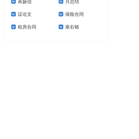
表扬信
月总结
报告模板集锦十篇
告(汇编15篇)
议论文
保险合同
租房合同
座右铭