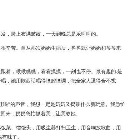
。
头发，脸上布满皱纹，一天到晚总是乐呵呵的。
，很辛苦。自从那次奶奶生病后，爸爸就让奶奶和爷爷来
跟着，瞅瞅瞧瞧，看看摸摸，一刻也不停。最有趣的.是
着唱，她用陕西话唱得怪腔怪调，把全家人逗得合不拢
哇啦”的声音，我想一定是奶奶又捣鼓什么新玩意。我急忙
我回来，奶奶急忙抓着我，让我教她。
热饭菜、馏馒头，用吸尘器打扫卫生，用音响放歌曲，用
滋有味了。