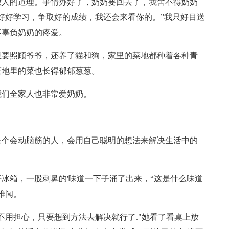
做人的道理。事情办好了，奶奶要回去了，我舍不得奶奶
好好学习，争取好的成绩，我还会来看你的。”我只好目送
不辜负奶奶的疼爱。
里要照顾爷爷，还养了猫和狗，家里的菜地都种着各种青
菜地里的菜也长得郁郁葱葱。
我们全家人也非常爱奶奶。
是个会动脑筋的人，会用自己聪明的想法来解决生活中的
冰箱，一股刺鼻的'味道一下子涌了出来，“这是什么味道
难闻。
不用担心，只要想到方法去解决就行了."她看了看桌上放