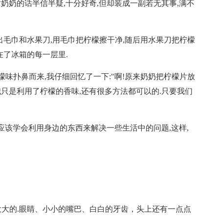
我对奶奶的话半信半疑,十分好奇,但却装成一副若无其事,满不
出毛巾和水果刀,用毛巾把柠檬擦干净,随后用水果刀把柠檬
在了冰箱的每一层里.
檬味扑鼻而来,我仔细回忆了一下:"啊!原来奶奶把柠檬片放
,我只是利用了柠檬的香味,还有很多方法都可以的.只要我们
应该学会利用身边的东西来解决一些生活中的问题,这样,
大的.眼睛、小小的嘴巴、白白的牙齿，头上还有一点点