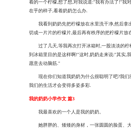
着的一个柠檬,想了想,对我说道:"我有办法了!"
在乎的样子,看着奶奶怎么办.
我看到奶奶先把柠檬放在水里洗干净,然后拿
切成一片片的柠檬片,最后再有秩序的把柠檬片放
过了几天,等我再次打开冰箱时,一股淡淡的柠
到冰箱里目的是这样啊!"这时,奶奶走来说:"其实
愿意去动脑筋."
现在你们知道我奶奶为什么很聪明了吧?我们
我们的生活才会变得多姿多彩.
我的奶奶小学作文 篇3
我最喜欢的一个人是我的奶奶。
她胖胖的、矮矮的身材，一张圆圆的脸蛋、大