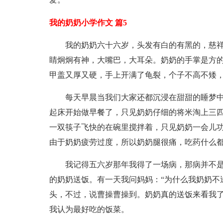
我的奶奶小学作文 篇5
我的奶奶六十六岁，头发有白的有黑的，慈
睛炯炯有神，大嘴巴，大耳朵。奶奶的手掌是方的
甲盖又厚又硬，手上开满了龟裂，个子不高不矮
每天早晨当我们大家还都沉浸在甜甜的睡梦
起床开始做早餐了，只见奶奶仔细的将米淘上三
一双筷子飞快的在碗里搅拌着，只见奶奶一会儿
由于奶奶疲劳过度，所以奶奶腿很痛，吃药什么
我记得五六岁那年我得了一场病，那病并不
的奶奶送饭。有一天我问妈妈：“为什么我奶奶不
头，不过，说曹操曹操到。奶奶真的送饭来看我了
我认为最好吃的饭菜。