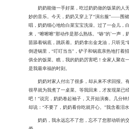
奶奶能做一手好菜，吃过奶奶做的饭菜的人无
妙的音乐。今天，奶奶又穿上了“演出服”——围
唱，奶奶细心地给白菜宝宝洗澡。过了一会儿，
来，“嚓嚓嚓”那动作是那么熟练。“哧”的`一声
苗舔着锅底，跳跃着。奶奶拿出金龙油，只听见“
倒进锅里，“叮叮当当”，铲子和锅底亲热地打着
俱全的饭菜。瞧，我的奶奶厉害吧！全家人聚在
是我最幸福的时刻。
奶奶对家人付出了很多，却从来不求回报。
很早就为我煮了一桌菜。等我回来，才发现菜已经
吧！”说完，奶奶卷起袖子，又开始演奏。几分钟
却说：“不要了，奶奶看你吃就开心。”我含着泪
奶奶，我永远忘不了您，忘不了您那动听的
爱。