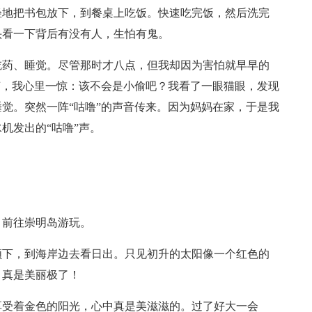
轻地把书包放下，到餐桌上吃饭。快速吃完饭，然后洗完
头看一下背后有没有人，生怕有鬼。
吃药、睡觉。尽管那时才八点，但我却因为害怕就早早的
声，我心里一惊：该不会是小偷吧？我看了一眼猫眼，发现
觉。突然一阵“咕噜”的声音传来。因为妈妈在家，于是我
机发出的“咕噜”声。
，前往崇明岛游玩。
领下，到海岸边去看日出。只见初升的太阳像一个红色的
，真是美丽极了！
享受着金色的阳光，心中真是美滋滋的。过了好大一会