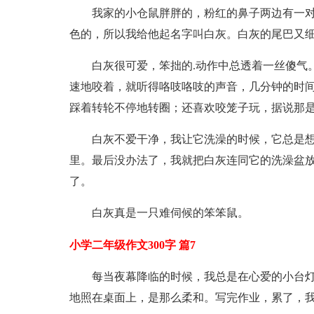
我家的小仓鼠胖胖的，粉红的鼻子两边有一
色的，所以我给他起名字叫白灰。白灰的尾巴又
白灰很可爱，笨拙的.动作中总透着一丝傻气
速地咬着，就听得咯吱咯吱的声音，几分钟的时
踩着转轮不停地转圈；还喜欢咬笼子玩，据说那
白灰不爱干净，我让它洗澡的时候，它总是
里。最后没办法了，我就把白灰连同它的洗澡盆
了。
白灰真是一只难伺候的笨笨鼠。
小学二年级作文300字 篇7
每当夜幕降临的时候，我总是在心爱的小台
地照在桌面上，是那么柔和。写完作业，累了，