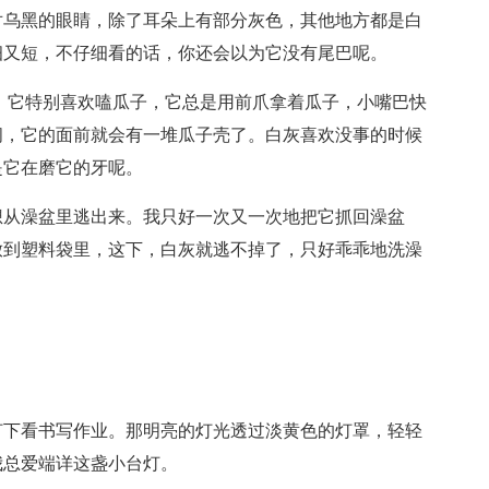
对乌黑的眼睛，除了耳朵上有部分灰色，其他地方都是白
细又短，不仔细看的话，你还会以为它没有尾巴呢。
。它特别喜欢嗑瓜子，它总是用前爪拿着瓜子，小嘴巴快
间，它的面前就会有一堆瓜子壳了。白灰喜欢没事的时候
是它在磨它的牙呢。
想从澡盆里逃出来。我只好一次又一次地把它抓回澡盆
放到塑料袋里，这下，白灰就逃不掉了，只好乖乖地洗澡
灯下看书写作业。那明亮的灯光透过淡黄色的灯罩，轻轻
我总爱端详这盏小台灯。