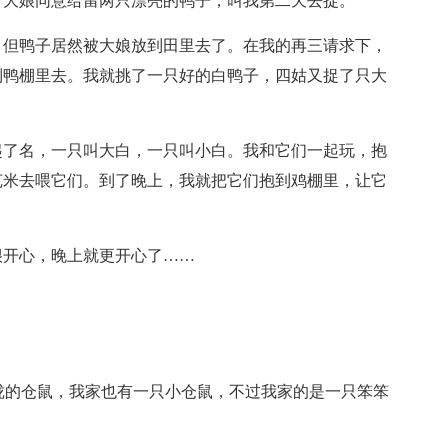
。大娘同意给留两只漂亮的鸭子，叫我第二天去捉。
。但鸭子居然被大娘放到田里去了。在我的再三请求下，
到鸭棚里去。我就挑了一只好的白鸭子，四姑又捉了只大
起了名，一只叫大白，一只叫小白。我和它们一起玩，抱
苞米去喂它们。到了晚上，我就把它们抱到鸡棚里，让它
很开心，晚上就更开心了……
珑的仓鼠，我家也有一只小仓鼠，不过我家的是一只笨笨