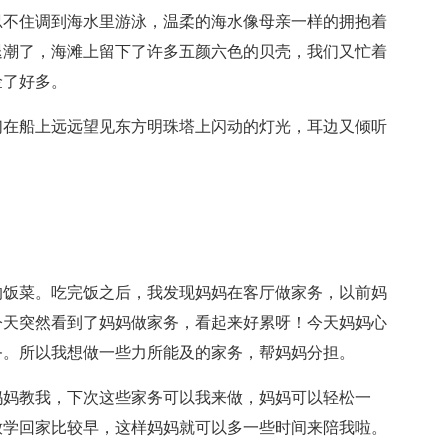
忍不住调到海水里游泳，温柔的海水像母亲一样的拥抱着
退潮了，海滩上留下了许多五颜六色的贝壳，我们又忙着
捡了好多。
们在船上远远望见东方明珠塔上闪动的灯光，耳边又倾听
的饭菜。吃完饭之后，我发现妈妈在客厅做家务，以前妈
今天突然看到了妈妈做家务，看起来好累呀！今天妈妈心
务。所以我想做一些力所能及的家务，帮妈妈分担。
妈妈教我，下次这些家务可以我来做，妈妈可以轻松一
放学回家比较早，这样妈妈就可以多一些时间来陪我啦。