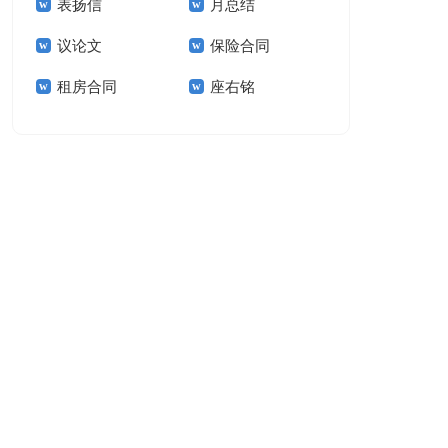
表扬信
月总结
报告模板集锦十篇
告(汇编15篇)
议论文
保险合同
租房合同
座右铭