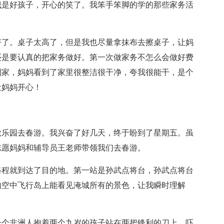
我是好孩子，开心的笑了。我笨手笨脚的学的那些家务活
好了。桌子太高了，但是我也尽量拿抹布去擦桌子，让妈
还是要认真的把家务做好。第一次做家务不怎么会做好费
到家，妈妈看到了家里很整洁很干净，夸我很能干，是个
让妈妈开心！
秋乐园去春游。我兴奋了好几天，终于盼到了星期五。虽
志愿妈妈和辅导员王老师带领我们去春游。
路程就到达了目的地。第一站是孙武点将台，孙武点将台
的空中飞行岛上能看见淹城所有的景色，让我瞬时理解
一个非洲人抱着两个九岁的孩子站在两把锋利的刀上，吓