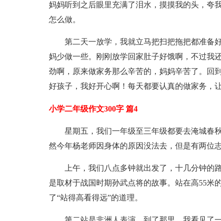
妈妈听到之后眼里充满了泪水，摸摸我的头，夸
怎么做。
第二天一放学，我就立马把扫把拖把都准备
妈少做一些。刚刚放学回家肚子好饿啊，不过我
劲啊，原来做家务那么辛苦的，妈妈辛苦了。回
好孩子，我好开心啊！每天都要认真的做家务，
小学二年级作文300字 篇4
星期五，我们一年级至三年级都要去淹城春
然今年杨老师因身体的原因没法去，但是有两位
上午，我们八点多钟就出发了，十几分钟的
是取材于战国时期孙武点将的故事。站在高55米
了“站得高看得远”的道理。
第二站是非洲人表演，到了那里，我看见了