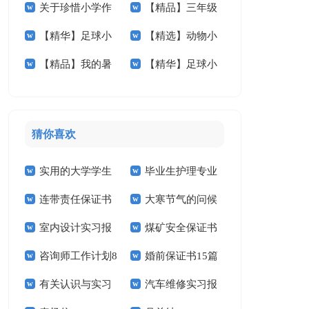
关于珍惜小学作
【精品】三年级
学作文600字3篇
文汇总五篇
【精华】足球小
【精选】动物小
文400字五篇
叙事作文300字汇编
【精品】我的暑
【精华】足球小
学作文汇总9篇
学作文400字合集5
9篇
假生活小学作文8篇
学作文300字3篇
篇
猜你喜欢
实用的大学学生
毕业生护理专业
连带责任保证书
大寒节气的问候
实习报告范文锦集六
求职信精选15篇
室内设计实习报
煤矿安全保证书
祝福语
篇
咨询师工作计划8
婚前保证书15篇
告汇编15篇
(15篇)
有关认识与实习
汽车维修实习报
篇