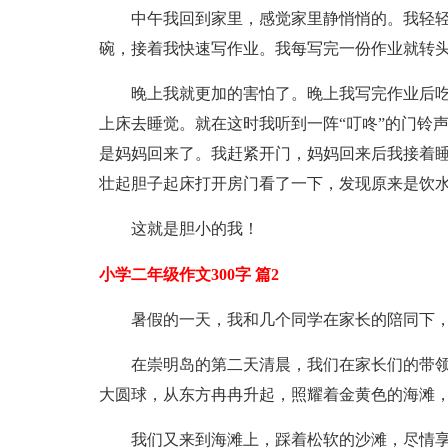
中午我回到家里，感觉家里静悄悄的。我轻
碗，接着我快速写作业。我每写完一份作业就转
晚上我就更加的害怕了。晚上我写完作业后
上床去睡觉。就在这时我听到一阵“叮咚”的门铃
是妈妈回来了。我赶紧开门，妈妈回来后我接着睡
壮起胆子起床打开房门看了一下，发现原来是饮水
这就是胆小的我！
小学二年级作文300字 篇2
暑假的一天，我和几个同学在家长的陪同下
在崇明岛的第二天清晨，我们在家长们的带
大圆球，从东方冉冉升起，照耀着金黄色的海滩
我们又来到海滩上，踩着松软的沙滩，尽情