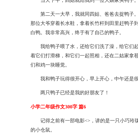
当天下午，四姑就陪我到一位大娘家买鸭子
第二天一大早，我就同四姑、爸爸去捉鸭子
那位大爷穿着长水鞋，拿着长竹杆到田里赶鸭子
白鸭。我非常高兴，终于有了自己的鸭子。
我给鸭子喂了水，还给它们洗了澡，给它们
着它们打滑梯，和它们一起照相，还在二姑家拿
们和鸡一块睡觉。
我和鸭子玩得很开心，早上开心，中午还是
两只鸭子已经是我的好朋友了！
小学二年级作文300字 篇6
记得之前有一部电影<>，讲的是一只小巧玲
的小仓鼠。