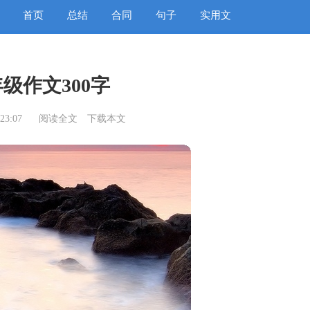
首页
总结
合同
句子
实用文
级作文300字
23:07
阅读全文
下载本文