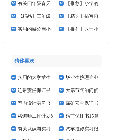
有关四年级春天
【推荐】小学的
文锦集5篇
文五篇
【精品】三年级
【精选】描写雨
作文300字集锦10篇
作文400字六篇
实用的游公园小
【推荐】六一小
校园的作文四篇
的小学作文300字4
学作文3篇
学作文4篇
篇
猜你喜欢
实用的大学学生
毕业生护理专业
连带责任保证书
大寒节气的问候
实习报告范文锦集六
求职信精选15篇
室内设计实习报
煤矿安全保证书
祝福语
篇
咨询师工作计划8
婚前保证书15篇
告汇编15篇
(15篇)
有关认识与实习
汽车维修实习报
篇