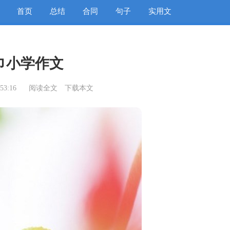
首页
总结
合同
句子
实用文
巾小学作文
53:16
阅读全文
下载本文