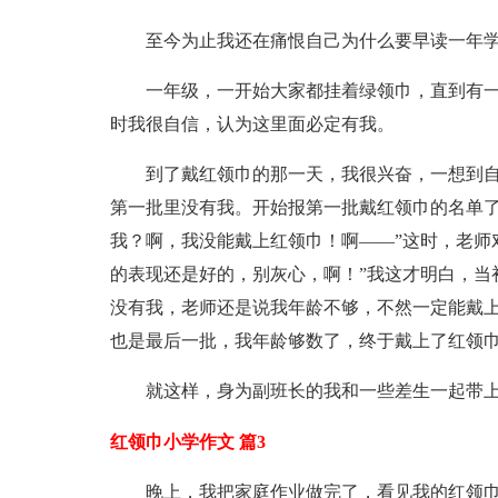
至今为止我还在痛恨自己为什么要早读一年
一年级，一开始大家都挂着绿领巾，直到有
时我很自信，认为这里面必定有我。
到了戴红领巾的那一天，我很兴奋，一想到自
第一批里没有我。开始报第一批戴红领巾的名单了
我？啊，我没能戴上红领巾！啊——”这时，老师
的表现还是好的，别灰心，啊！”我这才明白，当
没有我，老师还是说我年龄不够，不然一定能戴
也是最后一批，我年龄够数了，终于戴上了红领
就这样，身为副班长的我和一些差生一起带
红领巾小学作文 篇3
晚上，我把家庭作业做完了，看见我的红领