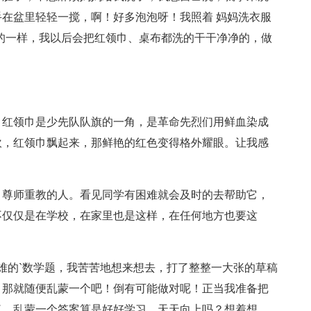
在盆里轻轻一搅，啊！好多泡泡呀！我照着 妈妈洗衣服
的一样，我以后会把红领巾、桌布都洗的干干净净的，做
。红领巾是少先队队旗的一角，是革命先烈们用鲜血染成
吹，红领巾飘起来，那鲜艳的红色变得格外耀眼。让我感
，尊师重教的人。看见同学有困难就会及时的去帮助它，
不仅仅是在学校，在家里也是这样，在任何地方也要这
难的`数学题，我苦苦地想来想去，打了整整一大张的草稿
，那就随便乱蒙一个吧！倒有可能做对呢！正当我准备把
了。乱蒙一个答案算是好好学习，天天向上吗？想着想