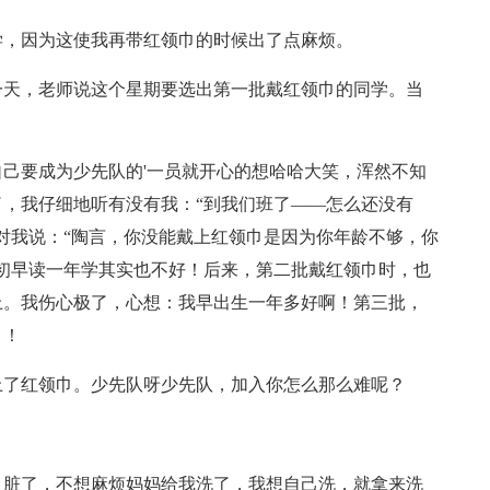
学，因为这使我再带红领巾的时候出了点麻烦。
一天，老师说这个星期要选出第一批戴红领巾的同学。当
己要成为少先队的'一员就开心的想哈哈大笑，浑然不知
，我仔细地听有没有我：“到我们班了——怎么还没有
对我说：“陶言，你没能戴上红领巾是因为你年龄不够，你
初早读一年学其实也不好！后来，第二批戴红领巾时，也
上。我伤心极了，心想：我早出生一年多好啊！第三批，
巾！
上了红领巾。少先队呀少先队，加入你怎么那么难呢？
巾脏了，不想麻烦妈妈给我洗了，我想自己洗，就拿来洗