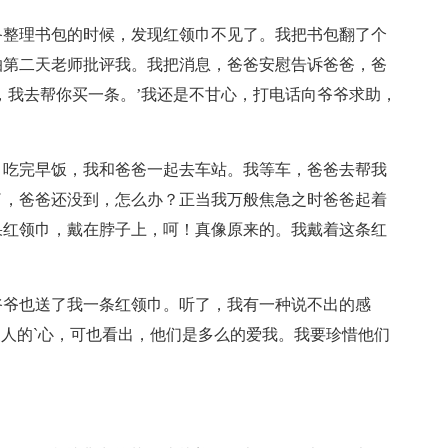
备整理书包的时候，发现红领巾不见了。我把书包翻了个
怕第二天老师批评我。我把消息，爸爸安慰告诉爸爸，爸
，我去帮你买一条。’我还是不甘心，打电话向爷爷求助，
。吃完早饭，我和爸爸一起去车站。我等车，爸爸去帮我
了，爸爸还没到，怎么办？正当我万般焦急之时爸爸起着
果红领巾，戴在脖子上，呵！真像原来的。我戴着这条红
爷爷也送了我一条红领巾。听了，我有一种说不出的感
家人的`心，可也看出，他们是多么的爱我。我要珍惜他们