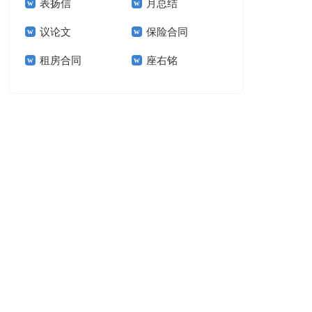
表扬信
月总结
报告模板集锦十篇
告(汇编15篇)
议论文
保险合同
租房合同
座右铭