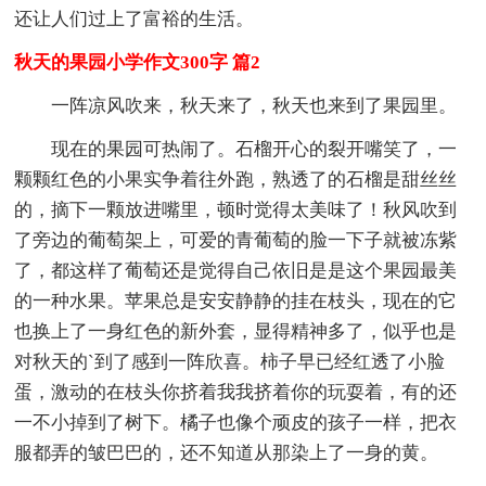
还让人们过上了富裕的生活。
秋天的果园小学作文300字 篇2
一阵凉风吹来，秋天来了，秋天也来到了果园里。
现在的果园可热闹了。石榴开心的裂开嘴笑了，一
颗颗红色的小果实争着往外跑，熟透了的石榴是甜丝丝
的，摘下一颗放进嘴里，顿时觉得太美味了！秋风吹到
了旁边的葡萄架上，可爱的青葡萄的脸一下子就被冻紫
了，都这样了葡萄还是觉得自己依旧是是这个果园最美
的一种水果。苹果总是安安静静的挂在枝头，现在的它
也换上了一身红色的新外套，显得精神多了，似乎也是
对秋天的`到了感到一阵欣喜。柿子早已经红透了小脸
蛋，激动的在枝头你挤着我我挤着你的玩耍着，有的还
一不小掉到了树下。橘子也像个顽皮的孩子一样，把衣
服都弄的皱巴巴的，还不知道从那染上了一身的黄。