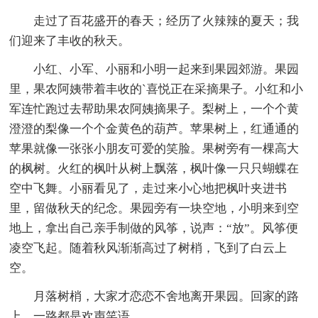
走过了百花盛开的春天；经历了火辣辣的夏天；我
们迎来了丰收的秋天。
小红、小军、小丽和小明一起来到果园郊游。果园
里，果农阿姨带着丰收的`喜悦正在采摘果子。小红和小
军连忙跑过去帮助果农阿姨摘果子。梨树上，一个个黄
澄澄的梨像一个个金黄色的葫芦。苹果树上，红通通的
苹果就像一张张小朋友可爱的笑脸。果树旁有一棵高大
的枫树。火红的枫叶从树上飘落，枫叶像一只只蝴蝶在
空中飞舞。小丽看见了，走过来小心地把枫叶夹进书
里，留做秋天的纪念。果园旁有一块空地，小明来到空
地上，拿出自己亲手制做的风筝，说声：“放”。风筝便
凌空飞起。随着秋风渐渐高过了树梢，飞到了白云上
空。
月落树梢，大家才恋恋不舍地离开果园。回家的路
上，一路都是欢声笑语。