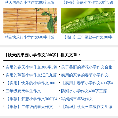
秋天的果园小学作文300字三篇
【必备】美丽小学作文300字3篇
精选快乐的小学作文600字十篇
【热门】三年级叙事作文300字
集锦9篇
【秋天的果园小学作文300字】相关文章：
实用的春天小学作文300字3篇
关于美丽的荷花小学作文合集
实用的芦荟小学作文汇总九篇
5篇
实用的家乡的春节小学作文6
【实用】快乐的小学作文300
篇
【实用】春节小学作文400字4
字4篇
三年级夏天学生作文
篇
防溺水小学作文400字三篇
【推荐】梦想小学作文300字4
写妈妈三年级作文
篇
【推荐】二年级的春天作文
【精华】秋天三年级作文汇编
300字四篇
八篇