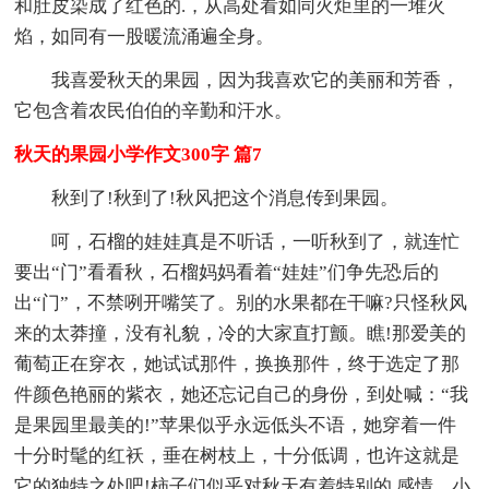
和肚皮染成了红色的.，从高处看如同火炬里的一堆火
焰，如同有一股暖流涌遍全身。
我喜爱秋天的果园，因为我喜欢它的美丽和芳香，
它包含着农民伯伯的辛勤和汗水。
秋天的果园小学作文300字 篇7
秋到了!秋到了!秋风把这个消息传到果园。
呵，石榴的娃娃真是不听话，一听秋到了，就连忙
要出“门”看看秋，石榴妈妈看着“娃娃”们争先恐后的
出“门”，不禁咧开嘴笑了。别的水果都在干嘛?只怪秋风
来的太莽撞，没有礼貌，冷的大家直打颤。瞧!那爱美的
葡萄正在穿衣，她试试那件，换换那件，终于选定了那
件颜色艳丽的紫衣，她还忘记自己的身份，到处喊：“我
是果园里最美的!”苹果似乎永远低头不语，她穿着一件
十分时髦的红袄，垂在树枝上，十分低调，也许这就是
它的独特之处吧!柿子们似乎对秋天有着特别的.感情，小