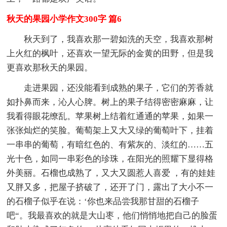
秋天的果园小学作文300字 篇6
秋天到了，我喜欢那一碧如洗的天空，我喜欢那树
上火红的枫叶，还喜欢一望无际的金黄的田野，但是我
更喜欢那秋天的果园。
走进果园，还没能看到成熟的果子，它们的芳香就
如扑鼻而来，沁人心脾。树上的果子结得密密麻麻，让
我看得眼花缭乱。苹果树上结着红通通的苹果，如果一
张张灿烂的笑脸。葡萄架上又大又绿的葡萄叶下，挂着
一串串的葡萄，有暗红色的、有紫灰的、淡红的……五
光十色，如同一串彩色的珍珠，在阳光的照耀下显得格
外美丽。石榴也成熟了，又大又圆惹人喜爱 ，有的娃娃
又胖又多，把屋子挤破了，还开了门，露出了大小不一
的石榴子似乎在说：‘你也来品尝我那甘甜的石榴子
吧“。我最喜欢的就是大山枣，他们悄悄地把自己的脸蛋