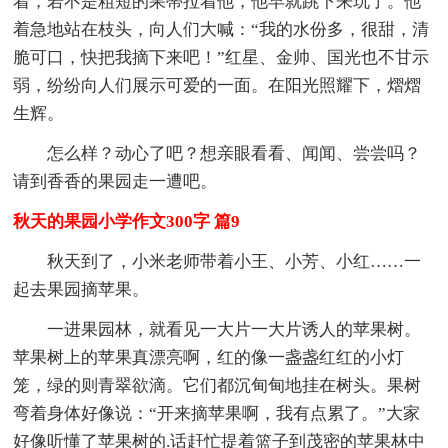
着，若不是粗短的果蒂拉着他，他早就跳下来玩了。他
着急地站在枝头，向人们大喊：“我的水份多，很甜，清
脆可口，快把我摘下来吧！”红星、金帅、国光也不甘示
弱，纷纷向人们展示可爱的一面。在阳光照耀下，熠熠
生辉。
怎么样？动心了吧？想亲眼看看、闻闻、尝尝吗？
请到香香的果园走一遭吧。
秋天的果园小学作文300字 篇9
秋天到了，小米老师带着小王、小芳、小红……一
起去果园摘苹果。
一进果园林，就看见一大片一大片诱人的苹果树。
苹果树上的苹果真漂亮啊，红的像一盏盏红红的小灯
笼，绿的则青翠欲滴。它们都沉甸甸地挂在树头。果树
弯着身体好像说：“开来摘苹果啊，我有点累了。”大家
好像听懂了苹果树的.话赶忙提着篮子到茂密的苹果林中