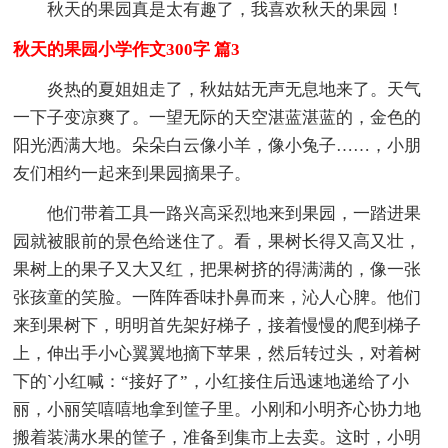
秋天的果园真是太有趣了，我喜欢秋天的果园！
秋天的果园小学作文300字 篇3
炎热的夏姐姐走了，秋姑姑无声无息地来了。天气
一下子变凉爽了。一望无际的天空湛蓝湛蓝的，金色的
阳光洒满大地。朵朵白云像小羊，像小兔子……，小朋
友们相约一起来到果园摘果子。
他们带着工具一路兴高采烈地来到果园，一踏进果
园就被眼前的景色给迷住了。看，果树长得又高又壮，
果树上的果子又大又红，把果树挤的得满满的，像一张
张孩童的笑脸。一阵阵香味扑鼻而来，沁人心脾。他们
来到果树下，明明首先架好梯子，接着慢慢的爬到梯子
上，伸出手小心翼翼地摘下苹果，然后转过头，对着树
下的`小红喊：“接好了”，小红接住后迅速地递给了小
丽，小丽笑嘻嘻地拿到筐子里。小刚和小明齐心协力地
搬着装满水果的筐子，准备到集市上去卖。这时，小明