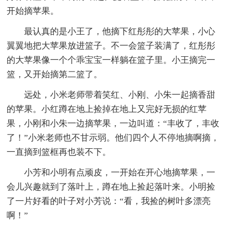
开始摘苹果。
最认真的是小王了，他摘下红彤彤的大苹果，小心
翼翼地把大苹果放进篮子。不一会篮子装满了，红彤彤
的大苹果像一个个乖宝宝一样躺在篮子里。小王摘完一
篮，又开始摘第二篮了。
远处，小米老师带着笑红、小刚、小朱一起摘香甜
的苹果。小红蹲在地上捡掉在地上又完好无损的红苹
果，小刚和小朱一边摘苹果，一边叫道：“丰收了，丰收
了！”小米老师也不甘示弱。他们四个人不停地摘啊摘，
一直摘到篮框再也装不下。
小芳和小明有点顽皮，一开始在开心地摘苹果，一
会儿兴趣就到了落叶上，蹲在地上捡起落叶来。小明捡
了一片好看的叶子对小芳说：“看，我捡的树叶多漂亮
啊！”