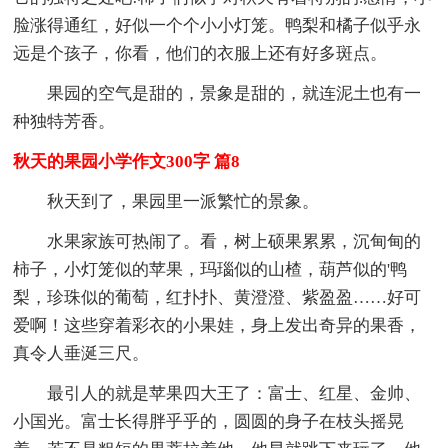
脸涨得通红，好似一个个小小灯笼。鸭梨和橘子似乎永
远是个孩子，你看，他们的衣服上还有好多斑点。
果园的空气是甜的，景象是甜的，就连泥土也有一
种独特芳香。
秋天的果园小学作文300字 篇8
秋天到了，果园里一派繁忙的景象。
水果家族可热闹了。看，树上硕果累累，沉甸甸的
柿子，小灯笼似的苹果，玛瑙似的山楂，葫芦似的'鸭
梨，珍珠似的葡萄，红扑扑、黄澄澄、紫盈盈……好可
爱啊！这些穿着彩衣的小果娃，身上发出奇异的果香，
真令人垂涎三尺。
最引人的就是苹果四大王了：富士、红星、金帅、
小国光。富士长得胖乎乎的，圆圆的身子在枝头摇晃