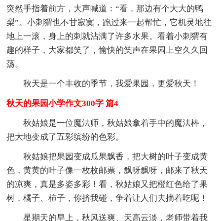
突然手指着前方，大声喊道：“看，那边有个大大的鸭
梨”。小刺猬也不甘寂寞，跑过来一起帮忙，它机灵地往
地上一滚，身上的刺就沾满了许多水果。看着小刺猬有
趣的样子，大家都笑了，愉快的笑声在果园上空久久回
荡。
秋天是一个丰收的季节，我爱果园，更爱秋天！
秋天的果园小学作文300字 篇4
秋姑娘是一位魔法师，秋姑娘拿着手中的魔法棒，
把大地变成了五彩缤纷的色彩。
秋姑娘把果园变成瓜果飘香，把大树的叶子变成黄
色，黄黄的叶子像一枚枚邮票，飘呀飘呀，邮来了秋天
的凉爽，真是多姿多彩！看，秋姑娘又把橙红色给了果
树，橘子、柿子，你挤我碰，争着让人们去摘着吃呢！
星期天的早上，秋风送爽、天高云淡，老师带着我