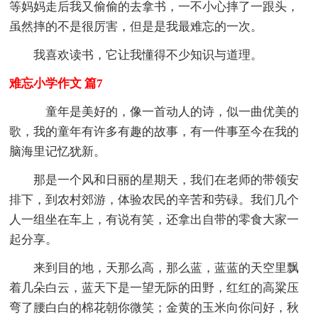
等妈妈走后我又偷偷的去拿书，一不小心摔了一跟头，
虽然摔的不是很厉害，但是是我最难忘的一次。
我喜欢读书，它让我懂得不少知识与道理。
难忘小学作文 篇7
童年是美好的，像一首动人的诗，似一曲优美的
歌，我的童年有许多有趣的故事，有一件事至今在我的
脑海里记忆犹新。
那是一个风和日丽的星期天，我们在老师的带领安
排下，到农村郊游，体验农民的辛苦和劳碌。我们几个
人一组坐在车上，有说有笑，还拿出自带的零食大家一
起分享。
来到目的地，天那么高，那么蓝，蓝蓝的天空里飘
着几朵白云，蓝天下是一望无际的田野，红红的高粱压
弯了腰白白的棉花朝你微笑；金黄的玉米向你问好，秋