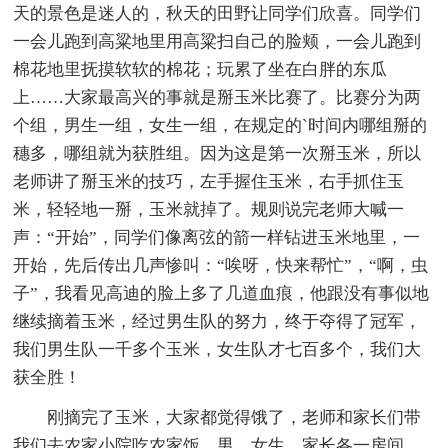
天的景色是迷人的，秋天的田野让同学们欣喜。同学们
一会儿跑到高粱地里用高粱扫自己的脸颊，一会儿跑到
棉花地里抚摸软软的棉花；玩累了坐在白胖的东瓜
上……大家最高兴的事就是掰玉米比赛了。比赛分为两
个组，男生一组，女生一组，在规定的`时间内哪组掰的
穗多，哪组就为获胜组。因为这是第一次掰玉米，所以
老师讲了掰玉米的技巧，左手握住玉米，右手抓住玉
米，轻轻地一掰，玉米就掉了。规则说完老师大喊一
声：“开始”，同学们像离弦的箭一样钻进玉米地里，一
开始，先后传出几声惨叫：“唉呀，快来帮忙”，“啊，虫
子”，我看见高迪的脸上多了几道血痕，他跟没有事似地
继续摘着玉米，经过男生队的努力，终于夺得了冠军，
我们男生队一千多个玉米，女生队才七百多个，我们大
获全胜！
刚摘完了玉米，大家都觉得饿了，老师和家长们带
我们去农家小院吃农家饭。男、女生、家长各一房间，