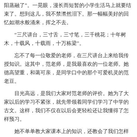
阳蒸融了”。一晃眼，漫长而短暂的小学生活马上就要结
束了。想到这儿，我不禁潸然泪下。那一幅幅美好的回
忆如潮水般涌来，挥之不去。
“三尺讲台，三寸舌，三寸笔，三千桃花；十年树
木，十载风，十载雨，十万栋梁”。
忘不了每一位敬爱的老师，在三尺讲台上来给我传
授知识。这其中，范老师，是我最喜欢的一位老师。她
德高望重，和蔼可亲，是同学口中的那个可爱机灵的范
老豆。
目光高远，是我们大家对范老师的评价。她为了大
家以后的学习不紧张，就先带领着同学们学习了中学的
古文。这样，我们不仅在以后会更轻松还让我懂得了怎
样预习。
她不单单教大家课本上的知识，还教会了我们怎样