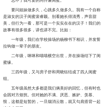
忘不了我可爱的同伴兼闺蜜。
要问姐妹做多久，心跳多久做多久。我有一个自称
是淑女的汉子闺蜜裴睿颖。别看她长得清秀，声音甜
美，但行为一看，那可是一个实实在在的汉子！我们的
故事有很多很多，讲也讲不完。比如：
一年级，我们在学校操场的杨柳书下相识，并发誓
拉钩做一辈子的朋友。
二年级，咪咪和喵喵横空出世，并在操场结下了闺
蜜缘。
三四年级，又与房子舒和周晓钰结成了四人闺蜜
组。
五年级虽然大多都是我们俩美好的回忆，但有时也
会因对方烦扰。但对她的不满、厌恶、嫉妒、羡慕、
恨，这都是短暂的，一旦烟消云散，就又勾肩搭背一起