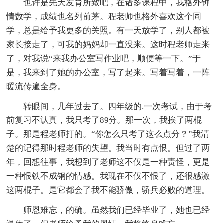
也许是先天发育所致吧，在诸多课程中，我格外钟
情数学，成绩也名列前茅。程老师也格外喜欢这个同
学，总是给予我更多的关照。有一天放学了，别人都被
家长接走了，可我的妈妈却一直没来。这时程老师走来
了，对我说“来我办公室写作业吧，顺便等一下。”于
是，我来到了她的办公室，写了起来。写着写着，一阵
暖流传遍全身。
转眼间，几年过去了。四年级的.一次考试，由于考
前复习不认真，我只考了89分。那一次，我挨了两棍
子。那是程老师打的。“你怎么只考了这么点分？”我清
楚的记得那时程老师的失望。我当时有点恨。但过了两
年，回想往事，我想到了老师这不仅是一种责怪，更是
一种恨铁不成钢的情感。我现在不仅不恨了，还很感激
这两棍子。是它都会了我不能骄傲，骄兵必败的道理。
师恩难忘，的确。虽然我们已经毕业了，她也已经