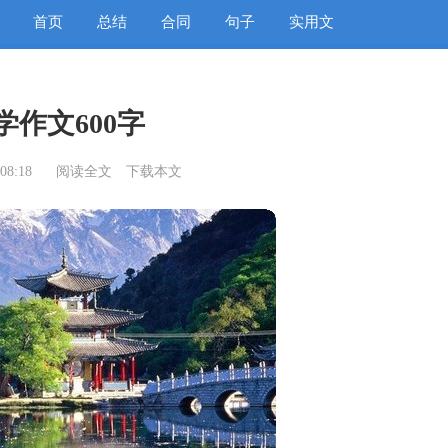
首页
总结
合同
句子
实用文
学作文600字
08:18
阅读全文
下载本文