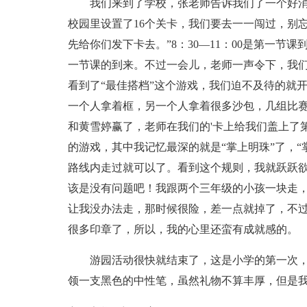
我们来到了学校，张老师告诉我们了一个好消息
校园里设置了16个关卡，我们要去一一闯过，别
先给你们发下卡去。”8：30—11：00是第一
一节课的到来。不过一会儿，老师一声令下，我
看到了“最佳搭档”这个游戏，我们迫不及待的就
一个人拿着框，另一个人拿着很多沙包，几组比
和黄雪婷赢了，老师在我们的'卡上给我们盖上了
的游戏，其中我记忆最深的就是“掌上明珠”了，
路线内走过就可以了。看到这个规则，我就跃跃
该是没有问题吧！我跟两个三年级的小孩一块走
让我没办法走，那时候很险，差一点就掉了，不
很多印章了，所以，我的心里还蛮有成就感的。
游园活动很快就结束了，这是小学的第一次，
领一支黑色的中性笔，虽然礼物不算丰厚，但是