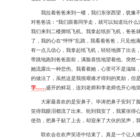
我拉着爸爸来到一楼，我们东张西望，犹豫不
对爸爸说：“我们跟着同学走，就可以知道玩什么
我们来到二楼掷纸飞机。我拿起纸折飞机，爸爸
了，我的心在“怦怦”乱跳，我看着爸爸，只见他
有一点儿信心，我拿起纸飞机，轻轻地掷了出去
带跳地跑到爸爸面前，满脸喜悦地望着他。突然
她流露出一种悲伤。我看着她，心里可不是滋味
的做法了，虽然这是我很艰难才得到的奖励，但
字……
盛开的鲜花，连刘老师和李老师也开心地
大家最喜欢的是安鼻子。毕涛把鼻子安到了
笑得我眼泪都流了出来。轮到我安了，我紧张得心
使劲，把鼻子贴了上去，却迎来了大伙的笑声，
联欢会在欢声笑语中结束了。真是一个让人