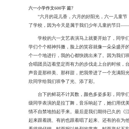
六一小学作文600字 篇7
“六月的花儿香，六月的好阳光，六一儿童节
了学校，因为今天是属于我们少年儿童的节日——
学校的六一文艺表演马上就要开始了，同学
学们个个精神抖擞，脸上的笑容就像一朵朵盛开
个一个地进行，我的心都快跳出来了。因为我们
合唱团员迈着坚定而有力的步伐走上台的时候，
声音是那样美、那样甜，把我带进了一个充满阳光
欣同学给我们班争了光、添了彩。
台下的鲜花不计其数，颜色多姿多彩，同学
级同学表演的是拉丁舞，音乐响起了，她们用优
情不自禁地拍起手来。最后是我们期待已久的《江南
起来跟着跳、有的也跟着唱了起来、还有的在为
看得很仔细，时而报以热烈的掌声，时而举起五