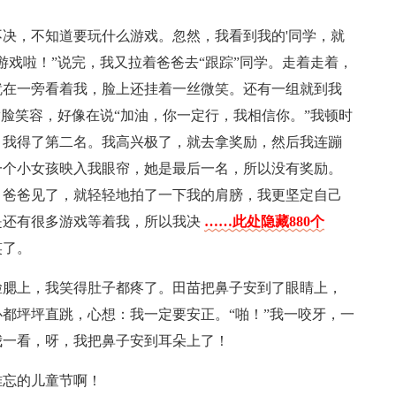
决，不知道要玩什么游戏。忽然，我看到我的'同学，就
游戏啦！”说完，我又拉着爸爸去“跟踪”同学。走着走着，
就在一旁看着我，脸上还挂着一丝微笑。还有一组就到我
满脸笑容，好像在说“加油，你一定行，我相信你。”我顿时
，我得了第二名。我高兴极了，就去拿奖励，然后我连蹦
一个小女孩映入我眼帘，她是最后一名，所以没有奖励。
，爸爸见了，就轻轻地拍了一下我的肩膀，我更坚定自己
是还有很多游戏等着我，所以我决
……此处隐藏880个
笑了。
脸腮上，我笑得肚子都疼了。田苗把鼻子安到了眼睛上，
都坪坪直跳，心想：我一定要安正。“啪！”我一咬牙，一
我一看，呀，我把鼻子安到耳朵上了！
难忘的儿童节啊！