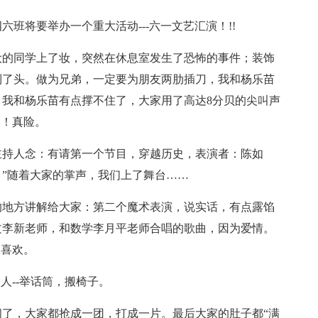
四六班将要举办一个重大活动---六一文艺汇演！!!
妆的同学上了妆，突然在休息室发生了恐怖的事件；装饰
到了头。做为兄弟，一定要为朋友两肋插刀，我和杨乐苗
我和杨乐苗有点撑不住了，大家用了高达8分贝的尖叫声
了！真险。
主持人念：有请第一个节目，穿越历史，表演者：陈如
”随着大家的掌声，我们上了舞台……
的地方讲解给大家：第二个魔术表演，说实话，有点露馅
文李新老师，和数学李月平老师合唱的歌曲，因为爱情。
很喜欢。
人--举话筒，搬椅子。
了，大家都抢成一团，打成一片。最后大家的肚子都“满