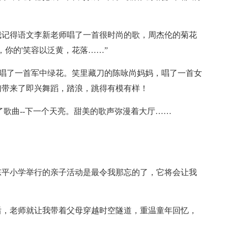
我记得语文李新老师唱了一首很时尚的歌，周杰伦的菊花
你的'笑容以泛黄，花落……”
，唱了一首军中绿花。笑里藏刀的陈咏尚妈妈，唱了一首女
们带来了即兴舞蹈，踏浪，跳得有模有样！
了歌曲--下一个天亮。甜美的歌声弥漫着大厅……
东平小学举行的亲子活动是最令我那忘的了，它将会让我
后，老师就让我带着父母穿越时空隧道，重温童年回忆，