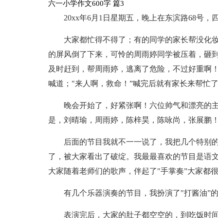
六一小学作文600字 篇3
20xx年6月1日星期五，晚上在东滨路68号，
大家都忙得不得了；有的同学的家长帮没化
的屏风倒了下来，可怜的周雨婷同学被压着，砸
及时赶到，帮周雨婷，逃离了危险，不过好重啊！
喊道；"来人啊，救命！”喊完后就有家长来帮忙
晚会开始了，好紧张啊！六位帅气和漂亮的
是，刘晴瑜，周雨婷，陈梓昊，陈咏尚，张展鹏！
后面的节目我就不一一说了，我把几个特别
了，被大家看出了破绽。我最最喜欢的节目是语
大家随着老师们的歌声，伴起了"手掌奏”大家都
有几个乐器演奏的节目，我扮演了"打酱油”的
表演完后，大家的肚子都空空的，到吃饭时间