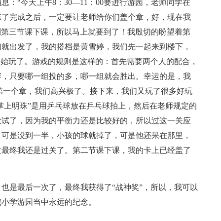
：“今天上午8：30—11：00要进行游园，老师同学在
忘了完成之后，一定要让老师给你们盖个章，好，现在我
节课到第三节课下课，所以马上就要到了！我殷切的盼望着第
们就出发了，我的搭档是黄雪婷，我们先一起来到楼下，
开始玩了。游戏的规则是这样的：首先需要两个人的配合，
赛，只要哪一组投的多，哪一组就会胜出。幸运的是，我
第一个章，我们高兴极了。接下来，我们又玩了很多好玩
“掌上明珠”是用乒乓球放在乒乓球拍上，然后在老师规定的
欲试了，因为我的平衡力还是比较好的，所以过这一关应
，可是没到一半，小孩的球就掉了，可是他还呆在那里，
过最终我还是过关了。第二节课下课，我的卡上已经盖了
也是最后一次了，最终我获得了“战神奖”，所以，我可以
我小学游园当中永远的纪念。