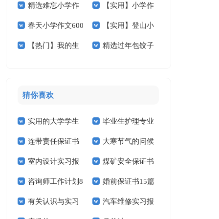
精选难忘小学作
【实用】小学作
作文600字四篇
文汇总五篇
春天小学作文600
【实用】登山小
文600字合集六篇
文400字3篇
【热门】我的生
精选过年包饺子
字合集7篇
学作文汇编九篇
活小学作文4篇
小学作文3篇
猜你喜欢
实用的大学学生
毕业生护理专业
连带责任保证书
大寒节气的问候
实习报告范文锦集六
求职信精选15篇
室内设计实习报
煤矿安全保证书
祝福语
篇
咨询师工作计划8
婚前保证书15篇
告汇编15篇
(15篇)
有关认识与实习
汽车维修实习报
篇