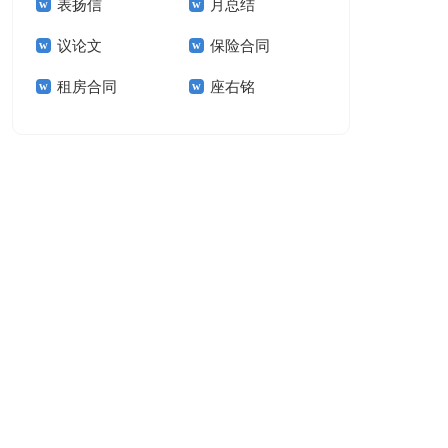
表扬信
月总结
报告模板集锦十篇
告(汇编15篇)
议论文
保险合同
租房合同
座右铭