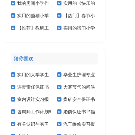
我的房间小学作
实用的《快乐的
学作文十篇
小学作文300字3篇
实用的熊猫小学
【热门】春节小
文汇编5篇
春节》小学作文3篇
【推荐】教研工
实用的我们小学
作文合集五篇
学作文400字四篇
作计划范文汇编五篇
作文400字三篇
猜你喜欢
实用的大学学生
毕业生护理专业
连带责任保证书
大寒节气的问候
实习报告范文锦集六
求职信精选15篇
室内设计实习报
煤矿安全保证书
祝福语
篇
咨询师工作计划8
婚前保证书15篇
告汇编15篇
(15篇)
有关认识与实习
汽车维修实习报
篇