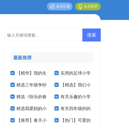
会员注册
会员登录
最新推荐
【精华】我的生
实用的足球小学
精选三年级争吵
【精选】我们小
活小学作文四篇
作文合集八篇
精选《快乐的春
有关乐趣的小学
作文300字四篇
学作文300字六篇
精选我爱妈妈小
有关四年级的的
节》小学作文合集九
作文合集10篇
【推荐】春天小
【热门】可爱的
学作文4篇
暑假作文3篇
篇