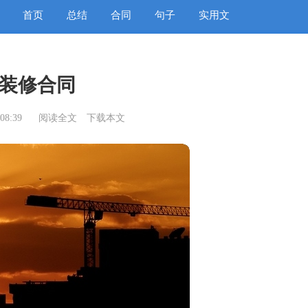
首页
总结
合同
句子
实用文
装修合同
08:39
阅读全文
下载本文