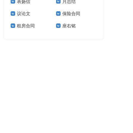
表扬信
月总结
报告模板集锦十篇
告(汇编15篇)
议论文
保险合同
租房合同
座右铭