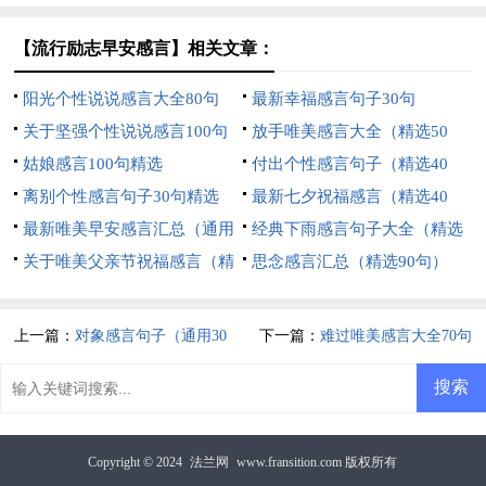
句）
【流行励志早安感言】相关文章：
阳光个性说说感言大全80句
最新幸福感言句子30句
关于坚强个性说说感言100句
放手唯美感言大全（精选50
精选
姑娘感言100句精选
句）
付出个性感言句子（精选40
离别个性感言句子30句精选
句）
最新七夕祝福感言（精选40
最新唯美早安感言汇总（通用
句）
经典下雨感言句子大全（精选
150句）
关于唯美父亲节祝福感言（精
60句）
思念感言汇总（精选90句）
选30句）
上一篇：
对象感言句子（通用30
下一篇：
难过唯美感言大全70句
句）
Copyright © 2024
法兰网
www.fransition.com 版权所有