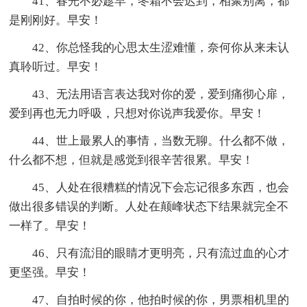
41、春光不必趁早，冬霜不会迟到，相聚别离，都
是刚刚好。早安！
42、你总怪我的心思太生涩难懂，奈何你从来未认
真聆听过。早安！
43、无法用语言表达我对你的爱，爱到痛彻心扉，
爱到再也无力呼吸，只想对你说声我爱你。早安！
44、世上最累人的事情，当数无聊。什么都不做，
什么都不想，但就是感觉到很辛苦很累。早安！
45、人处在很糟糕的情况下会忘记很多东西，也会
做出很多错误的判断。人处在颠峰状态下结果就完全不
一样了。早安！
46、只有流泪的眼睛才更明亮，只有流过血的心才
更坚强。早安！
47、自拍时候的你，他拍时候的你，男票相机里的