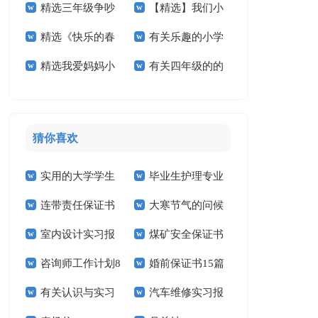
精选三年级争吵
【精选】我们小
活小学作文四篇
作文合集八篇
精选《快乐的春
有关乐趣的小学
作文300字四篇
学作文300字六篇
精选我爱妈妈小
有关四年级的的
节》小学作文合集九
作文合集10篇
学作文4篇
暑假作文3篇
篇
猜你喜欢
实用的大学学生
毕业生护理专业
连带责任保证书
大寒节气的问候
实习报告范文锦集六
求职信精选15篇
室内设计实习报
煤矿安全保证书
祝福语
篇
咨询师工作计划8
婚前保证书15篇
告汇编15篇
(15篇)
有关认识与实习
汽车维修实习报
篇