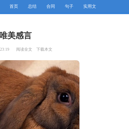
首页
总结
合同
句子
实用文
唯美感言
23:19
阅读全文
下载本文