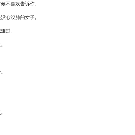
时候不喜欢告诉你。
是没心没肺的女子。
我难过。
道。
。
子。
点。