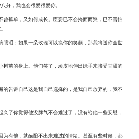
需八分，我也会很爱很爱你。
不曾孤单，又如何成长。臣妾已不会掩面而哭，已不害怕
过。
滴眼泪；如果一朵玫瑰可以换你的笑颜，那我将送你全世
小树苗的身上。他们笑了，顽皮地伸出绿手来接受甘甜的
遍的告诉自己这是我自己选择的，是我自己放弃的，我不
起久了你觉得他没脾气不会难过了，没有给他一些安慰，
因为有他，就酝酿不出来难过的情绪。甚至有些时候，都