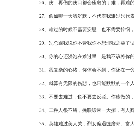
26、伤，再伤的伤口都会痊愈的；难，再难
27、假如哪一天我沉默，不代表我难过只代
28、难过的时候不需要安慰，也不需要怜悯
29、别总跟我说你不管我你不想理我之类了
30、你的心还浸泡在难过里，是我不该将你
31、我复杂的心绪，你体会不到，你还在一
32、就算有无限的伤悲，也只能默默的一个
33、不要去难过，也不要去反驳。你该做的
34、二种人很不错，挽联缎带一大摞，有人
35、英雄难过美人关，烈女偏遇缠磨郎。富