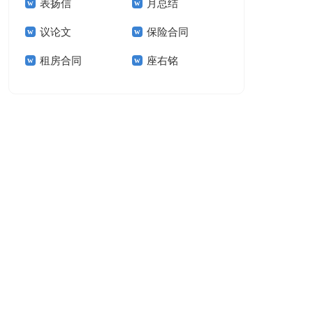
表扬信
月总结
报告模板集锦十篇
告(汇编15篇)
议论文
保险合同
租房合同
座右铭