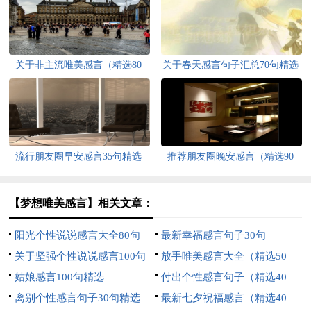
关于非主流唯美感言（精选80
关于春天感言句子汇总70句精选
句）
流行朋友圈早安感言35句精选
推荐朋友圈晚安感言（精选90
句）
【梦想唯美感言】相关文章：
阳光个性说说感言大全80句
最新幸福感言句子30句
关于坚强个性说说感言100句
放手唯美感言大全（精选50
精选
姑娘感言100句精选
句）
付出个性感言句子（精选40
离别个性感言句子30句精选
句）
最新七夕祝福感言（精选40