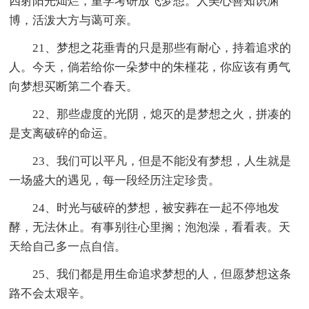
四射阳光灿烂，重学考研放飞梦想。人美心善知识渊
博，活泼大方与蔼可亲。
21、梦想之花垂青的只是那些有耐心，持着追求的
人。今天，倘若给你一朵梦中的朱槿花，你应该有勇气
向梦想买断第二个春天。
22、那些虚度的光阴，熄灭的是梦想之火，拼凑的
是支离破碎的命运。
23、我们可以平凡，但是不能没有梦想，人生就是
一场盛大的遇见，每一段经历注定珍贵。
24、时光与破碎的梦想，被安葬在一起不停地发
酵，无法休止。有事别往心里搁；泡泡澡，看看表。天
天给自己多一点自信。
25、我们都是用生命追求梦想的人，但愿梦想这条
路不会太艰辛。