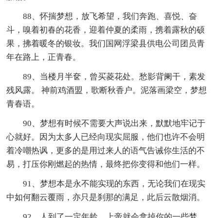
88、怀揣梦想，放飞希望，我们奔跑、喜悦、奋
斗，嗅着初春的花香，迎着仲夏的柔雨，携着露秋的硕
果，拂着暖冬的银妆。我们国网浮梁县供电公司团员青
年在路上，正青春。
89、当楼月半奁，曾买菱花处。愁影背阑干，素发
残风露。 神前鸡酒盟，歌断秋香户。泥落画梁空，梦想
青春语。
90、梦想有时候不需要大声说出来，默默地牢记于
心就好。因为太多人已经向现实屈服，他们也许不会明
着冷嘲热讽，更多的是用过来人的语气告诫你生活的不
易，打压你刚燃起的热情，最终把你变得和他们一样。
91、梦想本是永不能实现的东西，无论我们在现实
中如何翻云覆雨，亦只是刹那的满足，此后云散烟消。
92、人到了一定年龄，上帝就会拿掉你的一些梦