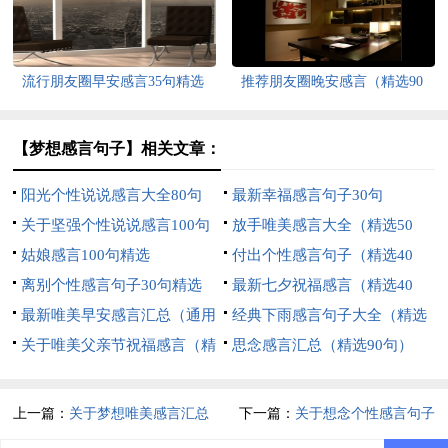
流行朋友圈早安感言35句精选
推荐朋友圈晚安感言（精选90
句）
【梦想感言句子】相关文章：
阳光个性说说感言大全80句
最新幸福感言句子30句
关于坚强个性说说感言100句
放手唯美感言大全（精选50
精选
姑娘感言100句精选
句）
付出个性感言句子（精选40
离别个性感言句子30句精选
句）
最新七夕祝福感言（精选40
最新唯美早安感言汇总（通用
句）
经典下雨感言句子大全（精选
150句）
关于唯美父亲节祝福感言（精
60句）
思念感言汇总（精选90句）
选30句）
上一篇：
关于梦想唯美感言汇总
下一篇：
关于想念个性感言句子
（精选70句）
（精选90句）