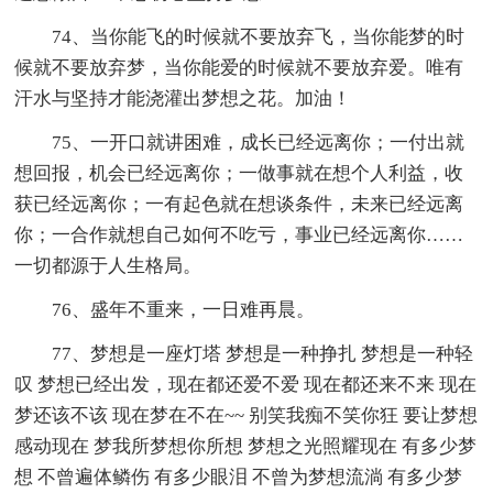
74、当你能飞的时候就不要放弃飞，当你能梦的时
候就不要放弃梦，当你能爱的时候就不要放弃爱。唯有
汗水与坚持才能浇灌出梦想之花。加油！
75、一开口就讲困难，成长已经远离你；一付出就
想回报，机会已经远离你；一做事就在想个人利益，收
获已经远离你；一有起色就在想谈条件，未来已经远离
你；一合作就想自己如何不吃亏，事业已经远离你……
一切都源于人生格局。
76、盛年不重来，一日难再晨。
77、梦想是一座灯塔 梦想是一种挣扎 梦想是一种轻
叹 梦想已经出发，现在都还爱不爱 现在都还来不来 现在
梦还该不该 现在梦在不在~~ 别笑我痴不笑你狂 要让梦想
感动现在 梦我所梦想你所想 梦想之光照耀现在 有多少梦
想 不曾遍体鳞伤 有多少眼泪 不曾为梦想流淌 有多少梦