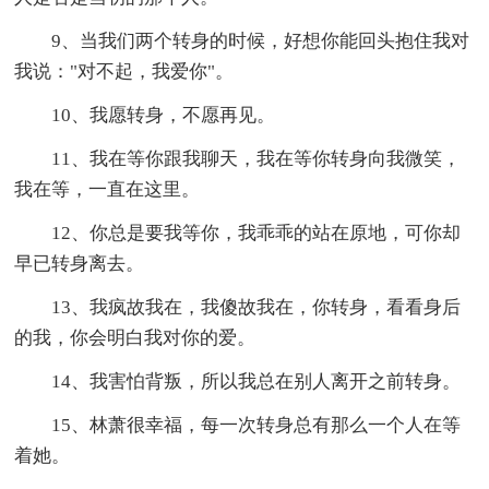
9、当我们两个转身的时候，好想你能回头抱住我对
我说："对不起，我爱你"。
10、我愿转身，不愿再见。
11、我在等你跟我聊天，我在等你转身向我微笑，
我在等，一直在这里。
12、你总是要我等你，我乖乖的站在原地，可你却
早已转身离去。
13、我疯故我在，我傻故我在，你转身，看看身后
的我，你会明白我对你的爱。
14、我害怕背叛，所以我总在别人离开之前转身。
15、林萧很幸福，每一次转身总有那么一个人在等
着她。