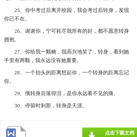
25、你中考过后离开校园，我会考过后转身，发现
你已不在。
26、谢谢你，宁可耗尽我所有的好，都不愿意转身
拥抱。
27、你给我一颗糖，我高兴地笑了，转身，看到她
手里有两颗，我永远没有她重要。
28、一个抬头的距离想起你，一个转身的距离忘记
你。
29、俄转身后落得泪，是你永远看不见的痛。
30、停留时刹那，转身是天涯。
点击下载文档