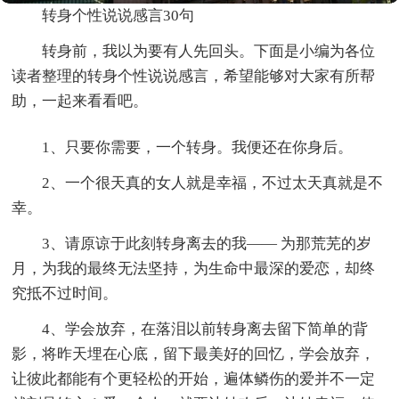
转身个性说说感言30句
转身前，我以为要有人先回头。下面是小编为各位
读者整理的转身个性说说感言，希望能够对大家有所帮
助，一起来看看吧。
1、只要你需要，一个转身。我便还在你身后。
2、一个很天真的女人就是幸福，不过太天真就是不
幸。
3、请原谅于此刻转身离去的我—— 为那荒芜的岁
月，为我的最终无法坚持，为生命中最深的爱恋，却终
究抵不过时间。
4、学会放弃，在落泪以前转身离去留下简单的背
影，将昨天埋在心底，留下最美好的回忆，学会放弃，
让彼此都能有个更轻松的开始，遍体鳞伤的爱并不一定