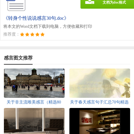
文档为doc格式
《转身个性说说感言30句.doc》
将本文的Word文档下载到电脑，方便收藏和打印
推荐度：
感言图文推荐
关于非主流唯美感言（精选80
关于春天感言句子汇总70句精选
句）