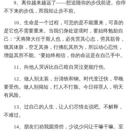
9、离你越来越远了——想追随你的步伐前进。你停
不下来的步伐，而我却止步不前。
10、生命是一个过程，可悲的是不能重来，可喜的
是它也不需要重来。当我们身处逆境时，要始终勉励自
己："天将降大任于斯人也，必先苦其心志，劳其筋骨，
饿其体肤，空乏其身，行拂乱其所为，所以动心忍性，
增益其所不能。"要始终相信，你的命运是在自己手中。
11、向他人哭诉比自己暗自哭泣更能疗伤。
12、做人别太装，分清铁和钢。时代变迁快，早晚
要受伤。做人别揭短，打人不打脸。今日得罪人，明天
有风险。
13、过自己的人生，让人们尽情去说吧。不解释，
不难过。
14、朋友们劝我圆滑些，少说少问让干嘛干嘛。至