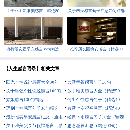
关于非主流唯美感言（精选80
关于春天感言句子汇总70句精选
句）
流行朋友圈早安感言35句精选
推荐朋友圈晚安感言（精选90
句）
【人生感言语录】相关文章：
阳光个性说说感言大全80句
最新幸福感言句子30句
关于坚强个性说说感言100句
放手唯美感言大全（精选50
精选
姑娘感言100句精选
句）
付出个性感言句子（精选40
离别个性感言句子30句精选
句）
最新七夕祝福感言（精选40
最新唯美早安感言汇总（通用
句）
经典下雨感言句子大全（精选
150句）
关于唯美父亲节祝福感言（精
60句）
思念感言汇总（精选90句）