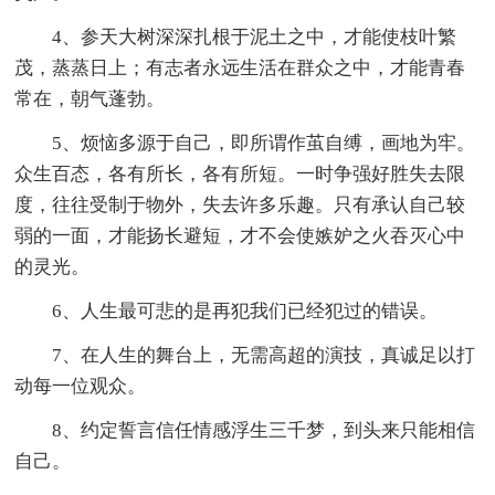
4、参天大树深深扎根于泥土之中，才能使枝叶繁
茂，蒸蒸日上；有志者永远生活在群众之中，才能青春
常在，朝气蓬勃。
5、烦恼多源于自己，即所谓作茧自缚，画地为牢。
众生百态，各有所长，各有所短。一时争强好胜失去限
度，往往受制于物外，失去许多乐趣。只有承认自己较
弱的一面，才能扬长避短，才不会使嫉妒之火吞灭心中
的灵光。
6、人生最可悲的是再犯我们已经犯过的错误。
7、在人生的舞台上，无需高超的演技，真诚足以打
动每一位观众。
8、约定誓言信任情感浮生三千梦，到头来只能相信
自己。