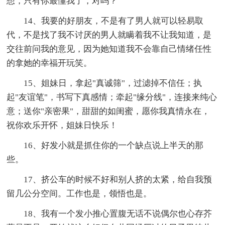
想，只有你最懂我了，对吗？
14、我要的好朋友，不是有了男人就可以轻易取
代，不是找了我不讨厌的男人就瞒着我不让我知道，是
交往前问我的意见，因为她知道我不会靠自己情绪任性
的拿她的幸福开玩笑。
15、姐妹日，拿起"真诚筛"，过滤掉不信任；执
起"友谊笔"，书写下真感情；牵起"缘分线"，连接来纯心
意；送你"亲密果"，甜甜的如闺蜜，愿你我真情永在，
祝你欢乐开怀，姐妹日快乐！
16、好发小就是抓住你的一个缺点说上半天的那
些。
17、挤公车的时候不好和别人挤的太紧，给自我预
留几公分空间。工作也是，领悟也是。
18、我有一个发小推心置腹无话不说偶尔也心存芥