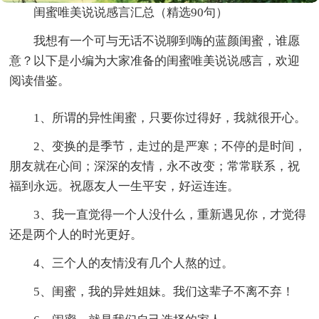
闺蜜唯美说说感言汇总（精选90句）
我想有一个可与无话不说聊到嗨的蓝颜闺蜜，谁愿
意？以下是小编为大家准备的闺蜜唯美说说感言，欢迎
阅读借鉴。
1、所谓的异性闺蜜，只要你过得好，我就很开心。
2、变换的是季节，走过的是严寒；不停的是时间，
朋友就在心间；深深的友情，永不改变；常常联系，祝
福到永远。祝愿友人一生平安，好运连连。
3、我一直觉得一个人没什么，重新遇见你，才觉得
还是两个人的时光更好。
4、三个人的友情没有几个人熬的过。
5、闺蜜，我的异姓姐妹。我们这辈子不离不弃！