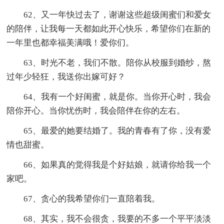
62、又一年快过去了，谢谢这些超级闺蜜们和爱女
的陪伴，让我每一天都如此开心快乐，希望你们在新的
一年里也都幸福美满哦！爱你们。
63、时光不老，我们不散。陪你从校服到婚纱，熬
过年少轻狂，我送你出嫁可好？
64、我有一个好闺蜜，就是你。当你开心时，我会
陪你开心。当你忧伤时，我会陪伴在你的左右。
65、最爱的她要结婚了。我的青春有了你，没有爱
情也甜蜜。
66、如果真的觉得我是个好姑娘，就请你给我一个
家吧。
67、贪心的我希望你们一直陪着我。
68、其实，我不会很贪，我要的不多一个平平淡淡