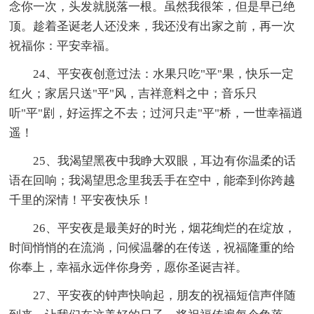
念你一次，头发就脱落一根。虽然我很笨，但是早已绝
顶。趁着圣诞老人还没来，我还没有出家之前，再一次
祝福你：平安幸福。
24、平安夜创意过法：水果只吃"平"果，快乐一定
红火；家居只送"平"风，吉祥意料之中；音乐只
听"平"剧，好运挥之不去；过河只走"平"桥，一世幸福逍
遥！
25、我渴望黑夜中我睁大双眼，耳边有你温柔的话
语在回响；我渴望思念里我丢手在空中，能牵到你跨越
千里的深情！平安夜快乐！
26、平安夜是最美好的时光，烟花绚烂的在绽放，
时间悄悄的在流淌，问候温馨的在传送，祝福隆重的给
你奉上，幸福永远伴你身旁，愿你圣诞吉祥。
27、平安夜的钟声快响起，朋友的祝福短信声伴随