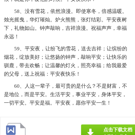
58、没有雪花，依然浪漫。即使寒冬，倍感温暖。
烛光摇曳，华灯璀灿。炉火熊熊，张灯结彩。平安夜树
下，礼物如山。钟声敲响，吉祥浪漫。祝福声声，幸福
永远！
59、平安夜，让纷飞的雪花，送去吉祥；让缤纷的
烟花，绽放美好；让悠扬的钟声，敲响平安；让快乐的
驯鹿，带去欢畅；让温馨的灯火，照亮幸福；给我最爱
的父母，送上祝福：平安夜快乐！
60、人这一辈子，最可贵的是什么？不是财富，不
是地位，而是平安。生活平安，事业平安，身体平安，
一切平安。平安是福。平安夜，愿你平安一生！
点击下载文档