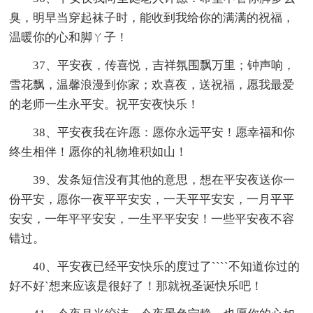
臭，明早当穿起袜子时，能收到我给你的满满的祝福，
温暖你的心和脚ㄚ子！
37、平安夜，传喜悦，吉祥氛围飘万里；钟声响，
雪花飘，温馨浪漫到你家；欢喜夜，送祝福，愿我最爱
的老师一生永平安。祝平安夜快乐！
38、平安夜我在许愿：愿你永远平安！愿幸福和你
终生相伴！愿你的礼物堆积如山！
39、发条短信没有其他的意思，想在平安夜送你一
份平安，愿你一夜平平安安，一天平平安安，一月平平
安安，一年平平安安，一生平平安安！一些平安夜不容
错过。
40、平安夜已经平安快乐的度过了````不知道你过的
好不好`想来应该是很好了！那就祝圣诞快乐吧！