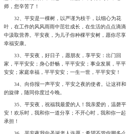
师，您辛苦了！
32、平安是一棵树，以严谨为枝干，以细心为花
叶，在工作的风风雨雨中茁壮成长，在生活的点点滴滴
中汲取营养。平安夜，为儿子你种棵平安树，愿你尽享
幸福安康。
33、平安夜，好日子，愿朋友，享平安：出门回
家，平平安安；身心舒畅，平平安安；事业发展，平平
安安；家庭幸福，平平安安；一生一世，平平安安！
34、向你报一声平安，平安之夜的使者。让这祥和
的旋律，随同你度过今晚。
35、平安夜，祝福我最爱的人！我亲爱的，温磬平
安！欢乐时，我和你一道分享；不开心时，我和你一起
承担！
36、平安夜我向圣诞老人许愿：希望不管你脚多么