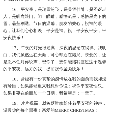
16、平安夜，是瑞雪纷飞，是美酒佳肴，是圣诞老
人，是驯鹿敲门。闭上眼睛，感悟流星，感悟星光下的
雪，晶莹剔透。节日的温馨，朋友的关心，祝福的暖
心，让我们心心相映，平安是福。祝：平安夜平安，平
安夜快乐！
17、午夜的灯光很迷离，深夜的思念在徜徉。我明
白，我们虽然远在天涯，可心却近在咫尺。亲爱的，还
是忍不住对你说声，想你了，想你能陪我渡过这个温馨
的平安夜。远方的我，提前祝你圣诞快乐！
18、曾经有一份真挚的感情放在我的面前而我却没
有珍惜，如果能够重来我想对你说：祝你平安夜快乐。
如果非要在前面加一个日期，我希望是：一辈子。
19、片片祝福，就象落叶缤纷伴着平安夜的钟声，
温暖你的每个黑夜！亲爱的MERRY CHRISTMAS！