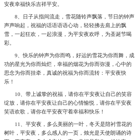
安夜幸福快乐吉祥平安。
8、日子从指间流走，雪花随铃声飘落，节日的钟声
声声响起，祝福的话语语语心动，轻轻拂去肩上的飘
雪，一起狂欢，一起浪漫，为平安夜欢呼，为圣诞节喝
彩。
9、快乐的钟声为你而鸣，好运的雪花为你而舞，成
功的星光为你而灿烂，幸福的烟花为你而弥漫，心中的
思念为你而挂牵，真诚的祝福为你而流转：平安夜快
乐！
10、带上诚挚的祝福，请你在平安夜让自己的笑容
绽放，请你在平安夜让自己的心情愉悦，请你在平安夜
笑语欢歌，请你在平安夜守着幸福和快乐！
11、平安夜，多么美丽的一叶，冬天是陪衬雪花的
树叶，平安夜，多么感人的一页，烛光是天使朗诵的诗