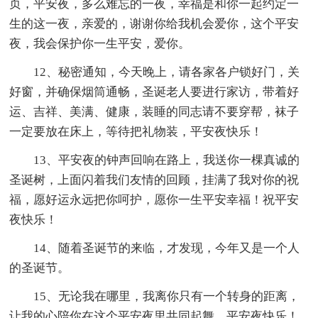
页，平安夜，多么难忘的一夜，幸福是和你一起约定一
生的这一夜，亲爱的，谢谢你给我机会爱你，这个平安
夜，我会保护你一生平安，爱你。
12、秘密通知，今天晚上，请各家各户锁好门，关
好窗，并确保烟筒通畅，圣诞老人要进行家访，带着好
运、吉祥、美满、健康，装睡的同志请不要穿帮，袜子
一定要放在床上，等待把礼物装，平安夜快乐！
13、平安夜的钟声回响在路上，我送你一棵真诚的
圣诞树，上面闪着我们友情的回顾，挂满了我对你的祝
福，愿好运永远把你呵护，愿你一生平安幸福！祝平安
夜快乐！
14、随着圣诞节的来临，才发现，今年又是一个人
的圣诞节。
15、无论我在哪里，我离你只有一个转身的距离，
让我的心陪你在这个平安夜里共同起舞。平安夜快乐！