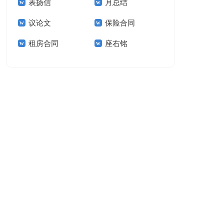
表扬信
月总结
报告模板集锦十篇
告(汇编15篇)
议论文
保险合同
租房合同
座右铭