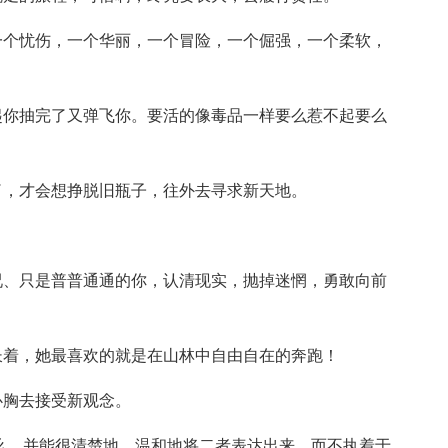
一个忧伤，一个华丽，一个冒险，一个倔强，一个柔软，
起你抽完了又弹飞你。要活的像毒品一样要么惹不起要么
了，才会想挣脱旧瓶子，往外去寻求新天地。
况、只是普普通通的你，认清现实，抛掉迷惘，勇敢向前
长着，她最喜欢的就是在山林中自由自在的奔跑！
心胸去接受新观念。
什么，并能很清楚地、温和地将二者表达出来，而不执着于