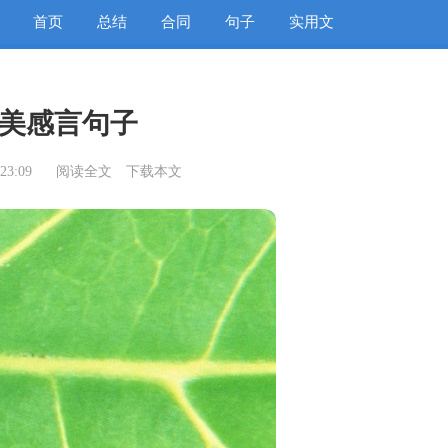
首页
总结
合同
句子
实用文
美感言句子
23:09
阅读全文
下载本文