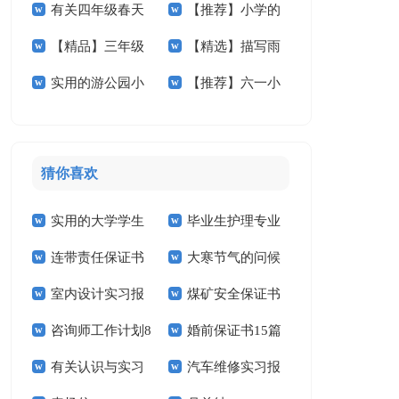
有关四年级春天
【推荐】小学的
文锦集5篇
文五篇
【精品】三年级
【精选】描写雨
作文300字集锦10篇
作文400字六篇
实用的游公园小
【推荐】六一小
校园的作文四篇
的小学作文300字4
学作文3篇
学作文4篇
篇
猜你喜欢
实用的大学学生
毕业生护理专业
连带责任保证书
大寒节气的问候
实习报告范文锦集六
求职信精选15篇
室内设计实习报
煤矿安全保证书
祝福语
篇
咨询师工作计划8
婚前保证书15篇
告汇编15篇
(15篇)
有关认识与实习
汽车维修实习报
篇