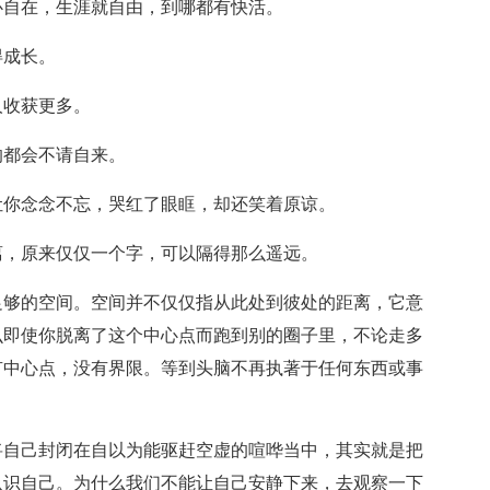
心自在，生涯就自由，到哪都有快活。
得成长。
人收获更多。
的都会不请自来。
让你念念不忘，哭红了眼眶，却还笑着原谅。
离，原来仅仅一个字，可以隔得那么遥远。
足够的空间。空间并不仅仅指从此处到彼处的距离，它意
么即使你脱离了这个中心点而跑到别的圈子里，不论走多
有中心点，没有界限。等到头脑不再执著于任何东西或事
将自己封闭在自以为能驱赶空虚的喧哗当中，其实就是把
认识自己。为什么我们不能让自己安静下来，去观察一下