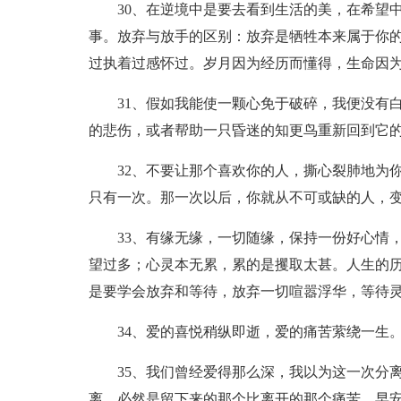
30、在逆境中是要去看到生活的美，在希望
事。放弃与放手的区别：放弃是牺牲本来属于你
过执着过感怀过。岁月因为经历而懂得，生命因
31、假如我能使一颗心免于破碎，我便没有
的悲伤，或者帮助一只昏迷的知更鸟重新回到它
32、不要让那个喜欢你的人，撕心裂肺地为
只有一次。那一次以后，你就从不可或缺的人，
33、有缘无缘，一切随缘，保持一份好心情
望过多；心灵本无累，累的是攫取太甚。人生的
是要学会放弃和等待，放弃一切喧嚣浮华，等待
34、爱的喜悦稍纵即逝，爱的痛苦萦绕一生
35、我们曾经爱得那么深，我以为这一次分
离，必然是留下来的那个比离开的那个痛苦。早