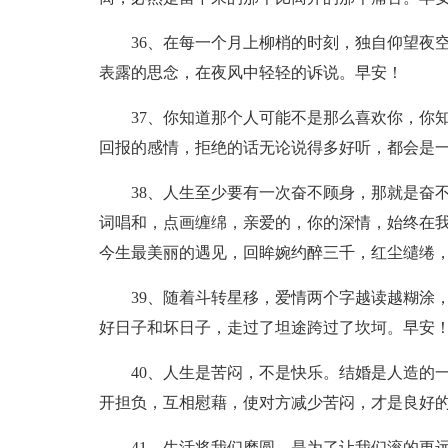
36、在每一个月上柳梢的时刻，独自仰望夜
表露的思念，在夜风中轻轻的诉说。早安！
37、你知道那个人可能不是那么喜欢你，你
回报的感情，拒绝的话无论说得多好听，都会是
38、人生至少要有一次奋不顾身，那就是奋
词唱和，点画缠绵，亲爱的，你的深情，始终在
今生最美丽的遇见，回眸婉约醉三千，红尘缱绻
39、随着斗转星移，爱情两个字越读越糊涂
好日子和坏日子，走过了坦途跨过了坎坷。早安
40、人生是苦闷，不是快乐。结婚是人造的
开担负，互相慰藉，使对方减少苦闷，才是良好
41、生活将我们磨圆，是为了让我们滚的更