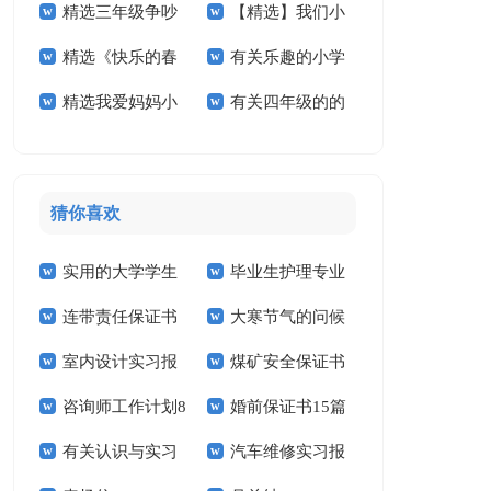
精选三年级争吵
【精选】我们小
活小学作文四篇
作文合集八篇
精选《快乐的春
有关乐趣的小学
作文300字四篇
学作文300字六篇
精选我爱妈妈小
有关四年级的的
节》小学作文合集九
作文合集10篇
学作文4篇
暑假作文3篇
篇
猜你喜欢
实用的大学学生
毕业生护理专业
连带责任保证书
大寒节气的问候
实习报告范文锦集六
求职信精选15篇
室内设计实习报
煤矿安全保证书
祝福语
篇
咨询师工作计划8
婚前保证书15篇
告汇编15篇
(15篇)
有关认识与实习
汽车维修实习报
篇