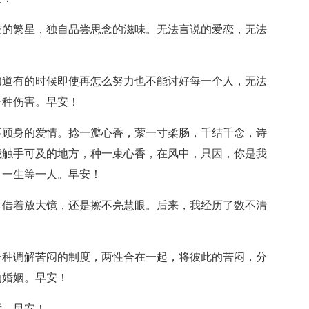
空的繁星，独自品尝思念的滋味。无法言说的爱恋，无法
知道有的时候即使再怎么努力也不能讨好每一个人，无法
一种伤害。早安！
不顾身的爱情。捻一瓣心香，萦一寸柔肠，千结千念，诗
我触手可及的地方，种一束心香，在风中，只因，你是我
，一生等一人。早安！
，借着放大镜，还是擦不亮慧眼。后来，我经历了数不清
！
一种调解苦闷的制度，两性合在一起，将彼此的苦闷，分
的婚姻。早安！
远。早安！