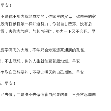
。早安！
更不是你不努力就能成功的，你家里的父母，你未来的家
人没有拼爹拼娘一样知道努力，你就自甘堕落。没有后
景，去靠志气啊。与其"等死"，努力一下又不会死。早
人要学高飞的大雁，不学只会炫耀漂亮翅膀的孔雀。
望，不去臆想，你的人生就如夏花般灿烂。早安！
去争取自己想要的，不要让明天的自己后悔。早安！
福。早安！
自己去做；二是决不去做违背自然界的事；三是容忍周围