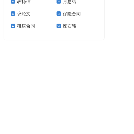
表扬信
月总结
报告模板集锦十篇
告(汇编15篇)
议论文
保险合同
租房合同
座右铭