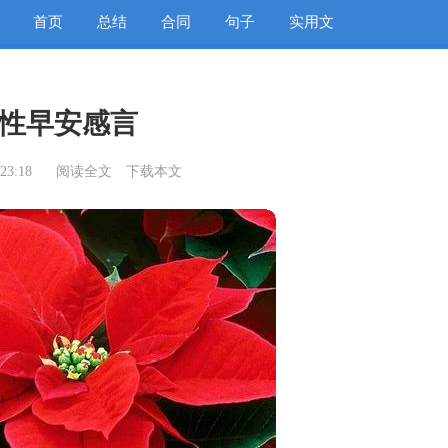
首页
总结
合同
句子
实用文
性早安感言
23:18
阅读全文
下载本文