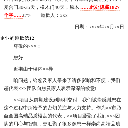
复合门30-35天，橡木门40天，原木
……此处隐藏1827
个字……
t;"> 道歉人：xxx
日期：xxxx年xx月xx日
企业的道歉信12
尊敬的×××：
您好!
近期由于楼内××异
响问题，给您及家人带来了诸多影响和不便，我们
谨代表×××团队向您及家人表示深深的歉意!
××项目从前期建设到顺利交付，我们诚挚感谢您在
这个过程中所给予的密切关注与大力支持。作为××市乃
至全国高端品质楼盘的代表，××项目凝聚了我们×××团
队的用心与智慧，更汇聚了很多像您一样崇尚高端品质