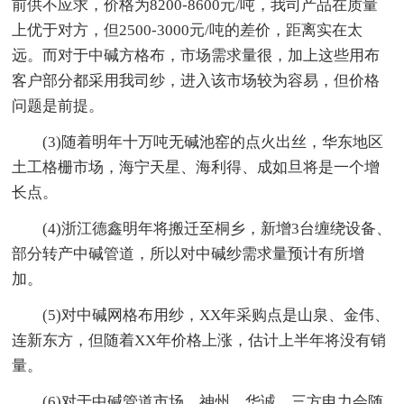
前供不应求，价格为8200-8600元/吨，我司产品在质量
上优于对方，但2500-3000元/吨的差价，距离实在太
远。而对于中碱方格布，市场需求量很，加上这些用布
客户部分都采用我司纱，进入该市场较为容易，但价格
问题是前提。
(3)随着明年十万吨无碱池窑的点火出丝，华东地区
土工格栅市场，海宁天星、海利得、成如旦将是一个增
长点。
(4)浙江德鑫明年将搬迁至桐乡，新增3台缠绕设备、
部分转产中碱管道，所以对中碱纱需求量预计有所增
加。
(5)对中碱网格布用纱，XX年采购点是山泉、金伟、
连新东方，但随着XX年价格上涨，估计上半年将没有销
量。
(6)对于中碱管道市场，神州、华诚、三方电力会随