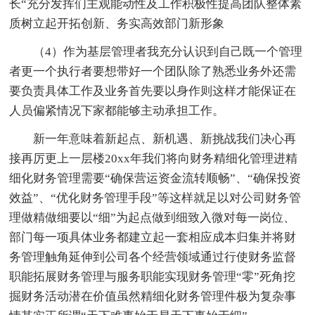
长“充分发挥们主观能动性及工作积极性提高团队整体素
质树立起开拓创新、务实高效部门新形象
（4）作为基层管理者我充分认识到自己既一个管理
者更一个执行者要想带好一个团队除了熟悉业务外还需
要负责具体工作及业务首先要以身作则这样才能保证在
人员偏紧情况下家都能够主动承担工作。
新一年意味着新起点、新机遇、新挑战我们决心再
接再厉更上一层楼20xx年我们将向财务精细化管理进精
细化财务管理需要“确保营运资金流转顺畅”、“确保投资
效益”、“优化财务管理手段”等这样就足以对公司财务管
理做精做细要以“细”为起点做到细致入微对每一岗位、
部门每一项具体业务都建立起一套相应成本归集并将财
务管理触角延伸到公司各个经营领域通过行使财务监督
职能拓展财务管理与服务职能实现财务管理“零”死角挖
掘财务活动潜在价值虽然精细化财务管理件极为复杂事