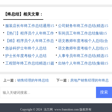
篇)
篇)
【终总结】相关文章：
服装店长年终工作总结通用15
公司财务年终工作总结(精选15
篇
【热门】程序员个人年终工作
篇)
车间员工年终工作总结集锦15
总结
【精】程序员个人年终工作总
篇
语文教师年度考核个人总结(合
结
急诊科护士年终个人总结
集15篇)
语文教师年度考核个人总结(15
护士长年度考核个人总结
篇)
人事专员年终工作总结(精选15
工程部年终工作总结精选15篇
篇)
出纳个人年终工作总结(集锦15
篇)
上一篇：
销售经理的年终总结
下一篇：
房地产销售经理的年终总
结
Copyright © 2024
法兰网
www.fransition.com 版权所有