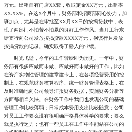
万元。出租自有门店XX套，收取定金XX万元，出租率
XX.XX%。在这X个月中，财务部和招商部同心协力，加
班加点，尤其是在审批至XX月XX日的按揭贷款中，表
现了两部门不怕苦不怕累的良好工作作风。当月工行东
塘支行向公司发放按揭贷款XXXX万元，创该行月发放
按揭贷款的记录。确实取得了骄人的业绩。
时光飞逝，今年的工作转瞬即为历史。一年中，财
务部有很多应做而未做、应做好而未做好的工作，比如
在资产实物性管理的建章建卡上，在各项经营费用的控
制上，在规范财务核算程序、统一财务管理表格上，在
及时准确地向公司领导汇报财务数据，实施财务分析等
方面都相当欠缺。在财务工作中我们也发现公司的基础
管理工作比较薄弱；日常成本费用支出比较随意；公司
对员工工作要么没有很明确严格具体科学的要求；要么
就是执行乏力；也有一些员工在工作中不能站在公司的