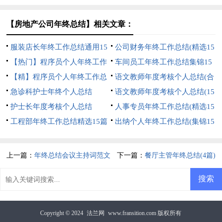
篇)
篇)
【房地产公司年终总结】相关文章：
服装店长年终工作总结通用15
公司财务年终工作总结(精选15
篇
【热门】程序员个人年终工作
篇)
车间员工年终工作总结集锦15
总结
【精】程序员个人年终工作总
篇
语文教师年度考核个人总结(合
结
急诊科护士年终个人总结
集15篇)
语文教师年度考核个人总结(15
护士长年度考核个人总结
篇)
人事专员年终工作总结(精选15
工程部年终工作总结精选15篇
篇)
出纳个人年终工作总结(集锦15
篇)
上一篇：
年终总结会议主持词范文
下一篇：
餐厅主管年终总结(4篇)
Copyright © 2024
法兰网
www.fransition.com 版权所有