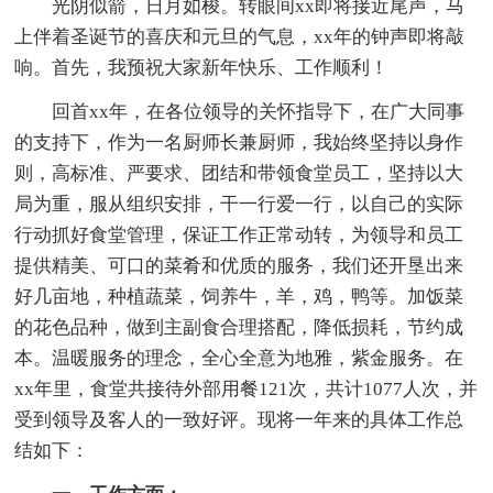
光阴似箭，日月如梭。转眼间xx即将接近尾声，马
上伴着圣诞节的喜庆和元旦的气息，xx年的钟声即将敲
响。首先，我预祝大家新年快乐、工作顺利！
回首xx年，在各位领导的关怀指导下，在广大同事
的支持下，作为一名厨师长兼厨师，我始终坚持以身作
则，高标准、严要求、团结和带领食堂员工，坚持以大
局为重，服从组织安排，干一行爱一行，以自己的实际
行动抓好食堂管理，保证工作正常动转，为领导和员工
提供精美、可口的菜肴和优质的服务，我们还开垦出来
好几亩地，种植蔬菜，饲养牛，羊，鸡，鸭等。加饭菜
的花色品种，做到主副食合理搭配，降低损耗，节约成
本。温暖服务的理念，全心全意为地雅，紫金服务。在
xx年里，食堂共接待外部用餐121次，共计1077人次，并
受到领导及客人的一致好评。现将一年来的具体工作总
结如下：