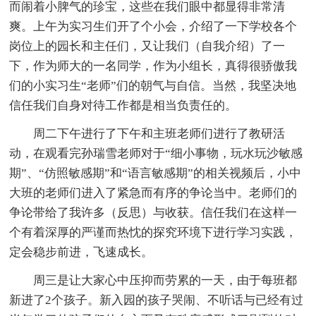
而闹着小脾气的珍宝，这些在我们眼中都显得非常清
爽。上午为实习生们开了个小会，介绍了一下学校各个
岗位上的园长和主任们，又让我们（自我介绍）了一
下，作为师大的一名同学，作为小组长，真得很骄傲我
们的小实习生“老师”们的朝气与自信。当然，我坚决地
信任我们自身对待工作都是相当负责任的。
周二下午进行了下午和主班老师们进行了教研活
动，在观看完孙瑞雪老师对于“细小事物，玩水玩沙敏感
期”、“仿照敏感期”和“语言敏感期”的相关视频后，小中
大班的老师们进入了紧急而有序的争论当中。老师们的
争论带给了我许多（反思）与收获。信任我们在这样一
个有着深厚的严谨而热忱的探究环境下进行学习实践，
定会稳步前进，飞速成长。
周三是让大家心中压抑而劳累的一天，由于每班都
新进了2个孩子。新入园的孩子哭闹、不听话与已经有过