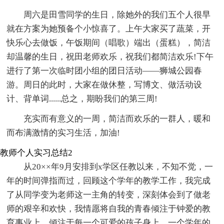
周六是田雪同学的生日，除她外的我们五个人很早
就在方案为她预备个小惊喜了。上午大家买了蔬菜，开
快乐心去做饭，午饭期间（唱歌）端出（蛋糕），简洁
却温馨的生日，祝田老师欢乐，祝我们都简洁欢乐!下午
进行了第一次临时团小组的团日活动――狮城公园春
游。周日的此时，大家在做休整，写博文、做活动设
计、背单词......总之，期盼我们的第三周!
充实而有意义的一周，简洁而欢乐的一群人，暖和
而布满激情的实习生活，加油!
教师个人实习总结2
从20××年9月安排到x学区任教以来，不知不觉，一
年的时间弹指而过，回顾这个学年的教学工作，我完成
了从同学变为老师这一主角的转变，深刻体会到了做老
师的艰辛和欢快，我情愿将自我的青春倾注于钟爱的教
育事业上，倾注于每一个可爱的孩子身上。一个学年的