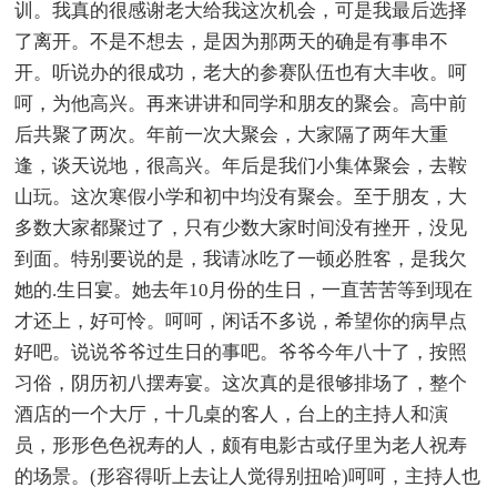
训。我真的很感谢老大给我这次机会，可是我最后选择
了离开。不是不想去，是因为那两天的确是有事串不
开。听说办的很成功，老大的参赛队伍也有大丰收。呵
呵，为他高兴。再来讲讲和同学和朋友的聚会。高中前
后共聚了两次。年前一次大聚会，大家隔了两年大重
逢，谈天说地，很高兴。年后是我们小集体聚会，去鞍
山玩。这次寒假小学和初中均没有聚会。至于朋友，大
多数大家都聚过了，只有少数大家时间没有挫开，没见
到面。特别要说的是，我请冰吃了一顿必胜客，是我欠
她的.生日宴。她去年10月份的生日，一直苦苦等到现在
才还上，好可怜。呵呵，闲话不多说，希望你的病早点
好吧。说说爷爷过生日的事吧。爷爷今年八十了，按照
习俗，阴历初八摆寿宴。这次真的是很够排场了，整个
酒店的一个大厅，十几桌的客人，台上的主持人和演
员，形形色色祝寿的人，颇有电影古或仔里为老人祝寿
的场景。(形容得听上去让人觉得别扭哈)呵呵，主持人也