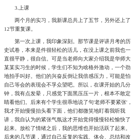
3.上课
两个月的实习，我新课总共上了五节，另外还上了
12节重复课。
第一次上课，我印象深刻。那节课是评讲月考的历
史试卷，本来是件很轻松的活儿，在没上课之前我也一
直很平静，很自信。可是当老师向大家介绍我是华师大
某某实习生的时候，学生们不知为啥格外激动，一个劲
地拍手叫好。他们的兴奋反倒让我倍感压力，可能是怕
自己等会的表现会不孚众望吧。所以，在课开始的几分
钟，我有点发晕，只感觉下面黑压压一片，根本不敢定
睛看他们。后来有个学生很乖地说了句'老师不要紧张'，
我才开始慢慢抬头看下面，他们都微笑地盯着我听我
讲，我自认为的紧张气氛这才开始觉得慢慢轻松愉快了
起来。放松了情绪之后，我的思维也开始活跃了起来。
后来的几节课，通过自己反复的实践、体会、总结和改