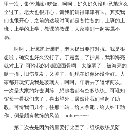
里一次，集体训练+吃饭。呵呵，好久好久没师兄弟这么
全过了。老大也很开心，训我们训得津津有味。其实我
们也很开心，之前的这段时间都是各忙各的，上班的上
班，上学的上学，教课的教课，大家凑到一起实属不
易。
呵呵，上课就上课吧，老大提出要打对抗。我是很
想啦，确实也好久没打了。于是套上了护具，我和海亮
就对上了!可怜我的小腿迎面骨啊，太脆弱了，被海亮的
腿一撞，旧伤复发，又肿了。到现在好像还没全好。大
家都开玩笑说我是玻璃人，呵呵。年后去了道馆两次。
一次是大家约好去训练，想趁着都有空多练练。可谁知
馆长一看我们来了，喜出望外，居然让我们当起了助
教。可怜我们几个，往那一站，给人拿靶，给人纠正动
作，倒是颇有教练的风范，hoho~~~~~
第二次去是因为馆里要打比赛了，组织教练员陪