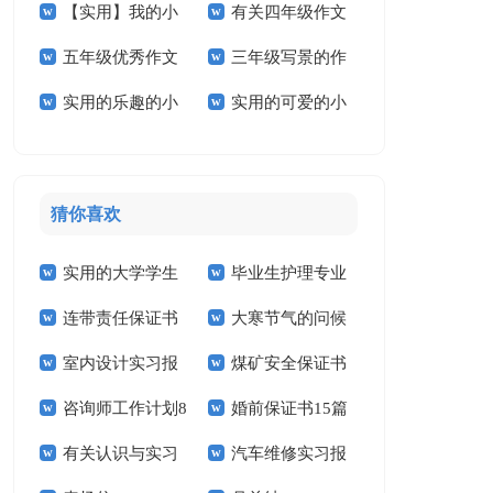
【实用】我的小
有关四年级作文
学作文三篇
作文4篇
五年级优秀作文
三年级写景的作
学作文3篇
300字5篇
实用的乐趣的小
实用的可爱的小
汇总五篇
文
学作文三篇
学作文四篇
猜你喜欢
实用的大学学生
毕业生护理专业
连带责任保证书
大寒节气的问候
实习报告范文锦集六
求职信精选15篇
室内设计实习报
煤矿安全保证书
祝福语
篇
咨询师工作计划8
婚前保证书15篇
告汇编15篇
(15篇)
有关认识与实习
汽车维修实习报
篇