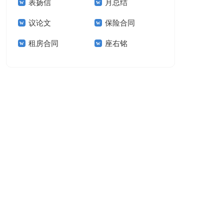
表扬信
月总结
报告模板集锦十篇
告(汇编15篇)
议论文
保险合同
租房合同
座右铭