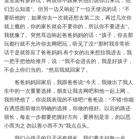
道里面有多好玩，再说你不跟家长他们说你出来玩，他
们怎么知道"。但另一边又响起了一位天使说的话："不
要听他的'，如果你去一次就还想去第二次，再过几次你
就上瘾的，你的家长就会不要你的，所以你不要进去"。
我犹豫了。突然耳边响起爸爸妈妈的话：“孩子，你去那
玩都行就不允许你去网吧玩，听见了没?"那时我非常听
话于是就答应了爸爸妈妈.有个女的出来想拉我进去，我
一把手把他给推开，说：“我不会进去的，我是好孩子，
不会上你们当的。”然后我就回家了。
爸爸妈妈回家后，我跟爸爸说“今天，我做出了我人
生中的一次重要选择，朋友让我去网吧和他一起上网，
我拒绝他了，你说我表现的不错吧!”爸爸说：“不错!你能
在诱惑面前做出明确的选择，你做的很好。以后的路还
很长，每走一步都要把握好方向，要辨别是非，勿以恶
小而为之 勿以善小而不为”我点点头。
我们小孩子的日子还有很长，我们要走好每一步，