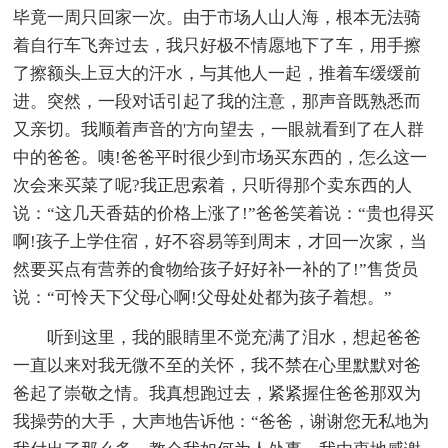
毕竟一周只回家一次。由于市场人山人海，根本无法骑
着自行车飞奔过去，我只好极不情愿地下了车，用手擦
了擦额头上豆大的汗水，与其他人一起，推着车缓缓前
进。突然，一段对话引起了我的注意，那声音既熟悉而
又亲切。我顺着声音的'方向望去，一眼就看到了在人群
中的爸爸。咦!爸爸平时很少到市场买东西的，怎么这一
次会来买菜了呢?我正思索着，只听得那个卖东西的人
说：“这几天香菇的价格上涨了!”爸爸笑着说：“贵也得买
啊!孩子上学住宿，好不容易等到周末，才回一次家，当
然要买点有营养的食物给孩子好好补一补的了!”售货员
说：“可怜天下父母心啊!父母处处都为孩子着想。”
听到这里，我的眼睛里不觉充满了泪水，想起爸爸
一直以来对我无微不至的关怀，我不禁在心里默默对爸
爸起了崇敬之情。我真想跑过去，紧紧握住爸爸那双为
我操劳的大手，大声地告诉他：“爸爸，谢谢您无私地为