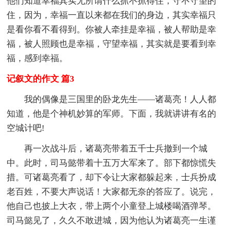
他们知道幸福其实无所谓什么抓不抓得住，守不守望的
住，因为，幸福一直以来都在我们的身边，其实幸福只
是看你看不看得到。你被人牵挂是幸福，被人帮助是幸
福，被人照顾也是幸福，守望幸福，其实就是要看到幸
福，感到幸福。
记叙文的作文 篇3
我的偶像是三国里的卧龙先生——诸葛亮！人人都
知道，他是个神机妙算的军师。下面，我就讲讲有名的
空城计吧!
再一次战斗后，诸葛亮带着五千士兵撤到一个城
中。此时，司马懿带着十五万大军来了。部下都惊慌失
措。可诸葛亮看了，却下令让大家都躲起来，士兵扮成
老百姓，不要大声说话！大家都无奈的答应了。说完，
他自己也披上大衣，带上两个小童登上城楼喝酒弹琴。
司马懿见了，久久不敢进城，因为他认为诸葛亮一生谨