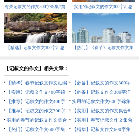
有关记叙文的作文300字锦集7篇
实用的记叙文的作文300字汇总
八篇
【精选】记叙文作文300字汇总
【热门】《春节》记叙文作文集
十篇
合六篇
【记叙文的作文】相关文章：
【精华】春节记叙文作文汇编
【必备】记叙文的作文300字
十篇
【实用】记叙文作文400字锦
汇总5篇
【必备】记叙文作文300字汇
集七篇
【推荐】记叙文的作文400字
编八篇
实用的记叙文作文600字锦集
汇总十篇
【推荐】记叙文的作文300字
六篇
【实用】记叙文的作文集合8
集合7篇
实用的春节的记叙文作文集合
篇
【实用】春节记叙文作文集合
七篇
【热门】记叙文作文600字集
九篇
【精华】记叙文作文600字集
锦5篇
合5篇