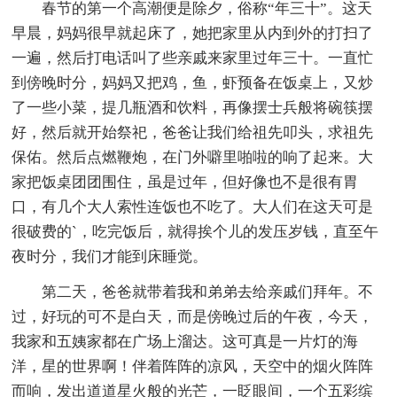
春节的第一个高潮便是除夕，俗称“年三十”。这天
早晨，妈妈很早就起床了，她把家里从内到外的打扫了
一遍，然后打电话叫了些亲戚来家里过年三十。一直忙
到傍晚时分，妈妈又把鸡，鱼，虾预备在饭桌上，又炒
了一些小菜，提几瓶酒和饮料，再像摆士兵般将碗筷摆
好，然后就开始祭祀，爸爸让我们给祖先叩头，求祖先
保佑。然后点燃鞭炮，在门外噼里啪啦的响了起来。大
家把饭桌团团围住，虽是过年，但好像也不是很有胃
口，有几个大人索性连饭也不吃了。大人们在这天可是
很破费的`，吃完饭后，就得挨个儿的发压岁钱，直至午
夜时分，我们才能到床睡觉。
第二天，爸爸就带着我和弟弟去给亲戚们拜年。不
过，好玩的可不是白天，而是傍晚过后的午夜，今天，
我家和五姨家都在广场上溜达。这可真是一片灯的海
洋，星的世界啊！伴着阵阵的凉风，天空中的烟火阵阵
而响，发出道道星火般的光芒，一眨眼间，一个五彩缤