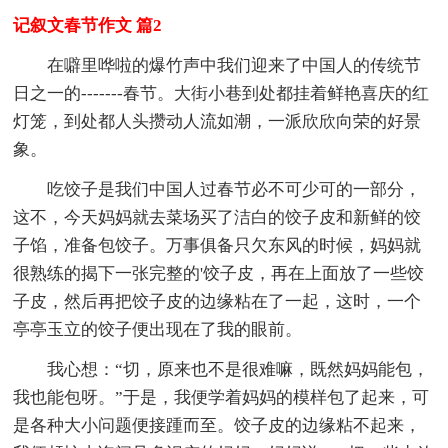
记叙文春节作文 篇2
在噼里哗啦的爆竹声中我们迎来了中国人的传统节
日之一的-------春节。大街小巷到处都挂着鲜艳喜庆的红
灯笼，到处都人头攒动人流如潮，一派欣欣向荣的好景
象。
吃饺子是我们中国人过春节必不可少可的一部分，
这不，今天妈妈就去菜场买了洁白的饺子皮和新鲜的饺
子馅，准备包饺子。万事俱备只欠东风的时候，妈妈就
很熟练的揭下一张完整的'饺子皮，再在上面放了一些饺
子皮，然后再把饺子皮的边缘粘在了一起，这时，一个
亭亭玉立的饺子便出现在了我的眼前。
我心想：“切，原来也不是很难嘛，既然妈妈能包，
我也能包呀。”于是，我便学着妈妈的模样包了起来，可
是各种大小问题便接踵而至。饺子皮的边缘粘不起来，