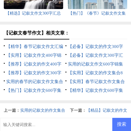
【精选】记叙文作文300字汇总
【热门】《春节》记叙文作文集
十篇
合六篇
【记叙文春节作文】相关文章：
【精华】春节记叙文作文汇编
【必备】记叙文的作文300字
十篇
【实用】记叙文作文400字锦
汇总5篇
【必备】记叙文作文300字汇
集七篇
【推荐】记叙文的作文400字
编八篇
实用的记叙文作文600字锦集
汇总十篇
【推荐】记叙文的作文300字
六篇
【实用】记叙文的作文集合8
集合7篇
实用的春节的记叙文作文集合
篇
【实用】春节记叙文作文集合
七篇
【热门】记叙文作文600字集
九篇
【精华】记叙文作文600字集
锦5篇
合5篇
上一篇：
实用的记叙文的作文集合
下一篇：
【精品】记叙文的作文
5篇
400字汇总10篇