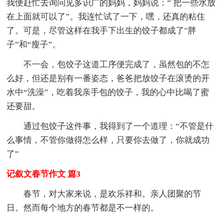
我便赶忙去询问见多识广的妈妈，妈妈说：“ 把一些水放
在上面就可以了”。我连忙试了一下，嘿，还真的粘住
了。可是，尽管这样在我手下出生的饺子都成了"胖
子”和“瘦子”。
不一会，包饺子这道工序便完成了，虽然包的不怎
么好，但还是别有一番姿态，爸爸把放饺子在滚烫的开
水中“洗澡”，吃着我亲手包的饺子，我的心中比喝了蜜
还要甜。
通过包饺子这件事，我得到了一个道理：“不管是什
么事情，不管你做得怎么样，只要你去做了，你就成功
了”
记叙文春节作文 篇3
春节，对大家来说，是欢乐祥和。亲人团聚的节
日。然而每个地方的春节都是不一样的。