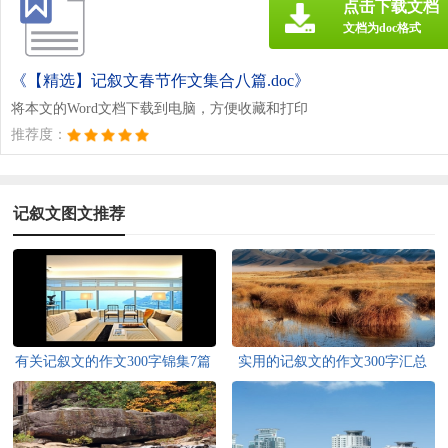
点击下载文档
文档为doc格式
《【精选】记叙文春节作文集合八篇.doc》
将本文的Word文档下载到电脑，方便收藏和打印
推荐度：
记叙文图文推荐
有关记叙文的作文300字锦集7篇
实用的记叙文的作文300字汇总
八篇