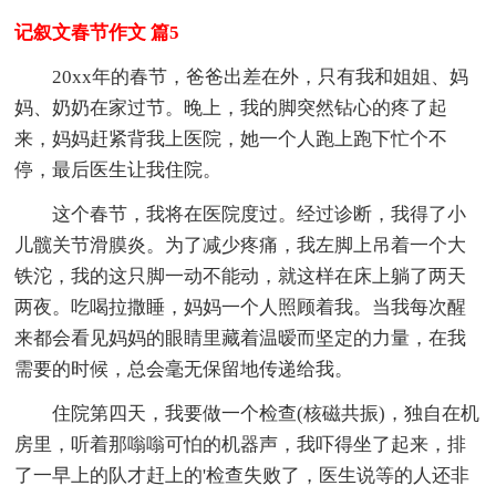
记叙文春节作文 篇5
20xx年的春节，爸爸出差在外，只有我和姐姐、妈
妈、奶奶在家过节。晚上，我的脚突然钻心的疼了起
来，妈妈赶紧背我上医院，她一个人跑上跑下忙个不
停，最后医生让我住院。
这个春节，我将在医院度过。经过诊断，我得了小
儿髋关节滑膜炎。为了减少疼痛，我左脚上吊着一个大
铁沱，我的这只脚一动不能动，就这样在床上躺了两天
两夜。吃喝拉撒睡，妈妈一个人照顾着我。当我每次醒
来都会看见妈妈的眼睛里藏着温暧而坚定的力量，在我
需要的时候，总会毫无保留地传递给我。
住院第四天，我要做一个检查(核磁共振)，独自在机
房里，听着那嗡嗡可怕的机器声，我吓得坐了起来，排
了一早上的队才赶上的'检查失败了，医生说等的人还非