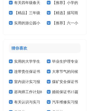
有关四年级春天
【推荐】小学的
文锦集5篇
文五篇
【精品】三年级
【精选】描写雨
作文300字集锦10篇
作文400字六篇
实用的游公园小
【推荐】六一小
校园的作文四篇
的小学作文300字4
学作文3篇
学作文4篇
篇
猜你喜欢
实用的大学学生
毕业生护理专业
连带责任保证书
大寒节气的问候
实习报告范文锦集六
求职信精选15篇
室内设计实习报
煤矿安全保证书
祝福语
篇
咨询师工作计划8
婚前保证书15篇
告汇编15篇
(15篇)
有关认识与实习
汽车维修实习报
篇