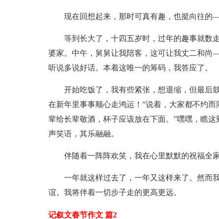
现在回想起来，那时可真有趣，也挺向往的
等到长大了，十四五岁时，过年的趣事就数
婆家。中午，舅舅让我陪客，这可让我丈二和尚
听说多说好话。本着这唯一的筹码，我答应了。
开始吃饭了，我有些紧张，想退缩，但最后鼓
在新年里事事顺心走鸿运！”说着，大家都不约而
辈给长辈敬酒，杯子应该放在下面。”嘿嘿，瞧这
声笑语，其乐融融。
伴随着一阵阵欢笑，我在心里默默的祝福全
一年就这样过去了，一年又这样来了。然而
谊。我将伴着一切步子走的更高更远。
记叙文春节作文 篇2