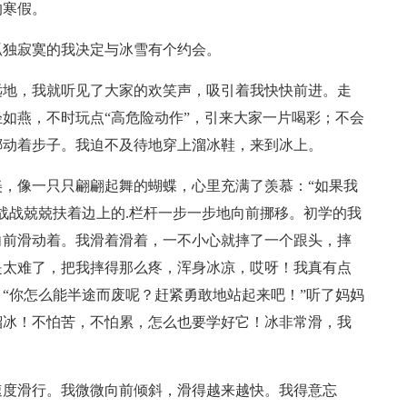
的寒假。
孤独寂寞的我决定与冰雪有个约会。
远地，我就听见了大家的欢笑声，吸引着我快快前进。走
如燕，不时玩点“高危险动作”，引来大家一片喝彩；不会
挪动着步子。我迫不及待地穿上溜冰鞋，来到冰上。
，像一只只翩翩起舞的蝴蝶，心里充满了羡慕：“如果我
战战兢兢扶着边上的.栏杆一步一步地向前挪移。初学的我
向前滑动着。我滑着滑着，一不小心就摔了一个跟头，摔
是太难了，把我摔得那么疼，浑身冰凉，哎呀！我真有点
“你怎么能半途而废呢？赶紧勇敢地站起来吧！”听了妈妈
溜冰！不怕苦，不怕累，怎么也要学好它！冰非常滑，我
速度滑行。我微微向前倾斜，滑得越来越快。我得意忘