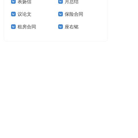
表扬信
月总结
报告模板集锦十篇
告(汇编15篇)
议论文
保险合同
租房合同
座右铭