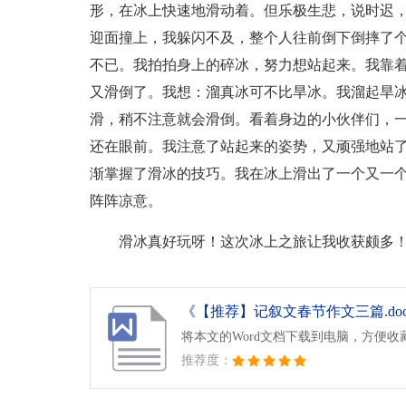
形，在冰上快速地滑动着。但乐极生悲，说时迟，
迎面撞上，我躲闪不及，整个人往前倒下倒摔了个
不已。我拍拍身上的碎冰，努力想站起来。我靠
又滑倒了。我想：溜真冰可不比旱冰。我溜起旱
滑，稍不注意就会滑倒。看着身边的小伙伴们，
还在眼前。我注意了站起来的姿势，又顽强地站
渐掌握了滑冰的技巧。我在冰上滑出了一个又一
阵阵凉意。
滑冰真好玩呀！这次冰上之旅让我收获颇多
《【推荐】记叙文春节作文三篇.do
将本文的Word文档下载到电脑，方便收
推荐度：