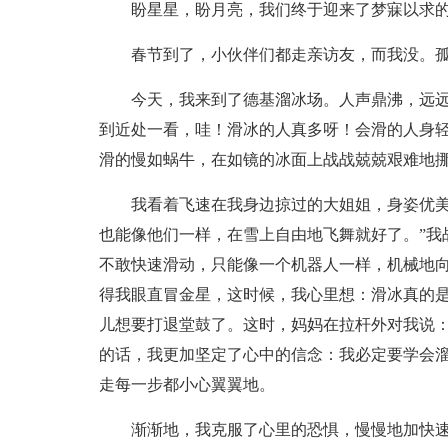
盼星星，盼月亮，我们终于迎来了梦寐以求
春节到了，小伙伴们都走亲访友，而我没。
今天，我来到了德基溜冰场。人声鼎沸，远
到近处一看，哇！滑冰的人真多呀！会滑的人身轻
滑的慢如蜗牛，在如镜的冰面上战战兢兢艰难地
我看着飞速在我身边掠过的大姐姐，身姿优美
也能像他们一样，在雪上自由地飞舞就好了。”我
不敢快速滑动，只能像一个机器人一样，机械地
得我眼直冒金星，这时候，我心里想：滑冰真的
儿想要打退堂鼓了。这时，妈妈在拉杆外对我说：
的话，我更加坚定了心中的信念：我必定要学会
走每一步都小心翼翼地。
渐渐地，我克服了心里的恐惧，慢慢地加快