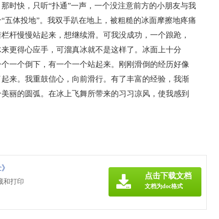
那时快，只听“扑通”一声，一个没注意前方的小朋友与我
“五体投地”。我双手趴在地上，被粗糙的冰面摩擦地疼痛
着栏杆慢慢站起来，想继续滑。可我没成功，一个踉跄，
冰来更得心应手，可溜真冰就不是这样了。冰面上十分
一个一个倒下，有一个一个站起来。刚刚滑倒的经历好像
了起来。我重鼓信心，向前滑行。有了丰富的经验，我渐
个美丽的圆弧。在冰上飞舞所带来的习习凉风，使我感到
！
c》
点击下载文档
藏和打印
文档为doc格式