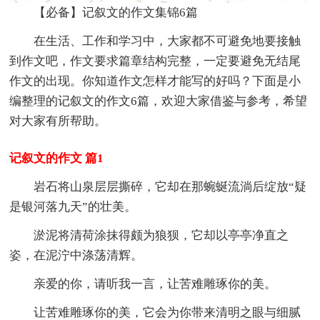
【必备】记叙文的作文集锦6篇
在生活、工作和学习中，大家都不可避免地要接触
到作文吧，作文要求篇章结构完整，一定要避免无结尾
作文的出现。你知道作文怎样才能写的好吗？下面是小
编整理的记叙文的作文6篇，欢迎大家借鉴与参考，希望
对大家有所帮助。
记叙文的作文 篇1
岩石将山泉层层撕碎，它却在那蜿蜒流淌后绽放“疑
是银河落九天”的壮美。
淤泥将清荷涂抹得颇为狼狈，它却以亭亭净直之
姿，在泥泞中涤荡清辉。
亲爱的你，请听我一言，让苦难雕琢你的美。
让苦难雕琢你的美，它会为你带来清明之眼与细腻