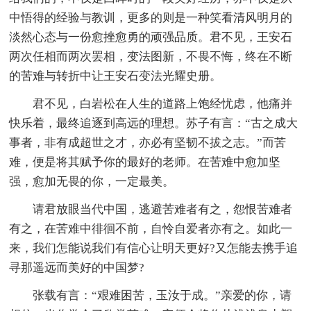
中悟得的经验与教训，更多的则是一种笑看清风明月的
淡然心态与一份愈挫愈勇的顽强品质。君不见，王安石
两次任相而两次罢相，变法图新，不畏不悔，终在不断
的苦难与转折中让王安石变法光耀史册。
君不见，白岩松在人生的道路上饱经忧虑，他痛并
快乐着，最终追逐到高远的理想。苏子有言：“古之成大
事者，非有成超世之才，亦必有坚韧不拔之志。”而苦
难，便是将其赋予你的最好的老师。在苦难中愈加坚
强，愈加无畏的你，一定最美。
请君放眼当代中国，逃避苦难者有之，怨恨苦难者
有之，在苦难中徘徊不前，自怜自爱者亦有之。如此一
来，我们怎能说我们有信心让明天更好?又怎能去携手追
寻那遥远而美好的中国梦?
张载有言：“艰难困苦，玉汝于成。”亲爱的你，请