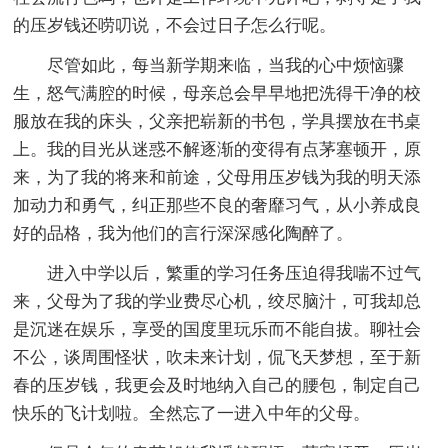
的压岁钱还唠叨说，不会过日子怎么行呢。
尽管如此，每当新学期来临，当我的心中烦恼骤
生，怒气满腔的时候，母亲总会早早地把洗得干净的校
服放在我的床头，父亲把崭新的书包，学具摆放在书桌
上。我的目光从迷惑不解逐渐的变得有点茅塞顿开，原
来，为了我的将来和前途，父母用压岁钱为我的明天添
加动力和勇气，纠正那些不良的奢靡习气，从小养成良
好的品格，我为他们的言行深深感化陶醉了。
进入中学以后，繁重的学习任务压迫得我喘不过气
来，父母为了我的学业费尽心机，绞尽脑汁，可我却总
是沉迷在娱乐，享受的国度里玩乐而不能自拔。聊社会
不公，谈周围怪状，吹未来计划，侃飞天梦想，至于新
春的压岁钱，我更会及时地纳入自己的腰包，制定自己
快乐的飞计划啦。全然忘了一进入中年的父母。