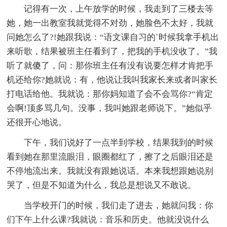
记得有一次，上午放学的时候，我走到了三楼去等
她，她一出教室我就觉得不对劲，她脸色不太好，我就
问她怎么了?!她跟我说：“语文课自习的`时候我拿手机出
来听歌，结果被班主任看到了，把我的手机没收了。”我
听了就傻了，问：那你班主任有没有说要怎样才肯把手
机还给你?她就说：有，他说让我叫我家长来或者叫家长
打电话给他。我就说：那你妈知道了会不会骂你?“肯定
会啊!顶多骂几句。没事，我叫她跟老师说下。”她似乎
还很开心地说。
下午，我们说好了一点半到学校，结果我到的时候
看到她在那里流眼泪，眼圈都红了，擦了之后眼泪还是
不停地流出来。我就没有跟她说话。本来我想跟她说别
哭了，但是不知道为什么，我总是想说又不敢说。
当学校开门的时候，我们走了进去，她就问我：你
们下午上什么课?我就说：音乐和历史。他就没说什么