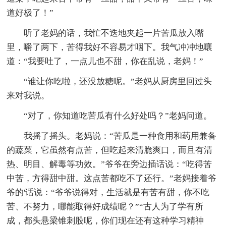
道好极了！”
听了老妈的话，我忙不迭地夹起一片苦瓜放入嘴
里，嚼了两下，苦得我好不容易才咽下。我气冲冲地嚷
道：“我要吐了，一点儿也不甜，你在乱说，老妈！”
“谁让你吃啦，还没放糖呢。”老妈从厨房里回过头
来对我说。
“对了，你知道吃苦瓜有什么好处吗？”老妈问道。
我摇了摇头。老妈说：“苦瓜是一种食用和药用兼备
的蔬菜，它虽然有点苦，但吃起来清脆爽口，而且有清
热、明目、解毒等功效。”爷爷在旁边插话说：“吃得苦
中苦，方得甜中甜。这点苦都吃不了还行。”老妈接着爷
爷的'话说：“爷爷说得对，生活就是有苦有甜，你不吃
苦、不努力，哪能取得好成绩呢？”“古人为了学有所
成，都头悬梁锥刺股呢，你们现在还有这种学习精神