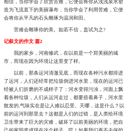
相信，当你学会了欣赏苦难，它便会将你从浅浅泉水塑
造为飞流直下的美丽瀑布，当你学会了利用苦难，它便
会将你从平凡的石头雕琢为温润和田。
苦难会雕琢你的美。如若不信，盍试为之?
记叙文的作文 篇2
我的家乡，河南修武，在以前是一个郑美丽的城
市，而现在因为环境让这里变了样。
以前，那条运河清澈见底，而现在各种污水都排进
了运河，人们还经常把垃圾倒进河水里，现在的运河已
经被人们折磨的不成样子了：河水变得污浊，河面上飘
着各种垃圾，人们从运河走过，都要捂着鼻子，河水里
散发的.气味实在是让人难以忍受。天哪，这是什么？以
前的运河到那里去？这都是人们的过错，是人类给环境
卫生带来了巨大的灾难，破坏了以前美丽的环境，把自
己的家园变成现在这个样子。哎！如果我们再不去保护