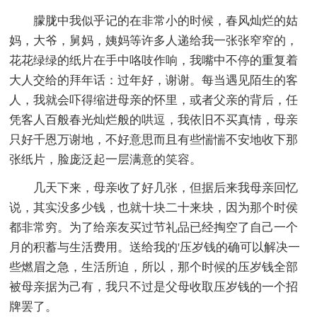
朦胧中我似乎记的在非常小的时候，春风灿烂的姑
妈，大爷，舅妈，姨妈等许多人递给我一张张窄窄的，
花花绿绿的纸片在手中咯吱作响，我嘴中不停的重复着
大人交给的拜年话：过年好，谢谢。每当遇见陌生的客
人，我就会吓得缩进母亲的怀里，或者父亲的背后，任
凭客人百般春光灿烂般的哄逗，我依旧不买真情，母亲
只好千恩万谢地，不好意思而且有些惴惴不安地收下那
张纸片，脸庞泛起一层满意的笑容。
几天下来，母亲收了好几张，但据后来我母亲回忆
说，其实没多少钱，也就十块二十来块，因为那个时侯
都非常穷。为了给亲友买过节礼品已经掏空了自己一个
月的积蓄与生活费用。送给我的'压岁钱的确可以解决一
些燃眉之急，生活所迫，所以，那个时候的压岁钱全部
被母亲据为己有，我只不过是父母收取压岁钱的一个招
牌罢了。