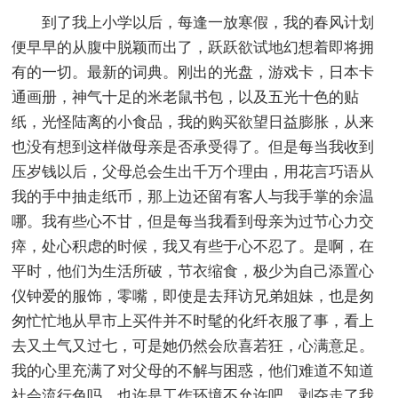
到了我上小学以后，每逢一放寒假，我的春风计划
便早早的从腹中脱颖而出了，跃跃欲试地幻想着即将拥
有的一切。最新的词典。刚出的光盘，游戏卡，日本卡
通画册，神气十足的米老鼠书包，以及五光十色的贴
纸，光怪陆离的小食品，我的购买欲望日益膨胀，从来
也没有想到这样做母亲是否承受得了。但是每当我收到
压岁钱以后，父母总会生出千万个理由，用花言巧语从
我的手中抽走纸币，那上边还留有客人与我手掌的余温
哪。我有些心不甘，但是每当我看到母亲为过节心力交
瘁，处心积虑的时候，我又有些于心不忍了。是啊，在
平时，他们为生活所破，节衣缩食，极少为自己添置心
仪钟爱的服饰，零嘴，即使是去拜访兄弟姐妹，也是匆
匆忙忙地从早市上买件并不时髦的化纤衣服了事，看上
去又土气又过七，可是她仍然会欣喜若狂，心满意足。
我的心里充满了对父母的不解与困惑，他们难道不知道
社会流行色吗，也许是工作环境不允许吧，剥夺走了我