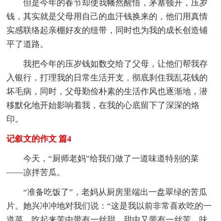
但是今年的春节却使我幡然醒悟，茅塞顿开，压岁
钱，其实就是父母用自己的血汗钱换来的，他们用真情
实感联络起亲棚好友的纽带，同时也为我的成长创造铺
平了道路。
我把今年的压岁钱如数交给了父母，让他们帮我存
入银行，打理我的日常生活开支，彻底刹住我乱花钱的
坏毛病，同时，父母勤俭朴素的生活作风也逐渐地，潜
移默化地开始影响着我，在我的心底留下了深深的烙
印。
记叙文的作文 篇4
今天，“厨师老妈”给我们做了一道味道特别的菜
——凉拌苦瓜。
“准备吃饭了”，老妈从厨房里端出一盘翠绿的苦瓜
片。她兴冲冲地对我们说：“这是我以前非常喜欢吃的一
道菜，吃起来苦中带有一丝甜，甜中又带有一丝苦，味