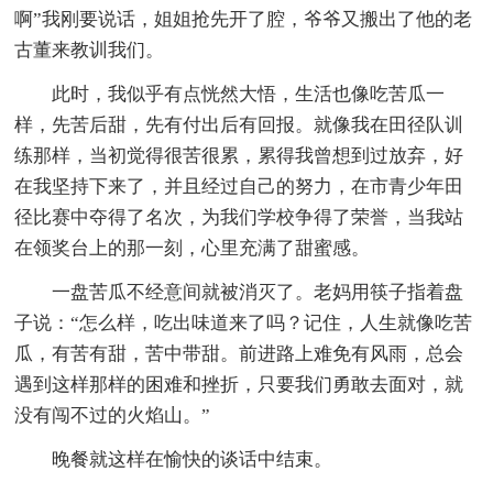
啊”我刚要说话，姐姐抢先开了腔，爷爷又搬出了他的老
古董来教训我们。
此时，我似乎有点恍然大悟，生活也像吃苦瓜一
样，先苦后甜，先有付出后有回报。就像我在田径队训
练那样，当初觉得很苦很累，累得我曾想到过放弃，好
在我坚持下来了，并且经过自己的努力，在市青少年田
径比赛中夺得了名次，为我们学校争得了荣誉，当我站
在领奖台上的那一刻，心里充满了甜蜜感。
一盘苦瓜不经意间就被消灭了。老妈用筷子指着盘
子说：“怎么样，吃出味道来了吗？记住，人生就像吃苦
瓜，有苦有甜，苦中带甜。前进路上难免有风雨，总会
遇到这样那样的困难和挫折，只要我们勇敢去面对，就
没有闯不过的火焰山。”
晚餐就这样在愉快的谈话中结束。