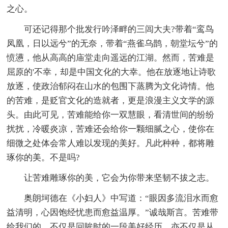
之心。
可还记得那个批发行吟泽畔的三闾大夫?带着“鸾鸟
凤凰，日以远兮”的无奈，带着“燕雀乌鹊，朝堂坛兮”的
愤懑，他从高高的庙堂走向遥远的江湖。然而，苦难是
屈原的'不幸，却是中国文化的大幸。他在放逐地让诗歌
放逐，使政治郁闷在山水的包围下蒸腾为文化诗情。他
的苦难，是贬官文化的造就者，更是浪漫主义文学的源
头。由此可见，苦难能给你一双慧眼，看清世间的纷纷
扰扰，冷暖炎凉，苦难还会给你一颗细腻之心，使你在
细微之处体会常人难以发现的美好。凡此种种，都将雕
琢你的美。不是吗?
让苦难雕琢你的美，它会为你带来坚韧不拔之志。
奥朗坷德在《小妇人》中写道：“眼因多流泪水而愈
益清明，心因饱经忧患而愈益温厚。”诚哉斯言。苦难带
给我们的，不仅是回眸时的一段美好经历，亦不仅是从