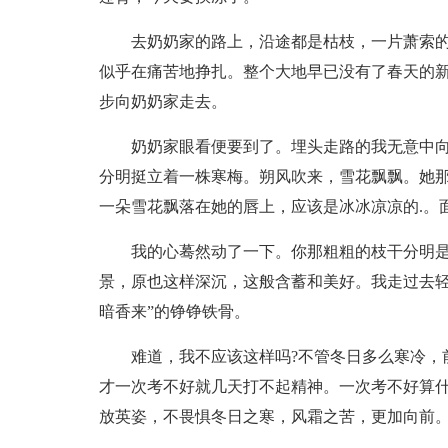
去奶奶家的路上，沿途都是枯枝，一片萧索
似乎在痛苦地挣扎。整个大地早已没有了春天的
步向奶奶家走去。
奶奶家眼看便要到了。埋头走路的我无意中
分明挺立着一株寒梅。朔风吹来，雪花飘飘。她那
一朵雪花飘落在她的唇上，应该是冰冰凉凉的.。面
我的心蓦然动了一下。你那粗粗的枝干分明是
景，原也这样深沉，这般含蓄和美好。我走过去轻
暗香来”的铮铮铁骨。
难道，我不应该这样吗?不管冬日多么寒冷，
才一次考不好就几天打不起精神。一次考不好算
放英姿，不畏惧冬日之寒，风霜之苦，更加向前