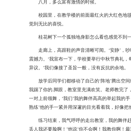
八月，多么富有激情的时候。
校园里，在教学楼的前面最红火的大红色地
觉到无比的喜悦。
桂花树下一个孤独地身影怎么看也感觉不到
走廊上，高跟鞋的声音清晰可闻。‘安静’，
震撼力。‘我宣布一下，学校要举行中秋节典礼，
异议。’我们像接了圣旨一般，没有反抗的余地。
放学后同学们都移动了自己的‘阵地’腾出空
我踢了你的.脚跟，教室里充满欢笑。老师教完了
一对上前领舞，‘我们’我的舞伴高高的举起我的手
熟练’他的手一紧并用深邃的目光看着我，好像把
练习结束，我气呼呼的走出教室，我的舞伴赶
丢人我还要脸啊！’他说’你不会啊！我教你啊！最重