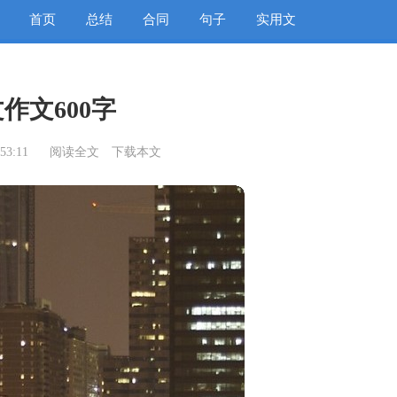
首页
总结
合同
句子
实用文
作文600字
53:11
阅读全文
下载本文