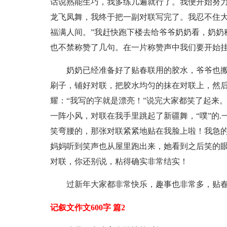
话说熟能生巧，我多练几遍就行了。我便开始努
龙飞凤舞，我终于把一副对联写完了。我忍不住大
福满人间。”我赶快跑下楼去给爷爷奶奶看，奶奶
也不禁称赞了几句。在一片称赞声中我们要开始
奶奶已经准备好了贴春联用的胶水，爷爷也
刷子，铺好对联，把胶水均匀的抹在对联上，然
耀：“我写的字就是漂亮！”说完大家都笑了起来
一阵小风，对联在我手里跳起了新疆舞，“噗”的
笑弯腰的，那张对联紧紧地贴在我脸上啦！我急
妈妈听到笑声也从屋里跑出来，她看到之后笑的
对联，你还别说，粘得确实非常结实！
过新年大家都非常快乐，趣事也非常多，贴
记叙文作文600字 篇2