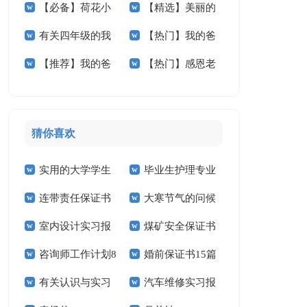
【必备】荷花小
【精选】美丽的
想小学作文3篇
我的作文集锦九篇
有关四年级的我
【热门】我的爸
学作文合集5篇
小学作文300字四篇
【推荐】我的爸
【热门】感恩老
作文300字四篇
爸小学作文七篇
爸小学作文九篇
师小学作文三篇
猜你喜欢
实用的大学学生
毕业生护理专业
连带责任保证书
大寒节气的问候
实习报告范文锦集六
求职信精选15篇
室内设计实习报
煤矿安全保证书
祝福语
篇
咨询师工作计划8
婚前保证书15篇
告汇编15篇
(15篇)
有关认识与实习
汽车维修实习报
篇