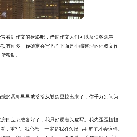
经常看到作文的身影吧，借助作文人们可以反映客观事
事项有许多，你确定会写吗？下面是小编整理的记叙文作
有所帮助。
懒觉的我却早早被爷爷从被窝里拉出来了，你千万别问为
文房四宝都准备好了，我只好硬着头皮写。我先歪歪扭扭
难看，重写。我心想：一定是我好久没写毛笔了才会这样。