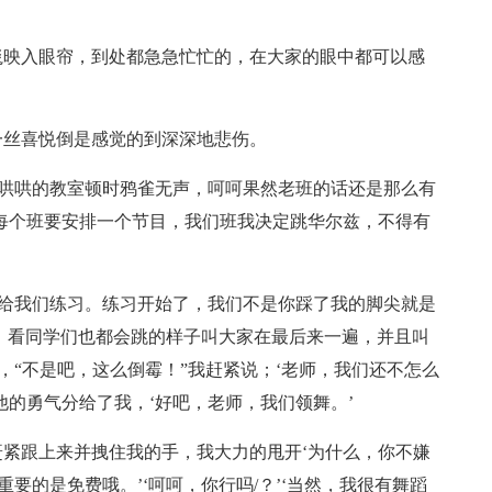
毯映入眼帘，到处都急急忙忙的，在大家的眼中都可以感
一丝喜悦倒是感觉的到深深地悲伤。
吵哄哄的教室顿时鸦雀无声，呵呵果然老班的话还是那么有
每个班要安排一个节目，我们班我决定跳华尔兹，不得有
间给我们练习。练习开始了，我们不是你踩了我的脚尖就是
，看同学们也都会跳的样子叫大家在最后来一遍，并且叫
，“不是吧，这么倒霉！”我赶紧说；‘老师，我们还不怎么
他的勇气分给了我，‘好吧，老师，我们领舞。’
紧跟上来并拽住我的手，我大力的甩开‘为什么，你不嫌
要的是免费哦。’‘呵呵，你行吗/？’‘当然，我很有舞蹈