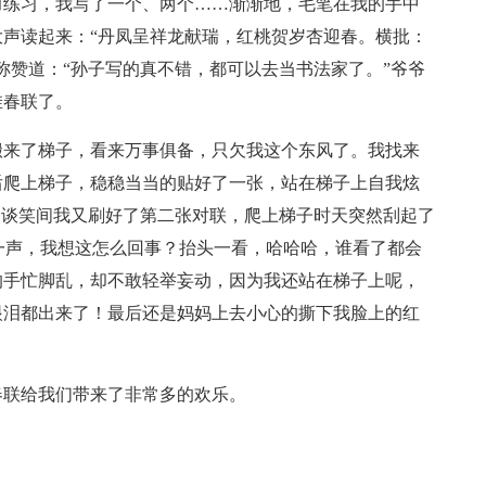
力练习，我写了一个、两个……渐渐地，毛笔在我的手中
声读起来：“丹凤呈祥龙献瑞，红桃贺岁杏迎春。横批：
称赞道：“孙子写的真不错，都可以去当书法家了。”爷爷
挂春联了。
搬来了梯子，看来万事俱备，只欠我这个东风了。我找来
后爬上梯子，稳稳当当的贴好了一张，站在梯子上自我炫
。谈笑间我又刷好了第二张对联，爬上梯子时天突然刮起了
.一声，我想这怎么回事？抬头一看，哈哈哈，谁看了都会
的手忙脚乱，却不敢轻举妄动，因为我还站在梯子上呢，
眼泪都出来了！最后还是妈妈上去小心的撕下我脸上的红
春联给我们带来了非常多的欢乐。