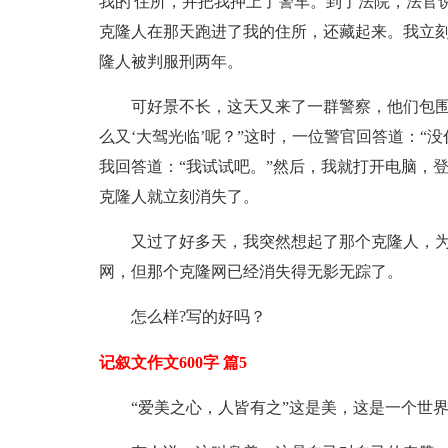
我的'住所，并把我押上了警车。到了法院，法官
克隆人在那天跑进了我的住所，还藏起来。我立
隆人被判服刑两年。
可好景不长，这天又来了一群警察，他们包围
么又‘大驾光临’呢？”这时，一位警官回答道：“
我回答道：“我试试吧。”然后，我就打开电脑，
克隆人就立刻消失了。
又过了好多天，我突然想起了那个克隆人，
网，但那个克隆网已经消失得无影无踪了。
怎么样?写的好吗？
记叙文作文600字 篇5
“爱美之心，人皆有之”这是美，这是一个世