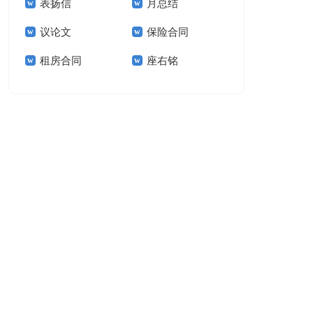
表扬信
月总结
报告模板集锦十篇
告(汇编15篇)
议论文
保险合同
租房合同
座右铭