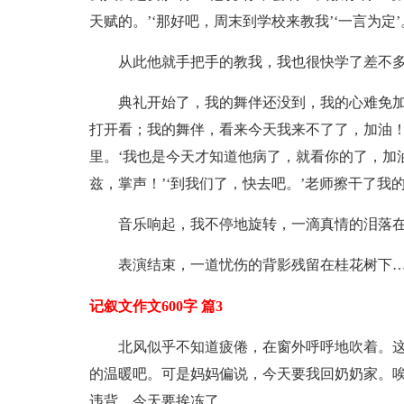
天赋的。’‘那好吧，周末到学校来教我’‘一言为定’
从此他就手把手的教我，我也很快学了差不
典礼开始了，我的舞伴还没到，我的心难免
打开看；我的舞伴，看来今天我来不了了，加油
里。‘我也是今天才知道他病了，就看你的了，加
兹，掌声！’‘到我们了，快去吧。’老师擦干了我
音乐响起，我不停地旋转，一滴真情的泪落
表演结束，一道忧伤的背影残留在桂花树下
记叙文作文600字 篇3
北风似乎不知道疲倦，在窗外呼呼地吹着。
的温暖吧。可是妈妈偏说，今天要我回奶奶家。
违背，今天要挨冻了。