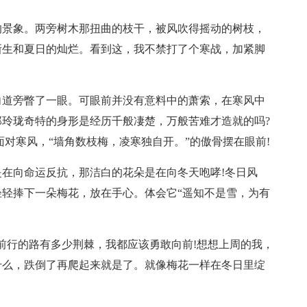
的景象。两旁树木那扭曲的枝干，被风吹得摇动的树枝，
新生和夏日的灿烂。看到这，我不禁打了个寒战，加紧脚
向道旁瞥了一眼。可眼前并没有意料中的萧索，在寒风中
玲珑奇特的身形是经历千般凄楚，万般苦难才造就的吗?
对寒风，“墙角数枝梅，凌寒独自开。”的傲骨摆在眼前!
在向命运反抗，那洁白的花朵是在向冬天咆哮!冬日风
轻捧下一朵梅花，放在手心。体会它“遥知不是雪，为有
前行的路有多少荆棘，我都应该勇敢向前!想想上周的我，
什么，跌倒了再爬起来就是了。就像梅花一样在冬日里绽
。