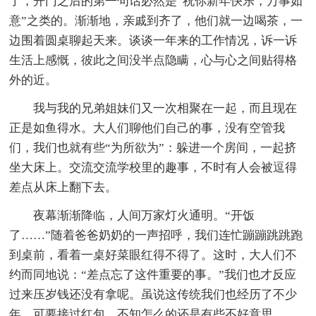
了，开门之后的第一句话必然是“祝你新年快乐，万事如
意”之类的。渐渐地，亲戚到齐了，他们就一边喝茶，一
边围着圆桌聊起天来。谈谈一年来的工作情况，诉一诉
生活上感慨，彼此之间没半点隐瞒，心与心之间贴得格
外的近。
我与我的兄弟姐妹们又一次相聚在一起，而且现在
正是如鱼得水。大人们聊他们自己的事，没有空管我
们，我们也就有些“为所欲为”：躲进一个房间，一起挤
坐大床上。交流交流学校里的趣事，不时有人会被逗得
差点从床上翻下去。
夜幕渐渐降临，人间万家灯火通明。“开饭
了……”随着爸爸奶奶的一声招呼，我们连忙蹦蹦跳跳跑
到桌前，看着一桌好菜眼红得不得了。这时，大人们不
约而同地说：“差点忘了这件重要的事。”我们也才反应
过来压岁钱还没有拿呢。虽说这传统我们也经历了不少
年，可要接过红包，不知怎么的还是有些不好意思。