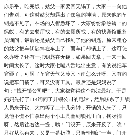
亦乐乎。吃完饭，姑父一家要回无锡了，大家一一向他
们告别。可这时姑父却露出了焦急的神情，原来他的车
钥匙不见了。在场的人都急坏了，大家纷纷象热锅上的
蚂蚁，有的去餐厅找，有的去厕所找，有的找宾馆服务
员询问，最后还是姑父自己找到了他的钥匙。原来粗心
的姑父把车钥匙掉在车上了，而车门却锁上了。这可怎
么办呀？还有一把钥匙在无锡，如果回去拿，一来一回
时间太长了。这时大家七嘴八舌地出主意，有的说把车
窗砸了，可砸了车窗天气又冷又下雨怎么开呀。又有的
说把车门撬了，可又没有工具。最后还是妈妈说了一
句：“找开锁公司吧”，大家都觉得这个办法最好。于是
妈妈先打了114询问了开锁公司的电话，然后联系了开锁
人员来开锁。大约等了二十几分钟，开锁的人来了，只
见他不慌不忙拿出两个小工具塞到锁孔里面，掏呀掏
呀，然后往右边一提，咦！门没开，原来开反了。唉！
只好从头再来，又是一番折腾，只听“咔嚓”一声，门开