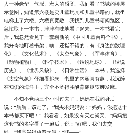
人一种豪华、气派、宏大的感觉。我们看了书城的楼层
示意图，知道第六楼是卖儿童玩具和儿童书籍的，就坐
电梯上了六楼。六楼真宽敞，我找到儿童书籍阅览区，
急忙取下一本书，津津有味地看了起来。一本书看完
后，我忽然看见了一套崭新的'《中国儿童百科全书》。
我好奇地盯着书架，噢，还挺不错的，有《身边的数理
化》、《文化艺术》、《太空气象》、《军事体育》、
《动物植物》、《科学技术》、《话说地球》、《话说
历史》、《世界风貌》、《日常生活》十本书，我选择
《太空气象》仔细看起来，书里的内容真有趣，我沉醉
在知识的海洋里，完全不觉得腰酸背痛腿软脚发麻。
不知不觉两三个小时过去了，妈妈在我的身后
说：“航航，该走了。”我央求妈妈说：“妈妈，你把这十
本书都买下吧！”“我看看，如果没有买过就买。”妈妈把
这套书的名字看了一遍后，说：“好吧，我们去交
钱。”我高兴得跳着大叫：“耶——”