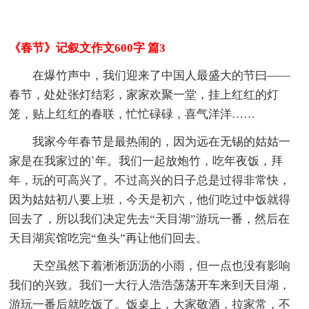
《春节》记叙文作文600字 篇3
在爆竹声中，我们迎来了中国人最盛大的节曰——
春节，处处张灯结彩，家家欢聚一堂，挂上红红的灯
笼，贴上红红的春联，忙忙碌碌，喜气洋洋……
我家今年春节是最热闹的，因为远在无锡的姑姑一
家是在我家过的`年。我们一起放炮竹，吃年夜饭，拜
年，玩的可高兴了。不过高兴的日子总是过得非常快，
因为姑姑初八要上班，今天是初六，他们吃过中饭就得
回去了，所以我们决定先去“天目湖”游玩一番，然后在
天目湖宾馆吃完“鱼头”再让他们回去。
天空虽然下着淅淅沥沥的小雨，但一点也没有影响
我们的兴致。我们一大行人浩浩荡荡开车来到天目湖，
游玩一番后就吃饭了。饭桌上，大家敬酒，拉家常，不