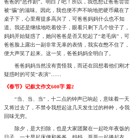
爸爸的“恶作剧”。明白了吧！所以，我也想让爸爸尝尝
被“骗”的滋味。因此，我也便不声不响地把硬币藏在了
桌子下，心里甭提多高兴了，可爸爸妈妈什么也不知
道。我还是继续地吃着饺子，眼看只剩下几个饺子了，
妈妈开始疑惑了，她问爸爸是否又犯起了“老毛病”，可
爸爸脸上露出一副非常无辜的表情，我实在憋不住了，
便大声笑了起来。这一笑，爸爸妈妈全明白了。
爸爸妈妈当然没有责怪我，而还在回想着他们刚才
疑惑时的可笑“表演”……
《春节》记叙文作文600字 篇2
“当、当、当”，十二点的钟声已响起，意味着一天
又将过去了，不禁令我想起这几天发生过的种种，令我
回味无穷。
除夕，是大扫除，也是大家团聚在一起吃年夜饭的
日子，一大早起床便和爸爸、妈妈、哥哥一起捲起衣