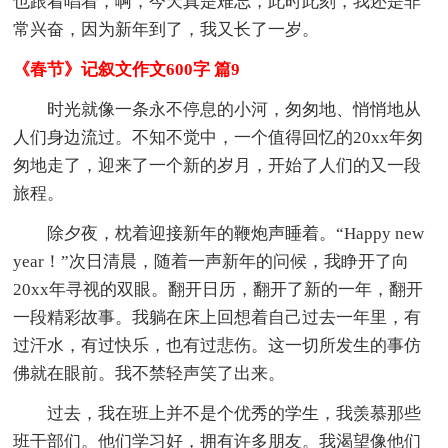
也跟着唱着，啊，今天真是难忘，此时此刻，我还是非
常兴奋，因为新年到了，我又长了一岁。
《春节》记叙文作文600字 篇9
时光就像一条永不停息的小河，匆匆地、悄悄地从
人们身边流过。不知不觉中，一个值得回忆的20xx年匆
匆地走了，迎来了一个新的岁月，开始了人们的又一段
旅程。
除夕夜，枕着迎接新年的鞭炮声睡着。“Happy new
year！”次日清晨，随着一声新年的问候，我睁开了向
20xx年寻视的双眼。翻开日历，翻开了新的一年，翻开
一段精彩故事。我躺在床上回想着自己过去一年里，有
过汗水，有过快乐，也有过悲伤。这一切所发生的事仿
佛就在眼前。我不禁轻声笑了出来。
过去，我在班上并不是个优秀的学生，我羡慕那些
班干部们。他们学习好，拥有许多朋友。我渴望像他们