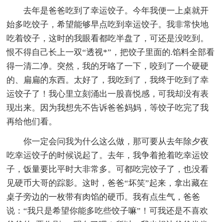
去年是爸爸吃到了幸运饺子。今年我便一上桌就开
始多吃饺子，希望能够早点吃到幸运饺子。我非常快地
吃着饺子，这时的我眼看都吃半盘了，可还是没吃到。
恨不得自己长上一双“透视*”，把饺子里面的.馅料全部看
得一清二净。突然，我的牙咯了一下，咬到了一个硬硬
的、扁扁的东西。太好了，我吃到了，我终于吃到了幸
运饺子了！我心里立刻涌出一股喜悦感，可我却没有表
现出来。因为我想先不告诉爸爸妈妈，等饺子吃完了我
再给他们看。
你一定会问我为什么这么做，那可要从去年除夕夜
吃幸运饺子的时候说起了。去年，我争着抢着吃幸运饺
子，饭量要比平时大非常多。可都吃完饺子了，也没看
见硬币大哥的踪影。这时，爸爸“坏笑”起来，拿出藏在
桌子旁边的一枚带有肉馅的硬币。我有点生气，爸爸
说：“我只是希望你能多吃些饺子嘛”！可我还是不喜欢