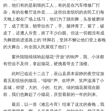
的，他们有的是刷墙的工人，有的是在汽车维修厂打
杂，有的在餐厅送外卖……这些自发组织的农民工们每
天晚上都在广场上练习，他们为了跳街舞，头发被磨掉
了，成了秃顶，韧带拉伤了，手、腿摔青了、紫了，破
皮了，还遭人斥责，挨了不少白眼。但这一切都没有成
为舞团前进道路上的`绊脚石，坚持不懈让他们登上春晚
的大舞台，向全国人民展现了他们！
窗外陆陆续续响起烟花“开放”的响声，我、小沫都
有些迫不及待，拿起烟花，硬拽着哥去了顶楼。
此时已临近十二点了，巫山县原本寂静的夜空绽放
着五彩缤纷的烟花，“嘭嘭”声、欢呼声、笑声溢满了小
县城，仰望，大的、小的、红的、绿的烟花展现在眼
前，我们也舞起了小烟花，庆贺着新的一年的到来。
最后，以一首《难忘今宵》结束了这次的春晚，我