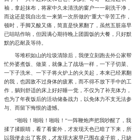
袖，拿起抹布，将家中久未清洗的窗户一一刷洗干净，
而这还是我自出生一来第一次所做的“重大”辛苦工作，
顿时，手脚又酸又痛，简直是快累翻了，虽然五脏庙早
已咕咕作响，但因满心期待晚上团圆饭的大餐，只好默
默的忍耐及等待。
等堆积如山的垃圾清除后，我便立刻跑去外公家帮
忙外婆煮饭、做菜，就像上了战场一样，一下子切菜、
一下子洗米、一下子将火炉上的火关起，本来已经累翻
的我，也因敌不过身体的疲累，而不得不放下手中的工
作，躺到舒适的床上好好睡一觉，不仅为了补充体力，
也为了年夜饭后的活动储备战力，以免体力不支无法参
与、而留下悔恨的遗憾。
“啪啦！啪啦！啪啦！”一阵鞭炮声把我吵醒了，我
揉了揉眼睛，看了看窗外，才发现天色已暗了下来，所
以我便走出了客房，才发现大家早已围在桌子前，只缺