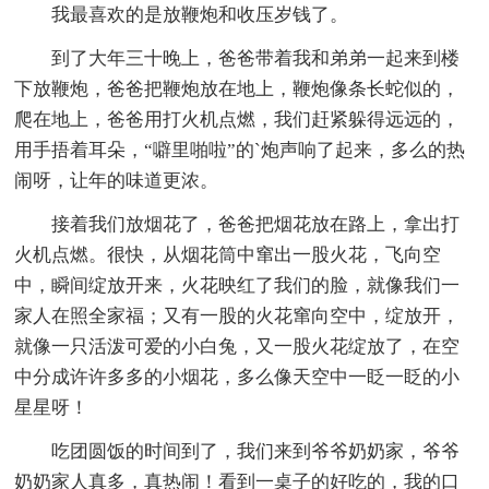
我最喜欢的是放鞭炮和收压岁钱了。
到了大年三十晚上，爸爸带着我和弟弟一起来到楼
下放鞭炮，爸爸把鞭炮放在地上，鞭炮像条长蛇似的，
爬在地上，爸爸用打火机点燃，我们赶紧躲得远远的，
用手捂着耳朵，“噼里啪啦”的`炮声响了起来，多么的热
闹呀，让年的味道更浓。
接着我们放烟花了，爸爸把烟花放在路上，拿出打
火机点燃。很快，从烟花筒中窜出一股火花，飞向空
中，瞬间绽放开来，火花映红了我们的脸，就像我们一
家人在照全家福；又有一股的火花窜向空中，绽放开，
就像一只活泼可爱的小白兔，又一股火花绽放了，在空
中分成许许多多的小烟花，多么像天空中一眨一眨的小
星星呀！
吃团圆饭的时间到了，我们来到爷爷奶奶家，爷爷
奶奶家人真多，真热闹！看到一桌子的好吃的，我的口