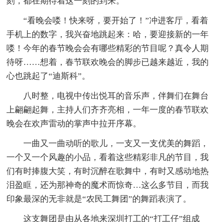
刻，都在期待着这一刻的到来。
“看晚会喽！快来呀，要开始了！”冲进客厅，看着
手机上的数字，我兴奋地跳起来：哈，要迎接新的一年
喽！今年的春节晚会会有哪些精彩的节目呢？真令人期
待呀……想着，春节联欢晚会的脚步已越来越近，我的
心也跳起了“迪斯科”。
八时整，电视中传出悦耳的音乐声，伴舞们在舞台
上翩翩起舞，主持人们齐齐亮相，一年一度的春节联欢
晚会在欢声雷动的掌声中拉开序幕。
一曲又一曲动听的歌儿，一支又一支优美的舞蹈，
一个又一个风趣的小品，看着这些精彩非凡的节目，我
们有时捧腹大笑，有时沉醉在歌舞中，有时又感动地热
泪盈眶，还为那神奇的魔术而惊奇…这么多节目，而我
印象最深的无非就是“农民工舞团”的舞蹈表演了。
这支舞团是由从各地来深圳打工的“打工仔”组成