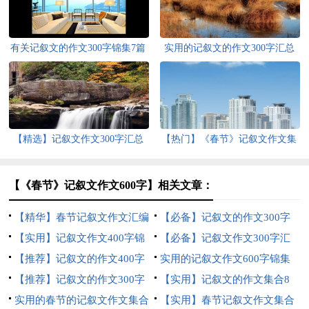
有关记叙文的作文300字锦集7篇
实用的记叙文的作文300字汇总
八篇
【精选】记叙文作文300字汇总
【热门】《春节》记叙文作文集
十篇
合六篇
【《春节》记叙文作文600字】相关文章：
【精华】春节记叙文作文汇编
【必备】记叙文的作文300字
十篇
【实用】记叙文作文400字锦
汇总5篇
【必备】记叙文作文300字汇
集七篇
【推荐】记叙文的作文400字
编八篇
实用的记叙文作文600字锦集
汇总十篇
【推荐】记叙文的作文300字
六篇
【实用】记叙文的作文集合8
集合7篇
实用的春节的记叙文作文集合
篇
【实用】春节记叙文作文集合