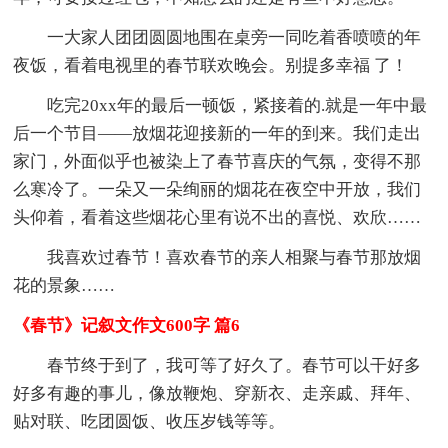
一大家人团团圆圆地围在桌旁一同吃着香喷喷的年
夜饭，看着电视里的春节联欢晚会。别提多幸福 了！
吃完20xx年的最后一顿饭，紧接着的.就是一年中最
后一个节目——放烟花迎接新的一年的到来。我们走出
家门，外面似乎也被染上了春节喜庆的气氛，变得不那
么寒冷了。一朵又一朵绚丽的烟花在夜空中开放，我们
头仰着，看着这些烟花心里有说不出的喜悦、欢欣……
我喜欢过春节！喜欢春节的亲人相聚与春节那放烟
花的景象……
《春节》记叙文作文600字 篇6
春节终于到了，我可等了好久了。春节可以干好多
好多有趣的事儿，像放鞭炮、穿新衣、走亲戚、拜年、
贴对联、吃团圆饭、收压岁钱等等。