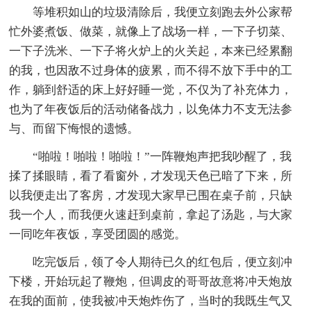
等堆积如山的垃圾清除后，我便立刻跑去外公家帮
忙外婆煮饭、做菜，就像上了战场一样，一下子切菜、
一下子洗米、一下子将火炉上的火关起，本来已经累翻
的我，也因敌不过身体的疲累，而不得不放下手中的工
作，躺到舒适的床上好好睡一觉，不仅为了补充体力，
也为了年夜饭后的活动储备战力，以免体力不支无法参
与、而留下悔恨的遗憾。
“啪啦！啪啦！啪啦！”一阵鞭炮声把我吵醒了，我
揉了揉眼睛，看了看窗外，才发现天色已暗了下来，所
以我便走出了客房，才发现大家早已围在桌子前，只缺
我一个人，而我便火速赶到桌前，拿起了汤匙，与大家
一同吃年夜饭，享受团圆的感觉。
吃完饭后，领了令人期待已久的红包后，便立刻冲
下楼，开始玩起了鞭炮，但调皮的哥哥故意将冲天炮放
在我的面前，使我被冲天炮炸伤了，当时的我既生气又