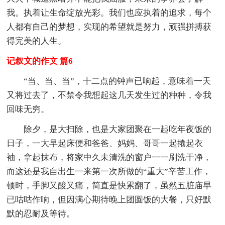
我。执着让生命绽放光彩。我们也应执着的追求，每个
人都有自己的梦想，实现的希望就是努力，顽强拼搏获
得完美的人生。
记叙文的作文 篇6
“当、当、当”，十二点的钟声已响起，意味着一天
又将过去了，不禁令我想起这几天发生过的种种，令我
回味无穷。
除夕，是大扫除，也是大家团聚在一起吃年夜饭的
日子，一大早起床便和爸爸、妈妈、哥哥一起捲起衣
袖，拿起抹布，将家中久未清洗的窗户一一刷洗干净，
而这还是我自出生一来第一次所做的“重大”辛苦工作，
顿时，手脚又酸又痛，简直是快累翻了，虽然五脏庙早
已咕咕作响，但因满心期待晚上团圆饭的大餐，只好默
默的忍耐及等待。