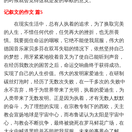
的时候就会觉得这就是爱的奉献的意义。
记叙文的作文 篇5
在现实生活中，总有人执着的追求，为了换取完美
的人生，不惜任何代价，任凭再大的挫折，也无所畏
惧。我要扼住命运的咽喉，它绝不能使我屈服，伟大的
德国音乐家贝多芬在双耳失聪的情况下，依然坚持自己
的梦想，用牙紧紧地咬着音叉为了使自己能听到声音，
在经历我数次的困苦之后，命运交响曲终于获得成功。
实现了自己的人生价值。伟大的发明家爱迪生，在研制
碳丝灯泡时，经历了无数次失败，在一千多次的.失败中
永不言弃，终于为世界带来了光明，执着的爱迪生，为
人类带来了无数发明。正是因为执着，才有无数人默默
的奋斗，为了理想的实现，在宗教专制下的西欧，天主
教会宣扬地球是宇宙中心，而布鲁诺认为太阳是宇宙中
心，与教会不断抗争，最终被烧死在罗马鲜花广场，在
大火中喊道黑暗并不能把我屈服，未来的事界会了解