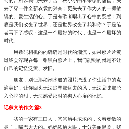
到的。所以我们失去了含一块小小的水果糖的甜蜜；失
去了穿一件全新衣裳的兴奋；更失去了作为人的一颗敏
锐的、爱生活的心。于是有歌者唱出了心中的疑惑：到
底是我们改变了世界，还是世界改变了我和你？于是笔
者写下了感叹：这是一个最好的时代，也是一个最坏的
时代。
用数码相机的的确确是时代的潮流，如果那片片黄
斑终会浮现在每一张黑白照片上，我们能到的就是不让
自己的记忆泛黄、发旧。
朋友，别让那如潮水般的照片淹没了你生活中的点
滴美好，让你回头无法追寻那远去的风，无法品味那沁
入心脾的甜，无法感受那时的彻人心扉的记忆。
记叙文的作文 篇3
我的一家有三口人，爸爸眉毛浓浓的，长着灵敏的
鼻子，嘴巴大大的。妈妈浓眉大眼，十分美丽温柔，我