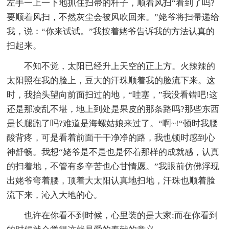
左手一上一下地抓住扫帚的杆子，顺着风扫“看到了吗?
要顺着风扫，不然灰尘会被风吹回来。”姥爷将扫帚递给
我，说：“你来试试。”我按着姥爷告诉我的方法认真的
扫起来。
不知不觉，太阳已经升上天空的正上方。火辣辣的
太阳照在我的脸上，豆大的汗珠顺着我的脸流下来。这
时，我抬头望向前面扫过的地，“哇塞，”我没看错吧!这
还是那凌乱不堪，地上到处是果皮的那条路吗?那些东西
是长腿跑了吗?难道是海螺姑娘来过了。“啊~!“顿时我腰
酸背疼，可是看着前面干干净净的路，我也顿时感到心
神舒畅。我想“姥爷是不是也是怀着那样的成就感，认真
的扫着地，不管有多辛苦也心甘情愿。”我眼前仿佛浮现
出姥爷弯着腰，顶着大太阳认真地扫地，汗珠也顺着脸
流下来，沁入大地的心。
也许在你看不到时候，心里装的是大家;而在你看到