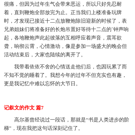
很痛，但因为过年生气会带来恶运，所以只好先忍耐
着，直到鞭炮全部放完为止。正当我们上楼准备玩牌
时，才发现已接近十二点放鞭炮除旧迎新的时候了，表
兄弟姐妹们将准备好的长炮吊置好等待十二点的`钟声响
起，各地鞭炮声此起彼落的互相呼应着声音，震耳欲
聋，响彻云霄，心情激动，像是参加一场盛大的晚会但
活动结束后，大家也陆续的离开了。
我带着依依不舍的心情送走他们后，也因玩累了而
不知不觉的睡着了。我想今年的过年不但充实也有趣，
更是我记忆中难以忘怀的大节日。
记叙文的作文 篇7
高尔基曾经说过一段话，那就是“书是人类进步的阶
梯”，现在我把这句话深刻记住了。