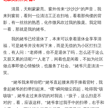
清晨，天刚蒙蒙亮。窗外传来“沙沙沙”的声音，我
来到窗前，看到一位清洁工正在扫地，看着那佝偻的背
影，有一丝丝的熟悉，化作微风吹过我的脸庞。我定睛
一看，那就是我的姥爷。
我的姥爷已经退休了，本来可以拿着退休金享享清
福，可是姥爷并没有闲下来，而是无偿的为小区打扫卫
生，有人问：“老师傅，你不是退休了吗，怎么还干这么
又脏又累的活呢?”“人老了，闲着也是闲着，不如为社区
做点事即使心情愉快，也服务了社会。”姥爷只是淡淡一
笑。
“姥爷我来帮你吧!”姥爷直起腰来用手捶着背时，我
拿起姥爷的扫帚扫起来。“噗”瞬间烟尘四起，呛得我“咳
咳咳”，姥爷走过来亲切的对我说：“孩子，这么扫是不
对的'，看，应该这样。”姥爷拿过我手中的扫帚，右手和