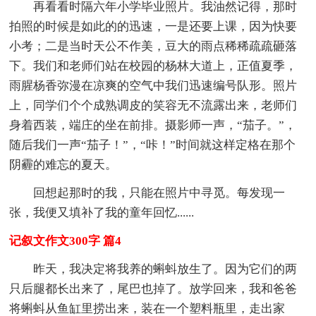
再看看时隔六年小学毕业照片。我油然记得，那时
拍照的时候是如此的的迅速，一是还要上课，因为快要
小考；二是当时天公不作美，豆大的雨点稀稀疏疏砸落
下。我们和老师们站在校园的杨林大道上，正值夏季，
雨腥杨香弥漫在凉爽的空气中我们迅速编号队形。照片
上，同学们个个成熟调皮的笑容无不流露出来，老师们
身着西装，端庄的坐在前排。摄影师一声，“茄子。”，
随后我们一声“茄子！”，“咔！”时间就这样定格在那个
阴霾的难忘的夏天。
回想起那时的我，只能在照片中寻觅。每发现一
张，我便又填补了我的童年回忆......
记叙文作文300字 篇4
昨天，我决定将我养的蝌蚪放生了。因为它们的两
只后腿都长出来了，尾巴也掉了。放学回来，我和爸爸
将蝌蚪从鱼缸里捞出来，装在一个塑料瓶里，走出家