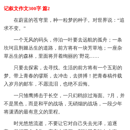
记叙文作文300字 篇2
在蔚蓝的苍穹里，种一粒梦的种子。对世界说：“追
求不变。”
一个无风的码头，停泊一叶要去远航的孤舟；一条
坎坷且荆棘丛生的道路，前方将有一块芳草地；一座杂
草丛生的森林，里面将开着绚丽的`野花……
只要去探索，去寻找。生活的前方将有一个五彩的
梦。带上青春的缪斯，去冲击，去拼搏！把青春稿件载
入岁月的邮车，不愿流泪，也绝不后悔。
一只雏鹰搏击于长空，一只幻鸥掠过海面。7月，并
不是黑色，而是和平的战场，无硝烟的战场，一段少年
将潇洒的最有意义的里程。
时光悠悠流逝，不要让它对自己失去光泽，追逐