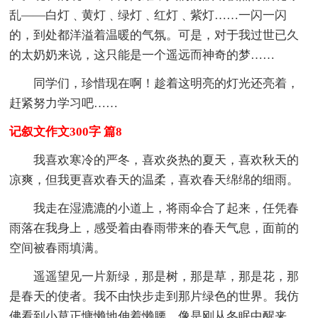
乱——白灯﹑黄灯﹑绿灯﹑红灯﹑紫灯……一闪一闪
的，到处都洋溢着温暖的气氛。可是，对于我过世已久
的太奶奶来说，这只能是一个遥远而神奇的梦……
同学们，珍惜现在啊！趁着这明亮的灯光还亮着，
赶紧努力学习吧……
记叙文作文300字 篇8
我喜欢寒冷的严冬，喜欢炎热的夏天，喜欢秋天的
凉爽，但我更喜欢春天的温柔，喜欢春天绵绵的细雨。
我走在湿漉漉的小道上，将雨伞合了起来，任凭春
雨落在我身上，感受着由春雨带来的春天气息，面前的
空间被春雨填满。
遥遥望见一片新绿，那是树，那是草，那是花，那
是春天的使者。我不由快步走到那片绿色的世界。我仿
佛看到小草正慵懒地伸着懒腰，像是刚从冬眠中醒来。