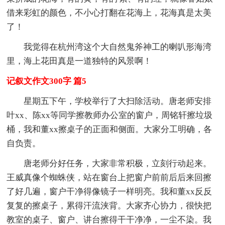
借来彩虹的颜色，不小心打翻在花海上，花海真是太美
了！
我觉得在杭州湾这个大自然鬼斧神工的喇叭形海湾
里，海上花田真是一道独特的风景啊！
记叙文作文300字 篇5
星期五下午，学校举行了大扫除活动。唐老师安排
叶xx、陈xx等同学擦教师办公室的窗户，周铭轩擦垃圾
桶，我和董xx擦桌子的正面和侧面。大家分工明确，各
自负责。
唐老师分好任务，大家非常积极，立刻行动起来。
王威真像个蜘蛛侠，站在窗台上把窗户前前后后来回擦
了好几遍，窗户干净得像镜子一样明亮。我和董xx反反
复复的擦桌子，累得汗流浃背。大家齐心协力，很快把
教室的桌子、窗户、讲台擦得干干净净，一尘不染。我