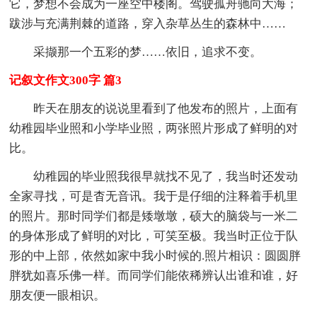
它，梦想不会成为一座空中楼阁。驾驶孤舟驰向大海；
跋涉与充满荆棘的道路，穿入杂草丛生的森林中……
采撷那一个五彩的梦……依旧，追求不变。
记叙文作文300字 篇3
昨天在朋友的说说里看到了他发布的照片，上面有
幼稚园毕业照和小学毕业照，两张照片形成了鲜明的对
比。
幼稚园的毕业照我很早就找不见了，我当时还发动
全家寻找，可是杳无音讯。我于是仔细的注释着手机里
的照片。那时同学们都是矮墩墩，硕大的脑袋与一米二
的身体形成了鲜明的对比，可笑至极。我当时正位于队
形的中上部，依然如家中我小时候的.照片相识：圆圆胖
胖犹如喜乐佛一样。而同学们能依稀辨认出谁和谁，好
朋友便一眼相识。