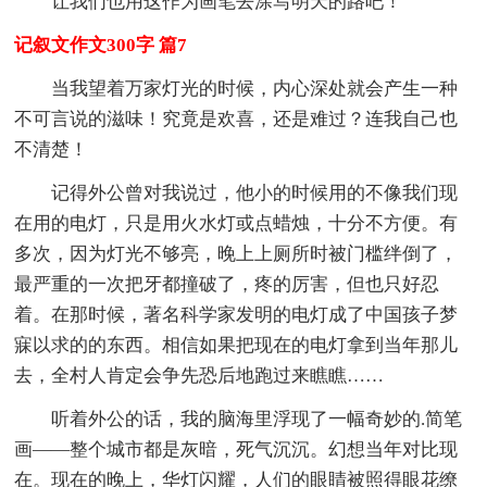
让我们也用这作为画笔去涂写明天的路吧！
记叙文作文300字 篇7
当我望着万家灯光的时候，内心深处就会产生一种
不可言说的滋味！究竟是欢喜，还是难过？连我自己也
不清楚！
记得外公曾对我说过，他小的时候用的不像我们现
在用的电灯，只是用火水灯或点蜡烛，十分不方便。有
多次，因为灯光不够亮，晚上上厕所时被门槛绊倒了，
最严重的一次把牙都撞破了，疼的厉害，但也只好忍
着。在那时候，著名科学家发明的电灯成了中国孩子梦
寐以求的的东西。相信如果把现在的电灯拿到当年那儿
去，全村人肯定会争先恐后地跑过来瞧瞧……
听着外公的话，我的脑海里浮现了一幅奇妙的.简笔
画——整个城市都是灰暗，死气沉沉。幻想当年对比现
在。现在的晚上，华灯闪耀，人们的眼睛被照得眼花缭