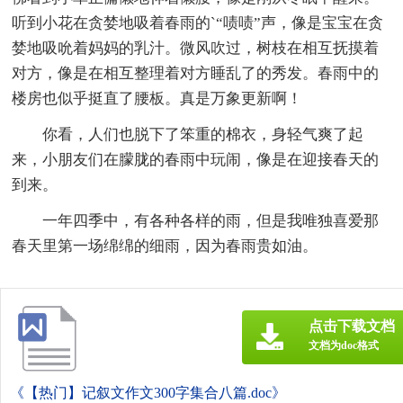
听到小花在贪婪地吸着春雨的`“啧啧”声，像是宝宝在贪
婪地吸吮着妈妈的乳汁。微风吹过，树枝在相互抚摸着
对方，像是在相互整理着对方睡乱了的秀发。春雨中的
楼房也似乎挺直了腰板。真是万象更新啊！
你看，人们也脱下了笨重的棉衣，身轻气爽了起
来，小朋友们在朦胧的春雨中玩闹，像是在迎接春天的
到来。
一年四季中，有各种各样的雨，但是我唯独喜爱那
春天里第一场绵绵的细雨，因为春雨贵如油。
点击下载文档
文档为doc格式
《【热门】记叙文作文300字集合八篇.doc》